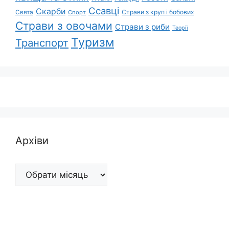
Ссавці
Скарби
Свята
Страви з круп і бобових
Спорт
Страви з овочами
Страви з риби
Теорії
Туризм
Транспорт
Архіви
Архіви