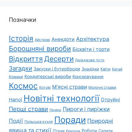
Позначки
Історія
Архітектура
Анекдоти
Айстрові
Борошняні вироби
Бісквіти і торти
Відкриття
Десерти
Дріжджове тісто
Загадки
Закуски і бутерброди
Знахідки
Квіти
Китай
Кондитерські вироби
Консервування
Комахи
Космос
М'ясні страви
Котові
Молочні страви
Новітні технології
Напої
Отруйні
Перші страви
Пироги і пиріжки
Печери
Поради
Природні
Події
Польська кухня
явища та стихії
Роботи
Салати
Птахи
Рекорди