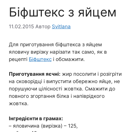
Біфштекс з яйцем
11.02.2015
Автор
Svitlana
Для приготування біфштекса з яйцем
яловичу вирізку нарізати так само, як в
рецепті
Біфштекс
і обсмажити.
Приготування яєчні:
жир посолити і розігріти
на сковорідці і випустити обережно яйце, не
порушуючи цілісності жовтка. Смажити до
повного згортання білка і напіврідкого
жовтка.
Інгредієнти в грамах:
– яловичина (вирізка) – 125,