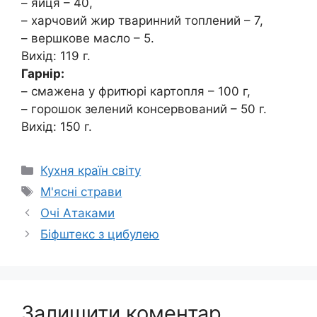
– яйця – 40,
– харчовий жир тваринний топлений – 7,
– вершкове масло – 5.
Вихід: 119 г.
Гарнір:
– смажена у фритюрі картопля – 100 г,
– горошок зелений консервований – 50 г.
Вихід: 150 г.
Категорії
Кухня країн світу
Позначки
М'ясні страви
Очі Атаками
Біфштекс з цибулею
Залишити коментар