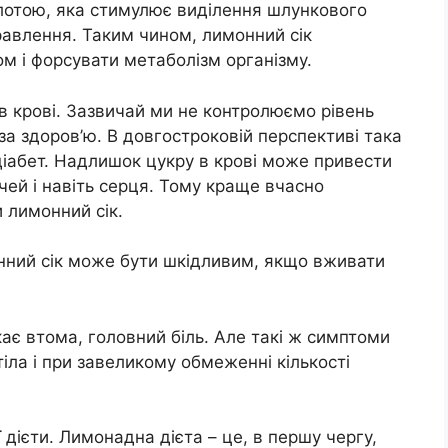
слотою, яка стимулює виділення шлункового
равлення. Таким чином, лимонний сік
м і форсувати метаболізм організму.
 в крові. Зазвичай ми не контролюємо рівень
оза здоров’ю. В довгостроковій перспективі така
діабет. Надлишок цукру в крові може привести
ей і навіть серця. Тому краще вчасно
 лимонний сік.
нний сік може бути шкідливим, якщо вживати
ає втома, головний біль. Але такі ж симптоми
тіла і при завеликому обмеженні кількості
 дієти. Лимонадна дієта – це, в першу чергу,