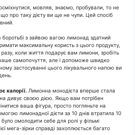
осміхнутися, мовляв, знаємо, пробували, то не
що про таку дієту ви ще не чули. Цей спосіб
ивний.
в боротьбі з зайвою вагою лимонад здатний
отримати максимальну користь з цього продукту,
 разу, коли життя подарує вам лимони, зробіть
 ваше самопочуття, але і допоможе швидко
ному застосуванні цього лікувального напою ви
день.
є калорії.
Лимонна монодієта вперше стала
она дивує своєю дією. Якщо вам потрібен
нитися ваша фігура, просто погляньте на
омогою лимонадної дієти за 10 днів втратила 10
 було омолодити себе для ролі у фільмі
цієї мега-зірки справді захоплюється багато