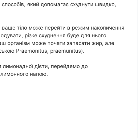
 способів, який допомагає схуднути швидко,
ти ваше тіло може перейти в режим накопичення
лодувати, різке схуднення буде для нього
ваш організм може почати запасати жир, але
ькою Praemonitus, praemunitus).
си лимонадної дієти, перейдемо до
 лимонного напою.