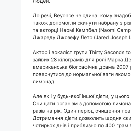
людей.
До речі, Beyonce не єдина, кому знадо
також допомогли скинути набрану з різ
та акторці Наомі Кемпбел (Naomi Campb
Джареду Джозефу Лето (Jared Joseph L
Актор і вокаліст групи Thirty Seconds
зайвих 28 кілограмів для ролі Марка Де
американська біографічна драма 2007 р
повернутися до нормальної ваги якомог
лимонад.
Але як і у будь-якої іншої дієти, у цьог
Очищати організм з допомогою лимонад
разів на рік. Один період очищення пов
Дотримання дієти дозволить щодня ски
чотирьох днів і приблизно по 400 грам