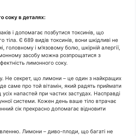
о соку в деталях:
аків і допомагає позбутися токсинів, що
о тіла. Є 689 видів токсинів, вони шкідливі не
, головному і м’язовому болю, шкірній алергії,
имонному засобу можна розпрощатися з
фектність лимонного соку.
у. Не секрет, що лимони – це один з найкращих
де саме про той вітамін, який радять приймати
д усіх напастей при частих застудах. Насправді
унної системи. Кожен день ваше тіло втрачає
монний сік прекрасно допомагає відновити
ленню. Лимони – диво-плоди, що багаті не