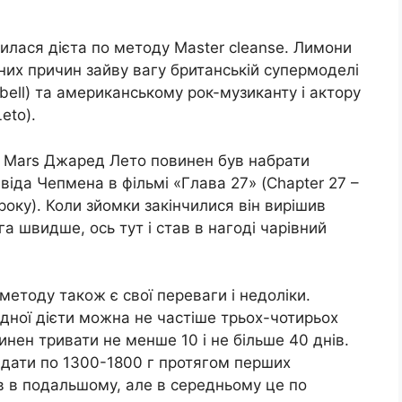
билася дієта по методу Master cleanse. Лимони
них причин зайву вагу британській супермоделі
ell) та американському рок-музиканту і актору
eto).
 to Mars Джаред Лето повинен був набрати
віда Чепмена в фільмі «Глава 27» (Chapter 27 –
оку). Коли зйомки закінчилися він вирішив
а швидше, ось тут і став в нагоді чарівний
о методу також є свої переваги і недоліки.
ної дієти можна не частіше трьох-чотирьох
инен тривати не менше 10 і не більше 40 днів.
дати по 1300-1800 г протягом перших
ів в подальшому, але в середньому це по