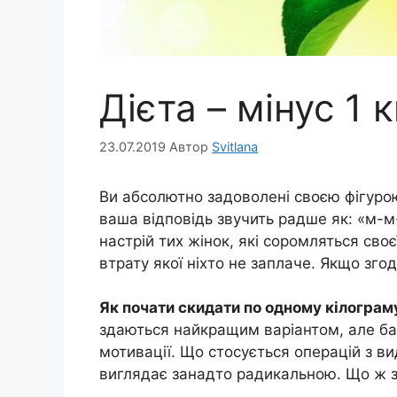
Дієта – мінус 1 
23.07.2019
Автор
Svitlana
Ви абсолютно задоволені своєю фігурою
ваша відповідь звучить радше як: «м-м
настрій тих жінок, які соромляться своє
втрату якої ніхто не заплаче. Якщо згод
Як почати скидати по одному кілограм
здаються найкращим варіантом, але баг
мотивації. Що стосується операцій з в
виглядає занадто радикальною. Що ж 