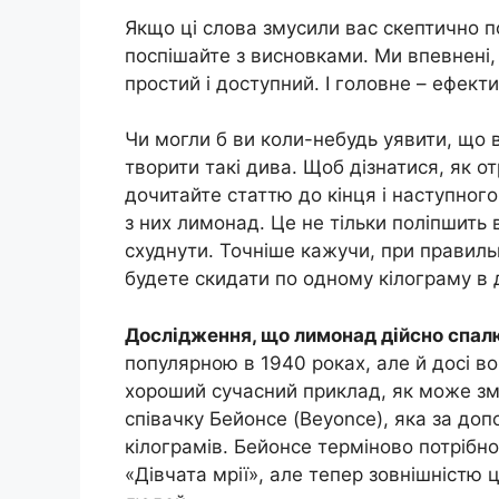
Якщо ці слова змусили вас скептично п
поспішайте з висновками. Ми впевнені, 
простий і доступний. І головне – ефект
Чи могли б ви коли-небудь уявити, що 
творити такі дива. Щоб дізнатися, як 
дочитайте статтю до кінця і наступного
з них лимонад. Це не тільки поліпшить
схуднути. Точніше кажучи, при правиль
будете скидати по одному кілограму в 
Дослідження, що лимонад дійсно спалю
популярною в 1940 роках, але й досі в
хороший сучасний приклад, як може змі
співачку Бейонсе (Beyonce), яка за доп
кілограмів. Бейонсе терміново потрібно
«Дівчата мрії», але тепер зовнішністю 