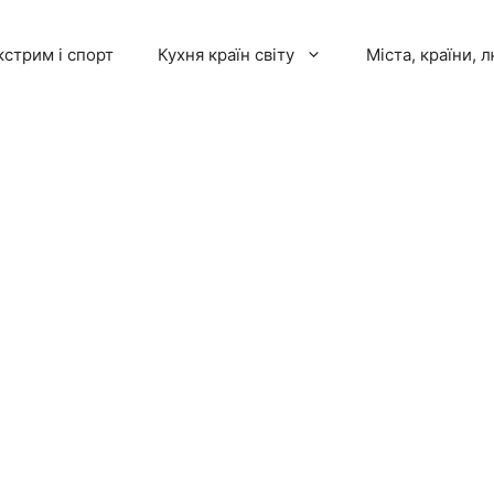
кстрим і спорт
Кухня країн світу
Міста, країни, 