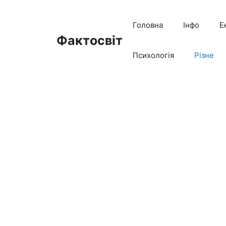
Перейти
до
Головна
Інфо
Е
вмісту
Фактосвіт
Психологія
Різне