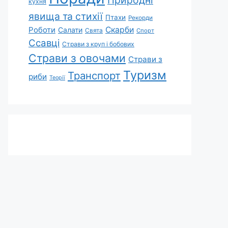
Природні
кухня
явища та стихії
Птахи
Рекорди
Роботи
Скарби
Салати
Свята
Спорт
Ссавці
Страви з круп і бобових
Страви з овочами
Страви з
Туризм
Транспорт
риби
Теорії