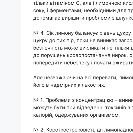
тільки вітаміном C, але і лимонною ки
соку, і ферментами, необхідними для т
допомагає вирішити проблеми з шлунко
№ 4. Сік лимону балансує рівень цукру
цукру до тих пір, поки не виникає загр
безпечність може викликати не тільки 
до порушень кровопостачання нирок, оч
попередити небезпеку і почати вживати
Але незважаючи на всі переваги, лимо
його в надмірних кількостях.
№ 1. Проблеми з концентрацією – виник
можуть бути при відведенні токсинів з 
калорій, одержуваних організмом.
№ 2. Короткостроковість дії лимонадної