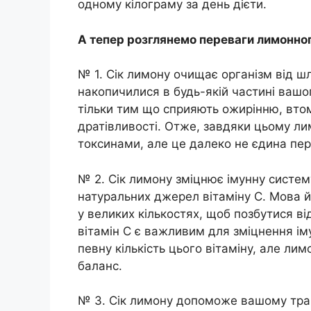
одному кілограму за день дієти.
А тепер розглянемо переваги лимонног
№ 1. Сік лимону очищає організм від шл
накопичилися в будь-якій частині вашог
тільки тим що сприяють ожирінню, втомі
дратівливості. Отже, завдяки цьому л
токсинами, але це далеко не єдина пер
№ 2. Сік лимону зміцнює імунну систем
натуральних джерел вітаміну C. Мова й
у великих кількостях, щоб позбутися ві
вітамін C є важливим для зміцнення ім
певну кількість цього вітаміну, але ли
баланс.
№ 3. Сік лимону допоможе вашому трав