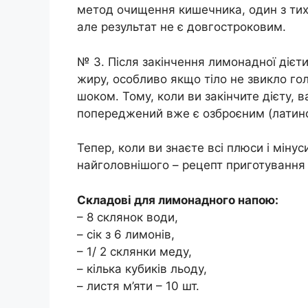
метод очищення кишечника, один з тих
але результат не є довгостроковим.
№ 3. Після закінчення лимонадної діє
жиру, особливо якщо тіло не звикло го
шоком. Тому, коли ви закінчите дієту, 
попереджений вже є озброєним (латинс
Тепер, коли ви знаєте всі плюси і міну
найголовнішого – рецепт приготування
Складові для лимонадного напою:
– 8 склянок води,
– сік з 6 лимонів,
– 1/ 2 склянки меду,
– кілька кубиків льоду,
– листя м’яти – 10 шт.