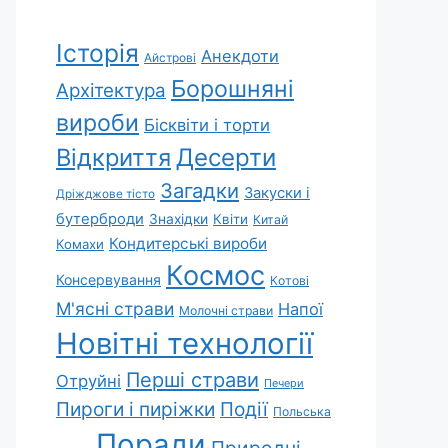
Історія
Анекдоти
Айстрові
Борошняні
Архітектура
вироби
Бісквіти і торти
Відкриття
Десерти
Загадки
Закуски і
Дріжджове тісто
бутерброди
Знахідки
Квіти
Китай
Кондитерські вироби
Комахи
Космос
Консервування
Котові
М'ясні страви
Напої
Молочні страви
Новітні технології
Перші страви
Отруйні
Печери
Пироги і пиріжки
Події
Польська
Поради