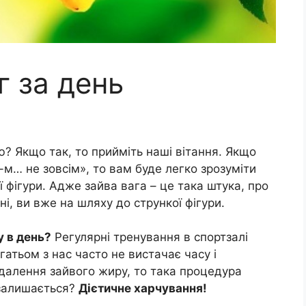
кг за день
? Якщо так, то прийміть наші вітання. Якщо
-м… не зовсім», то вам буде легко зрозуміти
ї фігури. Адже зайва вага – це така штука, про
ні, ви вже на шляху до стрункої фігури.
у в день?
Регулярні тренування в спортзалі
атьом з нас часто не вистачає часу і
идалення зайвого жиру, то така процедура
залишається?
Дієтичне харчування!