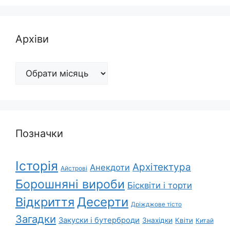
Архіви
Архіви
Позначки
Історія
Архітектура
Анекдоти
Айстрові
Борошняні вироби
Бісквіти і торти
Відкриття
Десерти
Дріжджове тісто
Загадки
Закуски і бутерброди
Знахідки
Квіти
Китай