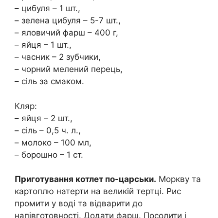
– цибуля – 1 шт.,
– зелена цибуля – 5-7 шт.,
– яловичий фарш – 400 г,
– яйця – 1 шт.,
– часник – 2 зубчики,
– чорний мелений перець,
– сіль за смаком.
Кляр:
– яйця – 2 шт.,
– сіль – 0,5 ч. л.,
– молоко – 100 мл,
– борошно – 1 ст.
Приготування котлет по-царськи.
Моркву та
картоплю натерти на великій тертці. Рис
промити у воді та відварити до
напівготовності. Додати фарш. Посолити і