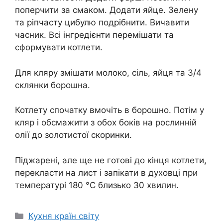
поперчити за смаком. Додати яйце. Зелену
та ріпчасту цибулю подрібнити. Вичавити
часник. Всі інгредієнти перемішати та
сформувати котлети.
Для кляру змішати молоко, сіль, яйця та 3/4
склянки борошна.
Котлету спочатку вмочіть в борошно. Потім у
кляр і обсмажити з обох боків на рослинній
олії до золотистої скоринки.
Піджарені, але ще не готові до кінця котлети,
перекласти на лист і запікати в духовці при
температурі 180 °C близько 30 хвилин.
Категорії
Кухня країн світу