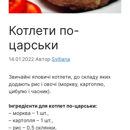
Котлети по-
царськи
14.01.2022
Автор
Svitlana
Звичайні яловичі котлети, до складу яких
додають рис і овочі (моркву, картоплю,
цибулю і часник).
Інгредієнти для котлет по-царськи:
– морква – 1 шт.,
– картопля – 1 шт.,
– рис – 0,5 склянки,