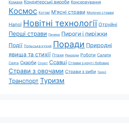
Кондитерські вироби
Консервування
Комахи
Космос
М'ясні страви
Котові
Молочні страви
Новітні технології
Напої
Отруйні
Перші страви
Пироги і пиріжки
Печери
Поради
Події
Природні
Польська кухня
явища та стихії
Роботи
Салати
Птахи
Рекорди
Ссавці
Скарби
Свята
Страви з круп і бобових
Спорт
Страви з овочами
Страви з риби
Теорії
Туризм
Транспорт