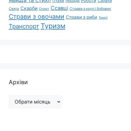
Роботи
Салати
Птахи
Рекорди
Ссавці
Скарби
Свята
Страви з круп і бобових
Спорт
Страви з овочами
Страви з риби
Теорії
Туризм
Транспорт
Архіви
Архіви