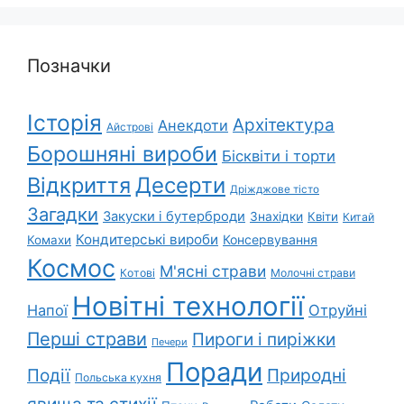
Позначки
Історія
Архітектура
Анекдоти
Айстрові
Борошняні вироби
Бісквіти і торти
Відкриття
Десерти
Дріжджове тісто
Загадки
Закуски і бутерброди
Знахідки
Квіти
Китай
Кондитерські вироби
Консервування
Комахи
Космос
М'ясні страви
Котові
Молочні страви
Новітні технології
Напої
Отруйні
Перші страви
Пироги і пиріжки
Печери
Поради
Природні
Події
Польська кухня
явища та стихії