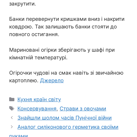
закрутити.
Банки перевернути кришками вниз і накрити
ковдрою. Так залишають банки стояти до
повного остигання.
Мариновані огірки зберігають у шафі при
кімнатній температурі.
Огірочки чудові на смак навіть зі звичайною
картоплею.
Джерело
Категорії
Кухня країн світу
Позначки
Консервування
,
Страви з овочами
Знайшли шолом часів Пунічної війни
Аналог силіконового герметика своїми
руками