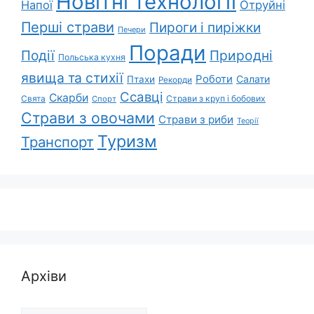
Новітні технології
Напої
Отруйні
Перші страви
Пироги і пиріжки
Печери
Поради
Події
Природні
Польська кухня
явища та стихії
Роботи
Салати
Птахи
Рекорди
Ссавці
Скарби
Свята
Страви з круп і бобових
Спорт
Страви з овочами
Страви з риби
Теорії
Туризм
Транспорт
Архіви