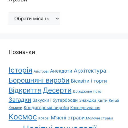
Архіви
Позначки
Історія
Архітектура
Анекдоти
Айстрові
Борошняні вироби
Бісквіти і торти
Відкриття
Десерти
Дріжджове тісто
Загадки
Закуски і бутерброди
Знахідки
Квіти
Китай
Кондитерські вироби
Консервування
Комахи
Космос
М'ясні страви
Котові
Молочні страви