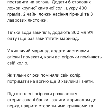
поставити на вогонь. Додати 6 столових
ложок крупної кам’яної солі, цукру 400
грамів, 2 чайні ложки насіння гірчиці та 3
лаврових листочки.
Тільки вода закипіла, додають 360 мл 9%
оцту і ще раз закип’ятити маринад.
У киплячий маринад додати частинами
огірки і почекати, коли всі огірочки поміняють
свій колір.
Як тільки огірки поміняли свій колір,
потримати на вогню ще 3 хвилини і зняти.
Підготовлені огірочки розкласти у
стерилізовані банки і залити маринадом до
верху, накрити стерильними кришками та