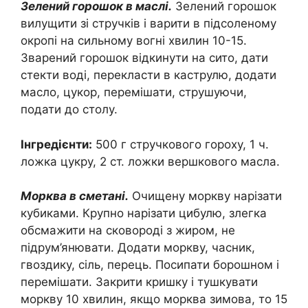
Зелений горошок в маслі.
Зелений горошок
вилущити зі стручків і варити в підсоленому
окропі на сильному вогні хвилин 10-15.
Зварений горошок відкинути на сито, дати
стекти воді, перекласти в каструлю, додати
масло, цукор, перемішати, струшуючи,
подати до столу.
Інгредієнти:
500 г стручкового гороху, 1 ч.
ложка цукру, 2 ст. ложки вершкового масла.
Морква в сметані.
Очищену моркву нарізати
кубиками. Крупно нарізати цибулю, злегка
обсмажити на сковороді з жиром, не
підрум’янювати. Додати моркву, часник,
гвоздику, сіль, перець. Посипати борошном і
перемішати. Закрити кришку і тушкувати
моркву 10 хвилин, якщо морква зимова, то 15