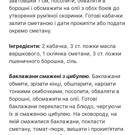
завтовшки 1 см, посолити, обваляти в
борошні і обсмажити на олії з обох боків до
утворення рум’яної скоринки. Готові кабачки
залити сметаною і дати прокипіти або подати
окремо сметану.
Інгредієнти:
2 кабачка, 3 ст. ложки масла
вершкового, 1 склянка сметани, 3 ст. ложки
пшеничного борошна, сіль.
Баклажани смажені з цибулею.
Баклажани
обмити, зрізати кінці, обшпарити, нарізати
тонкими скибочками, посолити, обваляти в
борошні, обсмажити на олії. Готові
баклажани перекласти на блюдо, чергуючи
їх зі смаженою цибулею. На сковороду, на
якій смажилися баклажани, покласти
сметану, томат-пюре, змішати і прокип’ятити.