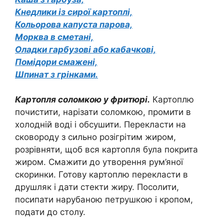
Кнедлики із сирої картоплі,
Кольорова капуста парова,
Морква в сметані,
Оладки гарбузові або кабачкові,
Помідори смажені,
Шпинат з грінками.
Картопля соломкою у фритюрі.
Картоплю
почистити, нарізати соломкою, промити в
холодній воді і обсушити. Перекласти на
сковороду з сильно розігрітим жиром,
розрівняти, щоб вся картопля була покрита
жиром. Смажити до утворення рум’яної
скоринки. Готову картоплю перекласти в
друшляк і дати стекти жиру. Посолити,
посипати нарубаною петрушкою і кропом,
подати до столу.