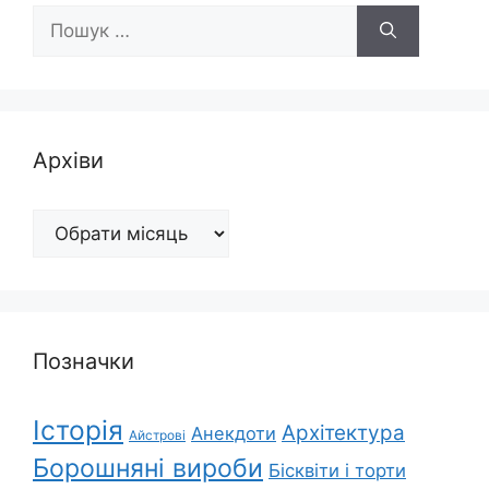
Пошук:
Архіви
Архіви
Позначки
Історія
Архітектура
Анекдоти
Айстрові
Борошняні вироби
Бісквіти і торти