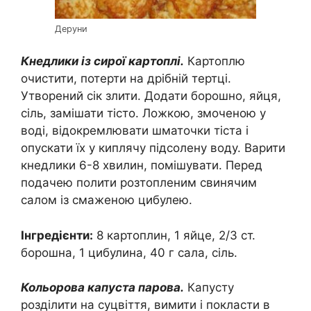
Деруни
Кнедлики із сирої картоплі.
Картоплю
очистити, потерти на дрібній тертці.
Утворений сік злити. Додати борошно, яйця,
сіль, замішати тісто. Ложкою, змоченою у
воді, відокремлювати шматочки тіста і
опускати їх у киплячу підсолену воду. Варити
кнедлики 6-8 хвилин, помішувати. Перед
подачею полити розтопленим свинячим
салом із смаженою цибулею.
Інгредієнти:
8 картоплин, 1 яйце, 2/3 ст.
борошна, 1 цибулина, 40 г сала, сіль.
Кольорова капуста парова.
Капусту
розділити на суцвіття, вимити і покласти в