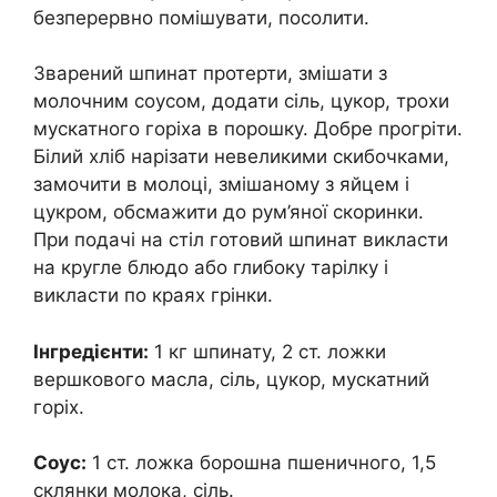
безперервно помішувати, посолити.
Зварений шпинат протерти, змішати з
молочним соусом, додати сіль, цукор, трохи
мускатного горіха в порошку. Добре прогріти.
Білий хліб нарізати невеликими скибочками,
замочити в молоці, змішаному з яйцем і
цукром, обсмажити до рум’яної скоринки.
При подачі на стіл готовий шпинат викласти
на кругле блюдо або глибоку тарілку і
викласти по краях грінки.
Інгредієнти:
1 кг шпинату, 2 ст. ложки
вершкового масла, сіль, цукор, мускатний
горіх.
Соус:
1 ст. ложка борошна пшеничного, 1,5
склянки молока, сіль.