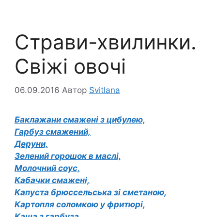
Страви-хвилинки.
Свіжі овочі
06.09.2016
Автор
Svitlana
Баклажани смажені з цибулею,
Гарбуз смажений,
Деруни,
Зелений горошок в маслі,
Молочний соус,
Кабачки смажені,
Капуста брюссельська зі сметаною,
Картопля соломкою у фритюрі,
Каша з гарбуза,