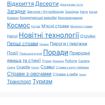
Відкриття
Десерти
Дріжджове тісто
Загадки
Закуски і бутерброди
Знахідки
Квіти
Китай
Кондитерські вироби
Консервування
Комахи
Космос
М'ясні страви
Котові
Молочні страви
Новітні технології
Напої
Отруйні
Перші страви
Пироги і пиріжки
Печери
Поради
Природні
Події
Польська кухня
явища та стихії
Роботи
Салати
Птахи
Рекорди
Ссавці
Скарби
Свята
Страви з круп і бобових
Спорт
Страви з овочами
Страви з риби
Теорії
Туризм
Транспорт