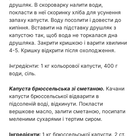
друшляк. В скороварку налити води,
покласти в неї скоринку хліба для усунення
запаху капусти. Воду посолити і довести до
кипіння. Вставити на підставку друшляк з
капустою так, щоб вода не торкалася дна
друшляка. Закрити кришкою і варити хвилини
4-5. Кришку відкрити після охолодження.
Інгредієнти:
1 кг кольорової капусти, 400 г
води, сіль.
Капуста брюссельська зі сметаною.
Качани
капусти брюссельської відварити в
підсоленій воді, відкинути. Покласти
вершкове масло, залити сметаною, посипати
меленими сухарями і тертим сиром.
Інгредієнти:
1 кг брюссельської капусти, 2 ст.