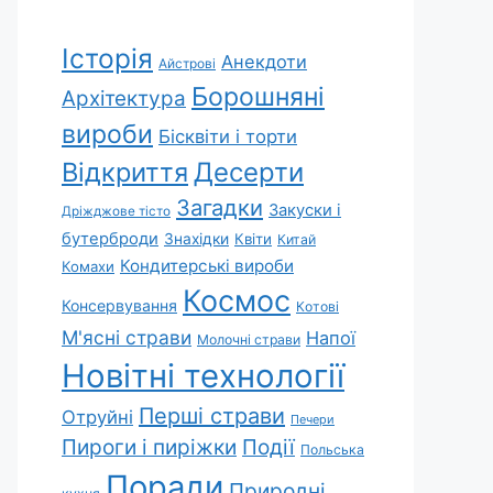
Історія
Анекдоти
Айстрові
Борошняні
Архітектура
вироби
Бісквіти і торти
Відкриття
Десерти
Загадки
Закуски і
Дріжджове тісто
бутерброди
Знахідки
Квіти
Китай
Кондитерські вироби
Комахи
Космос
Консервування
Котові
М'ясні страви
Напої
Молочні страви
Новітні технології
Перші страви
Отруйні
Печери
Пироги і пиріжки
Події
Польська
Поради
Природні