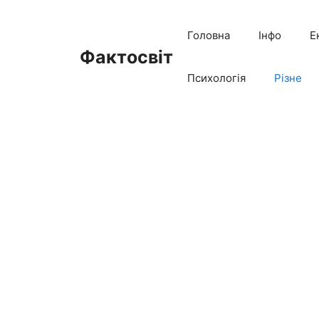
Перейти
до
Головна
Інфо
Е
вмісту
Фактосвіт
Психологія
Різне