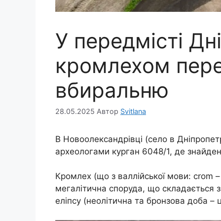
У передмісті Дні
кромлехом пере
вбиральню
28.05.2025
Автор
Svitlana
В Новоолександрівці (село в Дніпропе
археологами курган 6048/1, де знайден
Кромлех (що з валлійської мови: crom – 
мегалітична споруда, що складається з
еліпсу (неолітична та бронзова доба – 