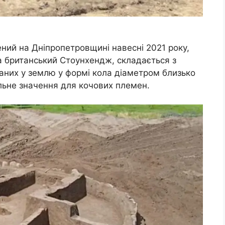
ний на Дніпропетровщині навесні 2021 року,
за британський Стоунхендж, складається з
паних у землю у формі кола діаметром близько
льне значення для кочових племен.