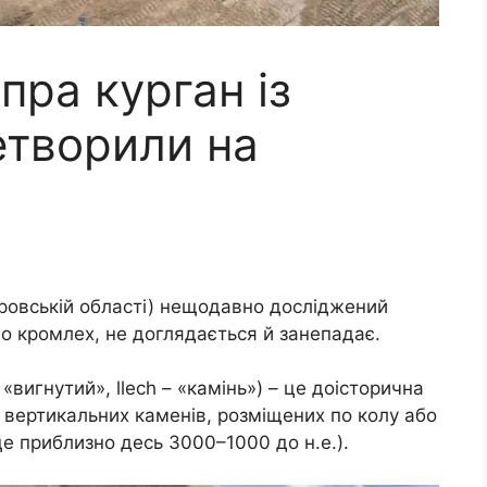
пра курган із
творили на
тровській області) нещодавно досліджений
о кромлех, не доглядається й занепадає.
«вигнутий», llech – «камінь») – це доісторична
 вертикальних каменів, розміщених по колу або
це приблизно десь 3000–1000 до н.е.).