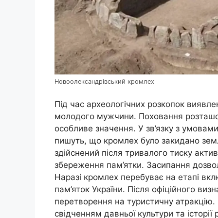
Новоолександрівський кромлех
Під час археологічних розкопок виявл
молодого мужчини. Поховання розташов
особливе значення. У зв’язку з умовами
пишуть, що кромлех було закидано земл
здійснений після тривалого тиску актив
збереження пам’ятки. Засипання дозвол
Наразі кромлех перебуває на етапі вк
пам’яток України. Після офіційного виз
перетворення на туристичну атракцію
свідченням давньої культури та історії