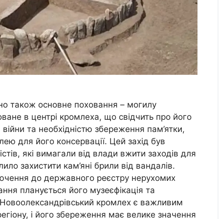
ено також основне поховання – могилу
ане в центрі кромлеха, що свідчить про його
 війни та необхідністю збереження пам’ятки,
ею для його консервації. Цей захід був
істів, які вимагали від влади вжити заходів для
ило захистити кам’яні брили від вандалів.
лючення до державного реєстру нерухомих
нання планується його музеєфікація та
. Новоолександрівський кромлех є важливим
 регіону, і його збереження має велике значення