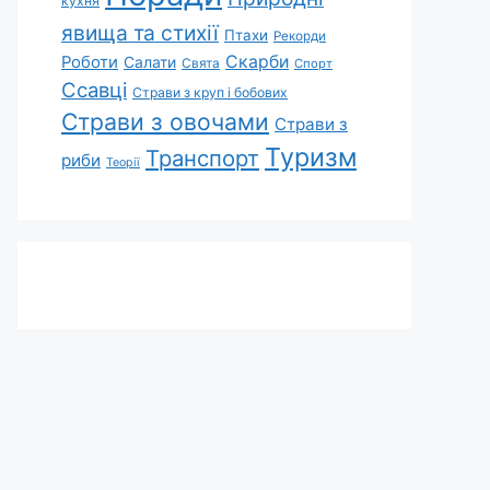
кухня
явища та стихії
Птахи
Рекорди
Скарби
Роботи
Салати
Свята
Спорт
Ссавці
Страви з круп і бобових
Страви з овочами
Страви з
Туризм
Транспорт
риби
Теорії