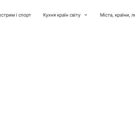
кстрим і спорт
Кухня країн світу
Міста, країни, 