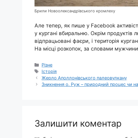
Брили Новоолександрівського кромлеху
Але тепер, як пише у Facebook активі
у кургані вбиральню. Окрім продуктів л
відпрацьовані фаєри, і територія курга
На місці розкопок, за словами мужчин
Категорії
Різне
Позначки
Історія
Жерло Аполлонівського палеовулкану
Зникнення о. Руж – природний процес чи на
Залишити коментар