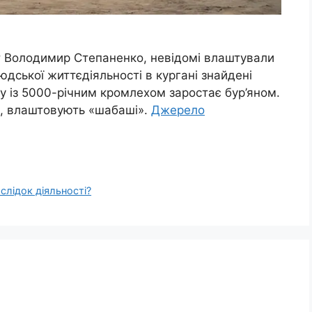
ст Володимир Степаненко, невідомі влаштували
юдської життєдіяльності в кургані знайдені
ну із 5000-річним кромлехом заростає бур’яном.
и, влаштовують «шабаші».
Джерело
слідок діяльності?