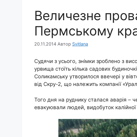
Величезне прова
Пермському кра
20.11.2014
Автор
Svitlana
Судячи з усього, знімки зроблено з вис
урвища стоїть кілька садових будиночк
Соликамську утворилося ввечері у вівто
від Скру-2, що належить компанії «Урал
Того дня на руднику сталася аварія – 
евакуювали людей, видобуток калійної