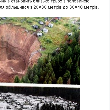
инків становить близько трьох з половиною
лля збільшився з 20×30 метрів до 30×40 метрів.