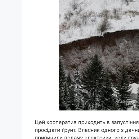
Цей кооператив приходить в запустіння 
просідати ґрунт. Власник одного з дачн
припинили подачу електрики, коли ґрун