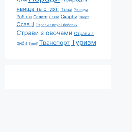
кухня
явища та стихії
Птахи
Рекорди
Скарби
Роботи
Салати
Свята
Спорт
Ссавці
Страви з круп і бобових
Страви з овочами
Страви з
Туризм
Транспорт
риби
Теорії