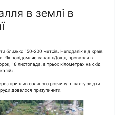
лля в землі в
ї
оти близько 150-200 метрів. Неподалік від країв
ів. Як повідомляє канал «Дощ», провалля в
рок, 18 листопада, в трьох кілометрах на схід
калій».
через приплив соляного розчину в шахту звідти
 руди довелося призупинити.