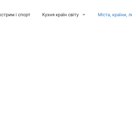
кстрим і спорт
Кухня країн світу
Міста, країни, 