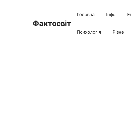
Перейти
до
Головна
Інфо
Е
вмісту
Фактосвіт
Психологія
Різне