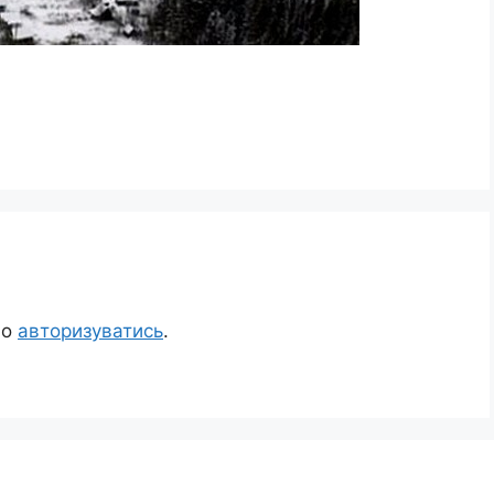
но
авторизуватись
.