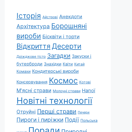
Історія
Анекдоти
Айстрові
Борошняні
Архітектура
вироби
Бісквіти і торти
Відкриття
Десерти
Загадки
Закуски і
Дріжджове тісто
бутерброди
Знахідки
Квіти
Китай
Кондитерські вироби
Комахи
Космос
Консервування
Котові
М'ясні страви
Напої
Молочні страви
Новітні технології
Перші страви
Отруйні
Печери
Пироги і пиріжки
Події
Польська
Поради
Природні