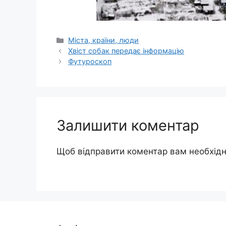
Категорії
Міста, країни, люди
Хвіст собак передає інформацію
Футуроскоп
Залишити коментар
Щоб відправити коментар вам необхід