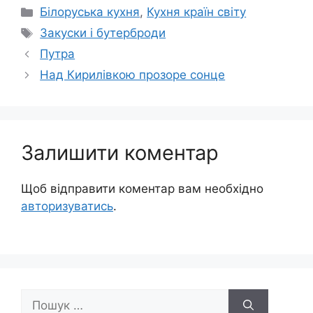
Категорії
Білоруська кухня
,
Кухня країн світу
Позначки
Закуски і бутерброди
Путра
Над Кирилівкою прозоре сонце
Залишити коментар
Щоб відправити коментар вам необхідно
авторизуватись
.
Пошук: