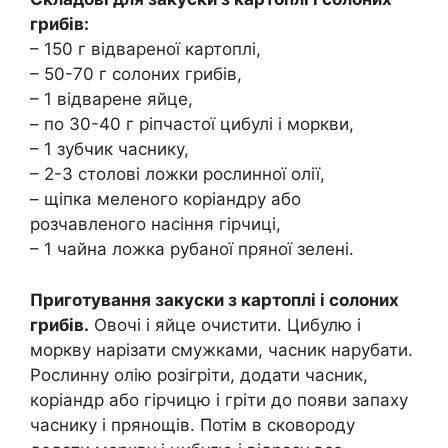
грибів:
– 150 г відвареної картоплі,
– 50-70 г солоних грибів,
– 1 відварене яйце,
– по 30-40 г ріпчастої цибулі і моркви,
– 1 зубчик часнику,
– 2-3 столові ложки рослинної олії,
– щіпка меленого коріандру або
розчавленого насіння гірчиці,
– 1 чайна ложка рубаної пряної зелені.
Приготування закуски з картоплі і солоних
грибів.
Овочі і яйце очистити. Цибулю і
моркву нарізати смужками, часник нарубати.
Рослинну олію розігріти, додати часник,
коріандр або гірчицю і гріти до появи запаху
часнику і прянощів. Потім в сковороду