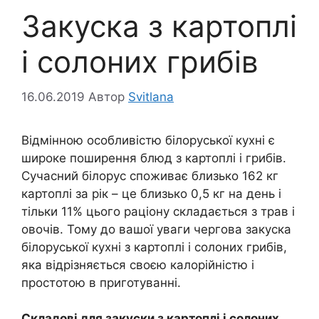
Закуска з картоплі
і солоних грибів
16.06.2019
Автор
Svitlana
Відмінною особливістю білоруської кухні є
широке поширення блюд з картоплі і грибів.
Сучасний білорус споживає близько 162 кг
картоплі за рік – це близько 0,5 кг на день і
тільки 11% цього раціону складається з трав і
овочів. Тому до вашої уваги чергова закуска
білоруської кухні з картоплі і солоних грибів,
яка відрізняється своєю калорійністю і
простотою в приготуванні.
Складові для закуски з картоплі і солоних