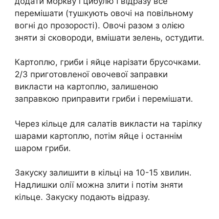
додати моркву і цибулю і відразу все
перемішати (тушкують овочі на повільному
вогні до прозорості). Овочі разом з олією
зняти зі сковороди, вмішати зелень, остудити.
Картоплю, гриби і яйце нарізати брусочками.
2/3 приготовленої овочевої заправки
викласти на картоплю, залишеною
заправкою приправити гриби і перемішати.
Через кільце для салатів викласти на тарілку
шарами картоплю, потім яйце і останнім
шаром гриби.
Закуску залишити в кільці на 10-15 хвилин.
Надлишки олії можна злити і потім зняти
кільце. Закуску подають відразу.