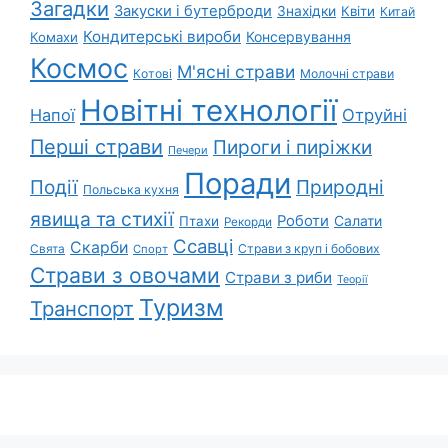
Загадки
Закуски і бутерброди
Знахідки
Квіти
Китай
Кондитерські вироби
Консервування
Комахи
Космос
М'ясні страви
Котові
Молочні страви
Новітні технології
Напої
Отруйні
Перші страви
Пироги і пиріжки
Печери
Поради
Природні
Події
Польська кухня
явища та стихії
Роботи
Салати
Птахи
Рекорди
Ссавці
Скарби
Свята
Страви з круп і бобових
Спорт
Страви з овочами
Страви з риби
Теорії
Туризм
Транспорт