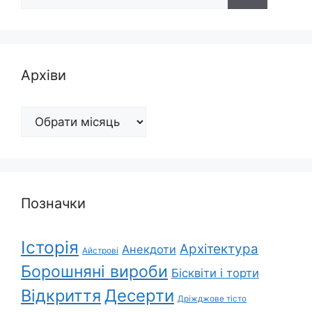
Архіви
Архіви
Позначки
Історія
Архітектура
Анекдоти
Айстрові
Борошняні вироби
Бісквіти і торти
Відкриття
Десерти
Дріжджове тісто