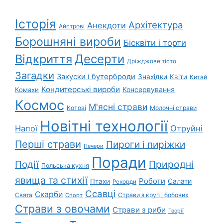
Історія
Архітектура
Анекдоти
Айстрові
Борошняні вироби
Бісквіти і торти
Відкриття
Десерти
Дріжджове тісто
Загадки
Закуски і бутерброди
Знахідки
Квіти
Китай
Кондитерські вироби
Консервування
Комахи
Космос
М'ясні страви
Котові
Молочні страви
Новітні технології
Напої
Отруйні
Перші страви
Пироги і пиріжки
Печери
Поради
Події
Природні
Польська кухня
явища та стихії
Роботи
Салати
Птахи
Рекорди
Ссавці
Скарби
Свята
Страви з круп і бобових
Спорт
Страви з овочами
Страви з риби
Теорії