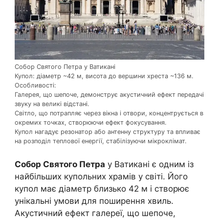
Собор Святого Петра у Ватикані
Купол: діаметр ~42 м, висота до вершини хреста ~136 м.
Особливості:
Галерея, що шепоче, демонструє акустичний ефект передачі
звуку на великі відстані.
Світло, що потрапляє через вікна і отвори, концентрується в
окремих точках, створюючи ефект фокусування.
Купол нагадує резонатор або антенну структуру та впливає
на розподіл теплової енергії, стабілізуючи мікроклімат.
Собор Святого Петра
у Ватикані є одним із
найбільших купольних храмів у світі. Його
купол має діаметр близько 42 м і створює
унікальні умови для поширення хвиль.
Акустичний ефект галереї, що шепоче,