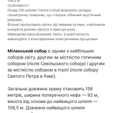
106,5 м.
Особливості:
Понад 130 шпилів і тисячі статуй формують складну
геометричну поверхню, що створює об’ємний акустичний
резонанс.
Вітражі пропускають світло під певними кутами, освітлюючи
конкретні ділянки підлоги в певні дні року.
Мармурова маса акумулює тепло, а шпилі можуть
взаємодіяти з атмосферними електричними процесами.
Міланський собор
є одним з найбільших
соборів світу, другим за місткістю готичним
собором (після Севільського собору) і другим
за місткістю собором в Італії (після собору
Святого Петра в Римі).
Загальна довжина храму становить 158
метрів, ширина поперечного нефа — 92 м,
висота від основи до найвищого шпиля —
106,5 м. Довжина найвищого шпиля