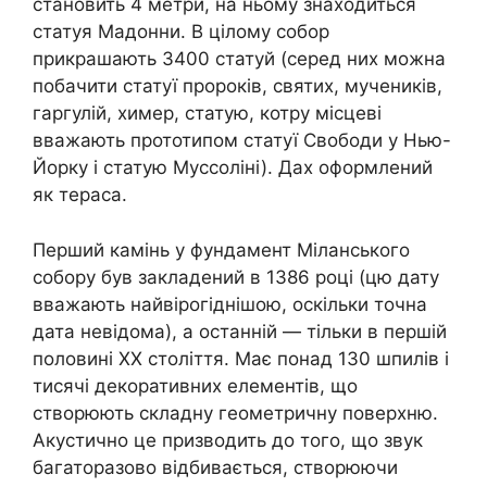
становить 4 метри, на ньому знаходиться
статуя Мадонни. В цілому собор
прикрашають 3400 статуй (серед них можна
побачити статуї пророків, святих, мучеників,
гаргулій, химер, статую, котру місцеві
вважають прототипом статуї Свободи у Нью-
Йорку і статую Муссоліні). Дах оформлений
як тераса.
Перший камінь у фундамент Міланського
собору був закладений в 1386 році (цю дату
вважають найвірогіднішою, оскільки точна
дата невідома), а останній — тільки в першій
половині XX століття. Має понад 130 шпилів і
тисячі декоративних елементів, що
створюють складну геометричну поверхню.
Акустично це призводить до того, що звук
багаторазово відбивається, створюючи