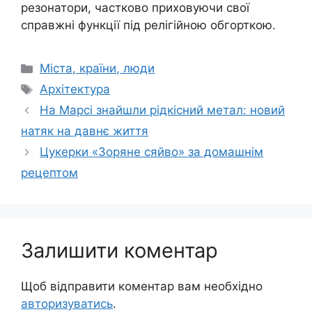
резонатори, частково приховуючи свої
справжні функції під релігійною обгорткою.
Категорії
Міста, країни, люди
Позначки
Архітектура
На Марсі знайшли рідкісний метал: новий
натяк на давнє життя
Цукерки «Зоряне сяйво» за домашнім
рецептом
Залишити коментар
Щоб відправити коментар вам необхідно
авторизуватись
.