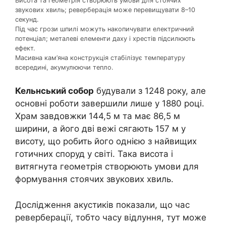
Висота та геометрія створюють умови для стоячих
звукових хвиль; реверберація може перевищувати 8–10
секунд.
Під час грози шпилі можуть накопичувати електричний
потенціал; металеві елементи даху і хрестів підсилюють
ефект.
Масивна кам’яна конструкція стабілізує температуру
всередині, акумулюючи тепло.
Кельнський собор
будували з 1248 року, але
основні роботи завершили лише у 1880 році.
Храм завдовжки 144,5 м та має 86,5 м
ширини, а його дві вежі сягають 157 м у
висоту, що робить його однією з найвищих
готичних споруд у світі. Така висота і
витягнута геометрія створюють умови для
формування стоячих звукових хвиль.
Дослідження акустиків показали, що час
реверберації, тобто часу відлуння, тут може