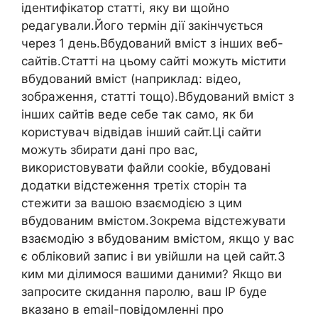
ідентифікатор статті, яку ви щойно
редагували.Його термін дії закінчується
через 1 день.Вбудований вміст з інших веб-
сайтів.Статті на цьому сайті можуть містити
вбудований вміст (наприклад: відео,
зображення, статті тощо).Вбудований вміст з
інших сайтів веде себе так само, як би
користувач відвідав інший сайт.Ці сайти
можуть збирати дані про вас,
використовувати файли cookie, вбудовані
додатки відстеження третіх сторін та
стежити за вашою взаємодією з цим
вбудованим вмістом.Зокрема відстежувати
взаємодію з вбудованим вмістом, якщо у вас
є обліковий запис і ви увійшли на цей сайт.З
ким ми ділимося вашими даними? Якщо ви
запросите скидання паролю, ваш IP буде
вказано в email-повідомленні про