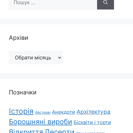
Архіви
Архіви
Позначки
Історія
Архітектура
Анекдоти
Айстрові
Борошняні вироби
Бісквіти і торти
Відкриття
Десерти