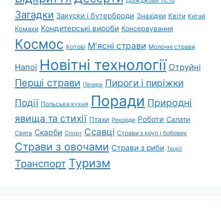
Дріжджове тісто
Загадки
Закуски і бутерброди
Знахідки
Квіти
Китай
Кондитерські вироби
Консервування
Комахи
Космос
М'ясні страви
Котові
Молочні страви
Новітні технології
Напої
Отруйні
Перші страви
Пироги і пиріжки
Печери
Поради
Події
Природні
Польська кухня
явища та стихії
Роботи
Салати
Птахи
Рекорди
Ссавці
Скарби
Свята
Страви з круп і бобових
Спорт
Страви з овочами
Страви з риби
Теорії
Туризм
Транспорт