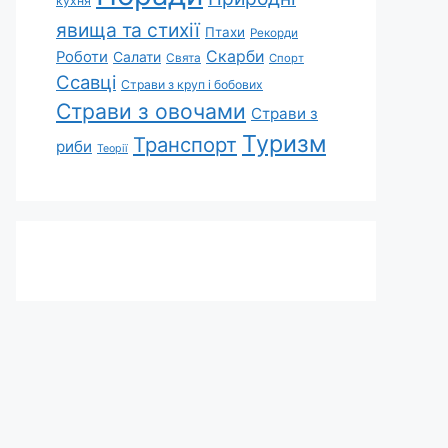
кухня
явища та стихії
Птахи
Рекорди
Скарби
Роботи
Салати
Свята
Спорт
Ссавці
Страви з круп і бобових
Страви з овочами
Страви з
Туризм
Транспорт
риби
Теорії