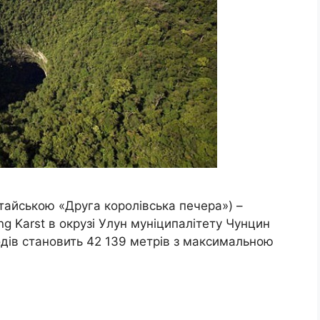
тайською «Друга королівська печера») –
g Karst в окрузі Улун муніципалітету Чунцин
одів становить 42 139 метрів з максимальною