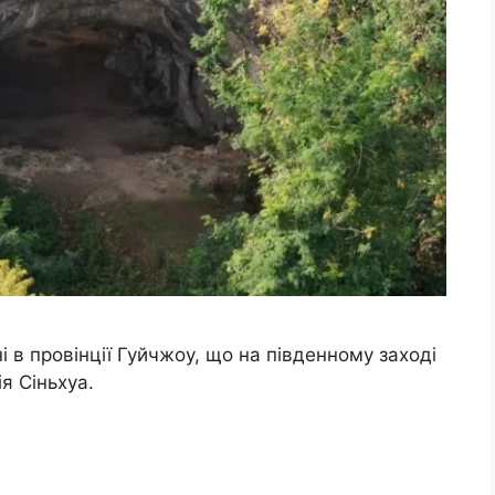
і в провінції Гуйчжоу, що на південному заході
я Сіньхуа.