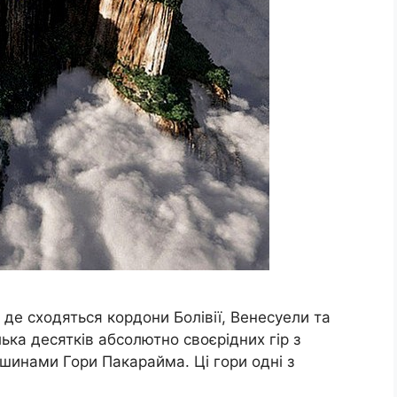
 де сходяться кордони Болівії, Венесуели та
лька десятків абсолютно своєрідних гір з
шинами Гори Пакарайма. Ці гори одні з