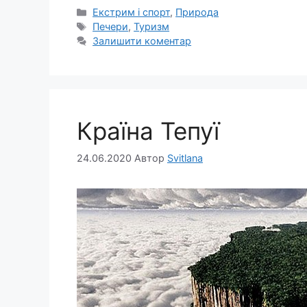
Категорії
Екстрим і спорт
,
Природа
Позначки
Печери
,
Туризм
Залишити коментар
Країна Тепуї
24.06.2020
Автор
Svitlana