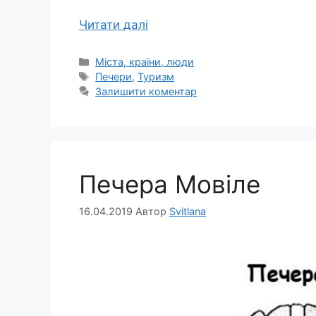
Читати далі
Категорії
Міста, країни, люди
Позначки
Печери
,
Туризм
Залишити коментар
Печера Мовіле
16.04.2019
Автор
Svitlana