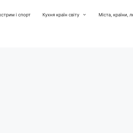
кстрим і спорт
Кухня країн світу
Міста, країни, 