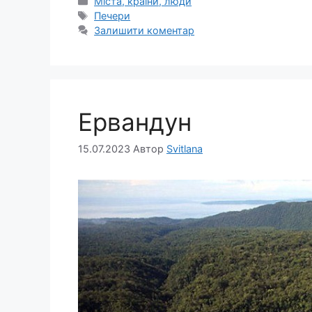
Категорії
Міста, країни, люди
Позначки
Печери
Залишити коментар
Ервандун
15.07.2023
Автор
Svitlana