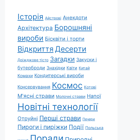
Історія
Анекдоти
Айстрові
Борошняні
Архітектура
вироби
Бісквіти і торти
Відкриття
Десерти
Загадки
Закуски і
Дріжджове тісто
бутерброди
Знахідки
Квіти
Китай
Кондитерські вироби
Комахи
Космос
Консервування
Котові
М'ясні страви
Напої
Молочні страви
Новітні технології
Перші страви
Отруйні
Печери
Пироги і пиріжки
Події
Польська
Поради
Природні