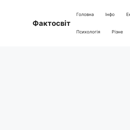
Перейти
до
Головна
Інфо
Е
вмісту
Фактосвіт
Психологія
Різне