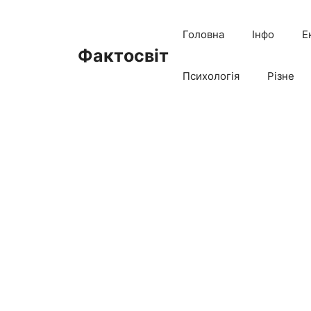
Перейти
до
Головна
Інфо
Е
вмісту
Фактосвіт
Психологія
Різне