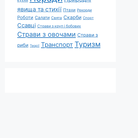
кухня
явища та стихії
Птахи
Рекорди
Скарби
Роботи
Салати
Свята
Спорт
Ссавці
Страви з круп і бобових
Страви з овочами
Страви з
Туризм
Транспорт
риби
Теорії