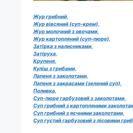
Жур грибний,
Жур вівсяний (суп-крем),
Жур молочний з овочами,
Жур картопляний (суп–пюре),
Затірка з налисниками,
Затіруха,
Крупеня,
Куліш з грибами,
Лапеня з заколотами,
Лапеня з закрасами (зелений суп),
Поливка,
Суп-пюре гарбузовий з заколотами,
Суп грибний з картопляними заколота
Суп грибний з яєчними заколотами,
Суп густий гарбузовий з лісовими гри