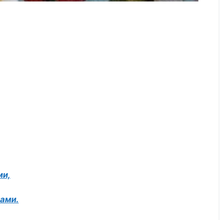
ми,
бами.