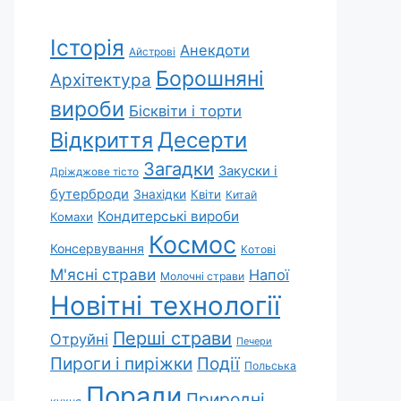
Історія
Анекдоти
Айстрові
Борошняні
Архітектура
вироби
Бісквіти і торти
Відкриття
Десерти
Загадки
Закуски і
Дріжджове тісто
бутерброди
Знахідки
Квіти
Китай
Кондитерські вироби
Комахи
Космос
Консервування
Котові
М'ясні страви
Напої
Молочні страви
Новітні технології
Перші страви
Отруйні
Печери
Пироги і пиріжки
Події
Польська
Поради
Природні