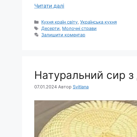
Читати далі
Категорії
Кухня країн світу
,
Українська кухня
Позначки
Десерти
,
Молочні страви
Залишити коментар
Натуральний сир з
07.01.2024
Автор
Svitlana