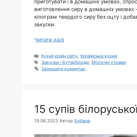
приготувати і в домашніх умовах, спро
виготовлення сиру в домашніх умовах –
кілограм твердого сиру без оцту і доба
закуски.
Читати далі
Категорії
Кухня країн світу
,
Українська кухня
Позначки
Закуски і бутерброди
,
Молочні страви
Залишити коментар
15 супів білоруської
19.06.2023
Автор
Svitlana