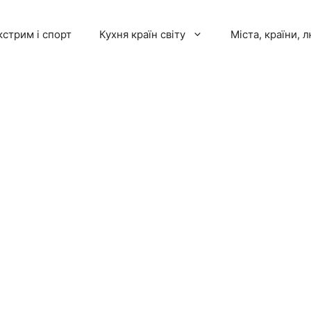
кстрим і спорт
Кухня країн світу
Міста, країни, 