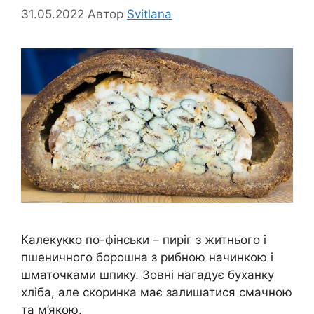
31.05.2022
Автор
Svitlana
Калекукко по-фінськи – пиріг з житнього і
пшеничного борошна з рибною начинкою і
шматочками шпику. Зовні нагадує буханку
хліба, але скоринка має залишатися смачною
та м’якою.