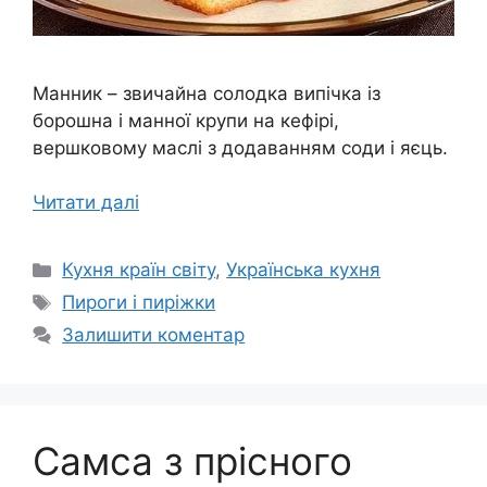
Манник – звичайна солодка випічка із
борошна і манної крупи на кефірі,
вершковому маслі з додаванням соди і яєць.
Читати далі
Категорії
Кухня країн світу
,
Українська кухня
Позначки
Пироги і пиріжки
Залишити коментар
Самса з прісного