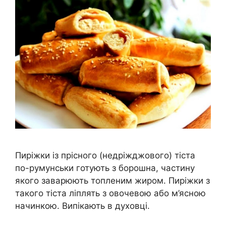
Пиріжки із прісного (недріжджового) тіста
по-румунськи готують з борошна, частину
якого заварюють топленим жиром. Пиріжки з
такого тіста ліплять з овочевою або м’ясною
начинкою. Випікають в духовці.