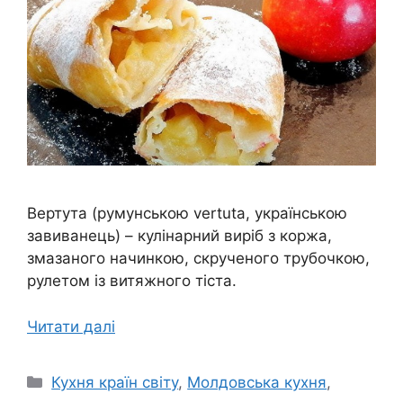
Вертута (румунською vertuta, українською
завиванець) – кулінарний виріб з коржа,
змазаного начинкою, скрученого трубочкою,
рулетом із витяжного тіста.
Читати далі
Категорії
Кухня країн світу
,
Молдовська кухня
,