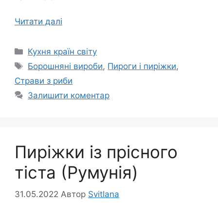
Читати далі
Категорії
Кухня країн світу
Позначки
Борошняні вироби
,
Пироги і пиріжки
,
Страви з риби
Залишити коментар
Пиріжки із прісного
тіста (Румунія)
31.05.2022
Автор
Svitlana