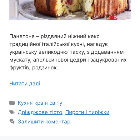
Панетоне – різдвяний ніжний кекс
традиційної італійської кухні, нагадує
українську великодню паску, з додаванням
мускату, апельсинової цедри і зацукрованих
фруктів, родзинок.
Читати далі
Категорії
Кухня країн світу
Позначки
Дріжджове тісто
,
Пироги і пиріжки
Залишити коментар