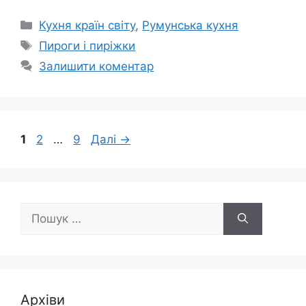
Категорії
Кухня країн світу
,
Румунська кухня
Позначки
Пироги і пиріжки
Залишити коментар
Сторінка
Сторінка
Сторінка
1
2
…
9
Далі
→
Пошук:
Архіви