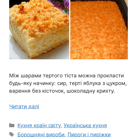
Між шарами тертого тіста можна прокласти
будь-яку начинку: сир, терті яблука з цукром,
варення без кісточок, шоколадну крихту.
Читати далі
Категорії
Кухня країн світу
,
Українська кухня
Позначки
Борошняні вироби
,
Пироги і пиріжки