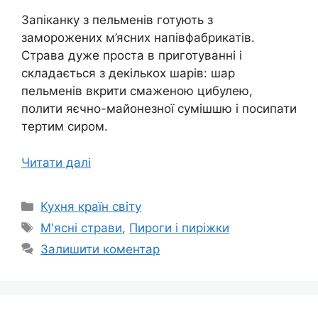
Запіканку з пельменів готують з
заморожених м’ясних напівфабрикатів.
Страва дуже проста в приготуванні і
складається з декількох шарів: шар
пельменів вкрити смаженою цибулею,
полити яєчно-майонезної сумішшю і посипати
тертим сиром.
Читати далі
Категорії
Кухня країн світу
Позначки
М'ясні страви
,
Пироги і пиріжки
Залишити коментар