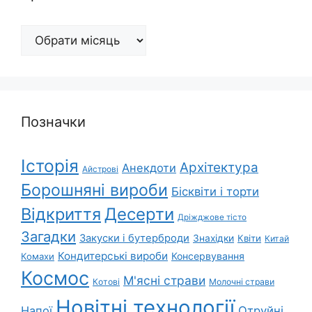
Архіви
Позначки
Історія
Архітектура
Анекдоти
Айстрові
Борошняні вироби
Бісквіти і торти
Відкриття
Десерти
Дріжджове тісто
Загадки
Закуски і бутерброди
Знахідки
Квіти
Китай
Кондитерські вироби
Консервування
Комахи
Космос
М'ясні страви
Котові
Молочні страви
Новітні технології
Напої
Отруйні