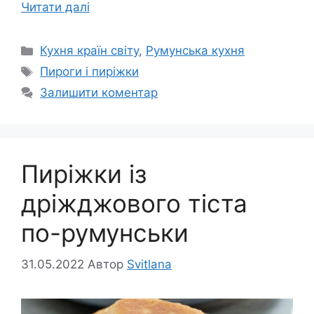
Читати далі
Категорії
Кухня країн світу
,
Румунська кухня
Позначки
Пироги і пиріжки
Залишити коментар
Пиріжки із
дріжджового тіста
по-румунськи
31.05.2022
Автор
Svitlana