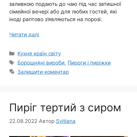
заливкою подають до чаю під час затишної
сімейної вечері або для любих гостей, які
іноді раптово з’являються на порозі.
Читати далі
Категорії
Кухня країн світу
Позначки
Борошняні вироби
,
Пироги і пиріжки
Залишити коментар
Пиріг тертий з сиром
22.08.2022
Автор
Svitlana