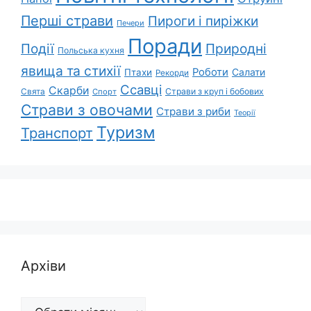
Перші страви
Пироги і пиріжки
Печери
Поради
Природні
Події
Польська кухня
явища та стихії
Роботи
Салати
Птахи
Рекорди
Ссавці
Скарби
Свята
Страви з круп і бобових
Спорт
Страви з овочами
Страви з риби
Теорії
Туризм
Транспорт
Архіви
Архіви