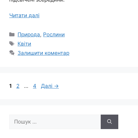
Читати далі
Категорії
Природа
,
Рослини
Позначки
Квіти
Залишити коментар
Сторінка
Сторінка
Сторінка
1
2
…
4
Далі
→
Пошук: