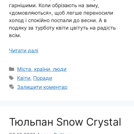
гарнішими. Коли обрізають на зиму,
«домовляються», щоб легше переносили
холод і спокійно поспали до весни. А в
подяку за турботу квіти цвітуть на радість
всім.
Читати далі
Категорії
Міста, країни, люди
Позначки
Квіти
,
Поради
Залишити коментар
Тюльпан Snow Crystal