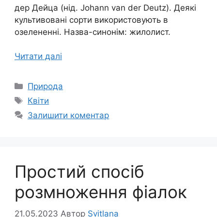
дер Дейца (нід. Johann van der Deutz). Деякі
культивовані сорти використовують в
озелененні. Назва-синонім: жилолист.
Читати далі
Категорії
Природа
Позначки
Квіти
Залишити коментар
Простий спосіб
розмноження фіалок
21.05.2023
Автор
Svitlana