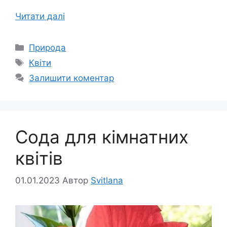
Читати далі
Категорії
Природа
Позначки
Квіти
Залишити коментар
Сода для кімнатних
квітів
01.01.2023
Автор
Svitlana