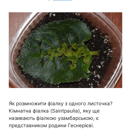
Як розмножити фіалку з одного листочка?
Кімнатна фіалка (Saintpaulia), яку ще
називають фіалкою узамбарською, є
представником родини Геснерієві.