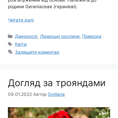
розгалуженим від основи. Належить до
родини Geraniaceae (геранієві).
Читати далі
Категорії
Дикорослі
,
Лікарські рослини
,
Природа
Позначки
Квіти
Залишити коментар
Догляд за трояндами
09.01.2022
Автор
Svitlana