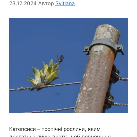
23.12.2024
Автор
Svitlana
Катопсиси – тропічні рослини, яким
достатньо лише дроту, щоб повноцінно