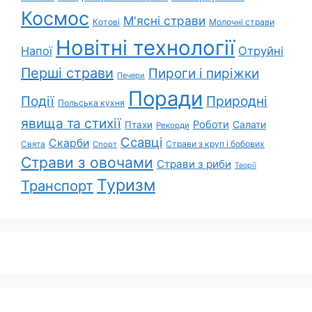
Космос
М'ясні страви
Котові
Молочні страви
Новітні технології
Напої
Отруйні
Перші страви
Пироги і пиріжки
Печери
Поради
Природні
Події
Польська кухня
явища та стихії
Роботи
Салати
Птахи
Рекорди
Ссавці
Скарби
Свята
Страви з круп і бобових
Спорт
Страви з овочами
Страви з риби
Теорії
Туризм
Транспорт