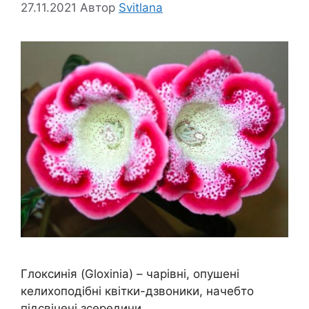
27.11.2021
Автор
Svitlana
Глоксинія (Gloxinia) – чарівні, опушені
келихоподібні квітки-дзвоники, начебто
підсвічені зсередини.