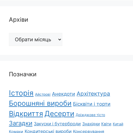
Архіви
Архіви
Позначки
Історія
Архітектура
Анекдоти
Айстрові
Борошняні вироби
Бісквіти і торти
Відкриття
Десерти
Дріжджове тісто
Загадки
Закуски і бутерброди
Знахідки
Квіти
Китай
Кондитерські вироби
Консервування
Комахи