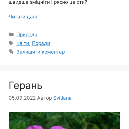
швидше зміцніти і рясно цвісти?
Читати далі
Категорії
Природа
Позначки
Квіти
,
Поради
Залишити коментар
Герань
05.09.2022
Автор
Svitlana