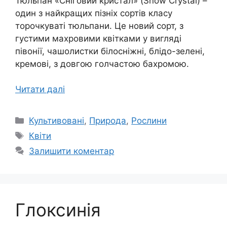
Тюльпан «Сніговий кристал» (Snow Crystal) –
один з найкращих пізніх сортів класу
торочкуваті тюльпани. Це новий сорт, з
густими махровими квітками у вигляді
півонії, чашолистки білосніжні, блідо-зелені,
кремові, з довгою голчастою бахромою.
Читати далі
Категорії
Культивовані
,
Природа
,
Рослини
Позначки
Квіти
Залишити коментар
Глоксинія