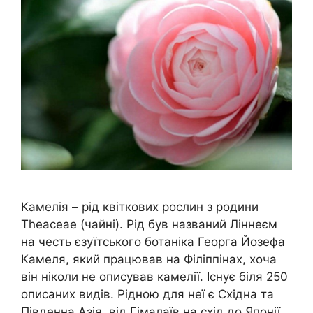
Камелія – рід квіткових рослин з родини
Theaceae (чайні). Рід був названий Ліннеєм
на честь єзуїтського ботаніка Георга Йозефа
Камеля, який працював на Філіппінах, хоча
він ніколи не описував камелії. Існує біля 250
описаних видів. Рідною для неї є Східна та
Південна Азія, від Гімалаїв на схід до Японії