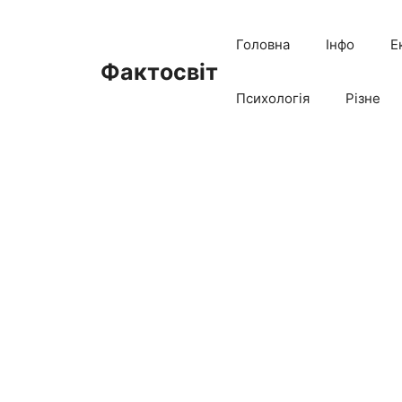
Перейти
до
Головна
Інфо
Е
вмісту
Фактосвіт
Психологія
Різне