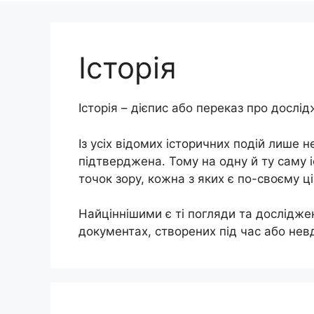
Історія
Історія – дієпис або переказ про дослі
Із усіх відомих історичних подій лише н
підтверджена. Тому на одну й ту саму і
точок зору, кожна з яких є по-своєму ц
Найціннішими є ті погляди та дослідже
документах, створених під час або невд