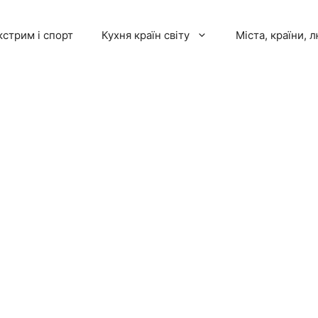
кстрим і спорт
Кухня країн світу
Міста, країни, 