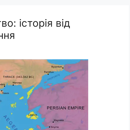
о: історія від
ння