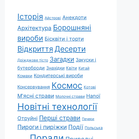
Історія
Анекдоти
Айстрові
Борошняні
Архітектура
вироби
Бісквіти і торти
Відкриття
Десерти
Загадки
Закуски і
Дріжджове тісто
бутерброди
Знахідки
Квіти
Китай
Кондитерські вироби
Комахи
Космос
Консервування
Котові
М'ясні страви
Напої
Молочні страви
Новітні технології
Перші страви
Отруйні
Печери
Пироги і пиріжки
Події
Польська
Поради