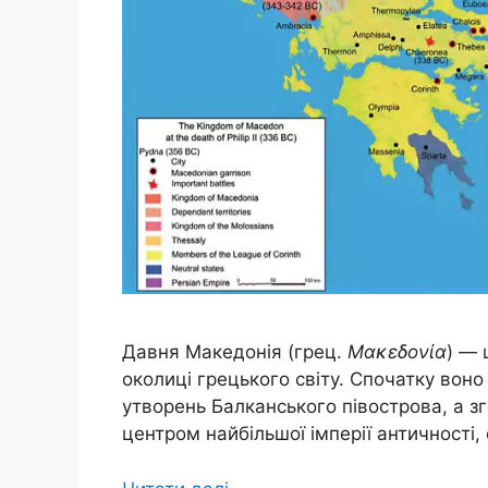
Давня Македонія (грец.
Μακεδονία
) — 
околиці грецького світу. Спочатку вон
утворень Балканського півострова, а 
центром найбільшої імперії античності