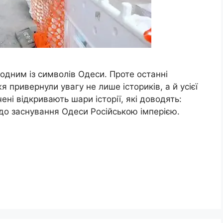
одним із символів Одеси. Проте останні
я привернули увагу не лише істориків, а й усієї
ні відкривають шари історії, які доводять:
 до заснування Одеси Російською імперією.