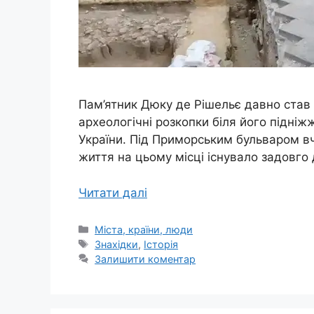
Пам’ятник Дюку де Рішельє давно став 
археологічні розкопки біля його підніжж
України. Під Приморським бульваром вче
життя на цьому місці існувало задовго
Читати далі
Категорії
Міста, країни, люди
Позначки
Знахідки
,
Історія
Залишити коментар