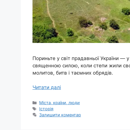
Пориньте у світ прадавньої України — у
священною силою, коли степи жили сво
молитов, битв і таємних обрядів.
Читати далі
Категорії
Міста, країни, люди
Позначки
Історія
Залишити коментар