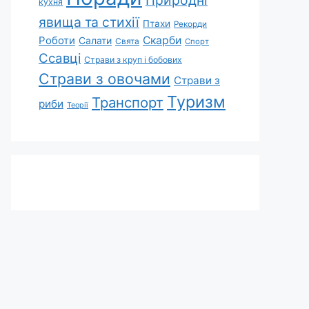
Природні
кухня
явища та стихії
Птахи
Рекорди
Роботи
Скарби
Салати
Свята
Спорт
Ссавці
Страви з круп і бобових
Страви з овочами
Страви з
Туризм
Транспорт
риби
Теорії