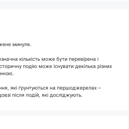
джене минуле.
езначна кількість може бути перевірена і
сторичну подію може існувати декілька різних
інною.
ння, які ґрунтуються на першоджерелах –
овзі після подій, які досліджують.