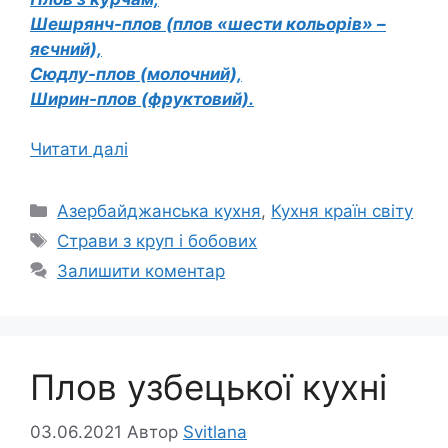
Шешрянч-плов (плов «шести кольорів» –
яєчний),
Сюдлу-плов (молочний),
Ширин-плов (фруктовий).
Читати далі
Категорії
Азербайджанська кухня
,
Кухня країн світу
Позначки
Страви з круп і бобових
Залишити коментар
Плов узбецької кухні
03.06.2021
Автор
Svitlana