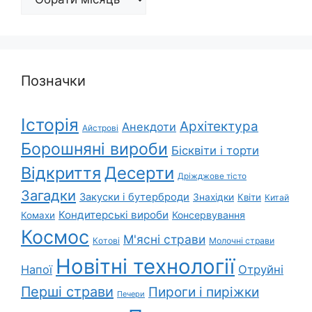
Позначки
Історія
Архітектура
Анекдоти
Айстрові
Борошняні вироби
Бісквіти і торти
Відкриття
Десерти
Дріжджове тісто
Загадки
Закуски і бутерброди
Знахідки
Квіти
Китай
Кондитерські вироби
Консервування
Комахи
Космос
М'ясні страви
Котові
Молочні страви
Новітні технології
Напої
Отруйні
Перші страви
Пироги і пиріжки
Печери