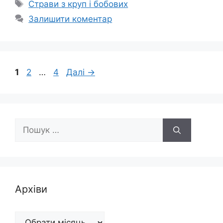
Позначки
Страви з круп і бобових
Залишити коментар
Сторінка
Сторінка
Сторінка
1
2
…
4
Далі
→
Пошук:
Архіви
Архіви