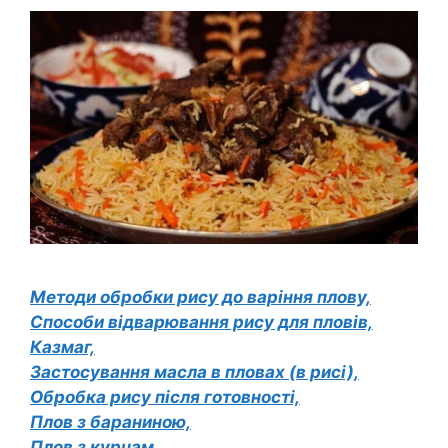
Методи обробки рису до варіння плову,
Способи відварювання рису для пловів,
Казмаг,
Застосування масла в пловах (в рисі),
Обробка рису після готовності,
Плов з бараниною,
Плов з курчам,