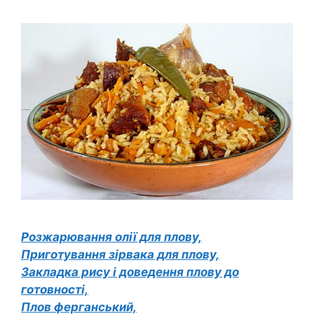
Розжарювання олії для плову,
Приготування зірвака для плову,
Закладка рису і доведення плову до
готовності,
Плов ферганський,