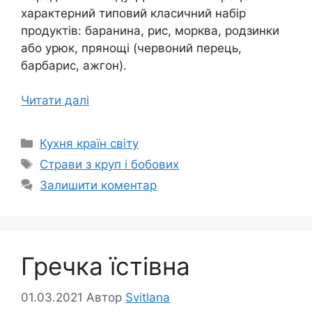
характерний типовий класичний набір
продуктів: баранина, рис, морква, родзинки
або урюк, прянощі (червоний перець,
барбарис, ажгон).
Читати далі
Категорії
Кухня країн світу
Позначки
Страви з круп і бобових
Залишити коментар
Гречка їстівна
01.03.2021
Автор
Svitlana