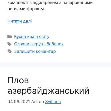
комплекті з піджареним з пасерованими
овочами фаршем.
Читати далі
Категорії
Кухня країн світу
Позначки
Страви з круп і бобових
Залишити коментар
Плов
азербайджанський
04.06.2021
Автор
Svitlana