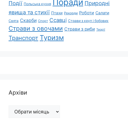
Поради
Природні
Події
Польська кухня
явища та стихії
Роботи
Салати
Птахи
Рекорди
Ссавці
Скарби
Свята
Страви з круп і бобових
Спорт
Страви з овочами
Страви з риби
Теорії
Туризм
Транспорт
Архіви
Архіви