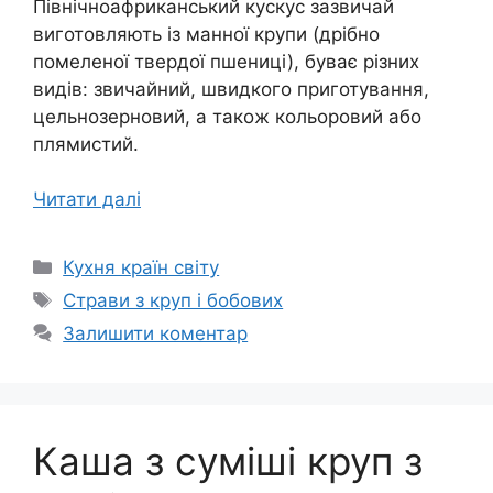
Північноафриканський кускус зазвичай
виготовляють із манної крупи (дрібно
помеленої твердої пшениці), буває різних
видів: звичайний, швидкого приготування,
цельнозерновий, а також кольоровий або
плямистий.
Читати далі
Категорії
Кухня країн світу
Позначки
Страви з круп і бобових
Залишити коментар
Каша з суміші круп з