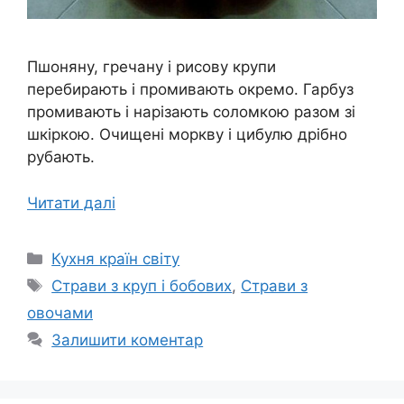
Пшоняну, гречану і рисову крупи
перебирають і промивають окремо. Гарбуз
промивають і нарізають соломкою разом зі
шкіркою. Очищені моркву і цибулю дрібно
рубають.
Читати далі
Категорії
Кухня країн світу
Позначки
Страви з круп і бобових
,
Страви з
овочами
Залишити коментар