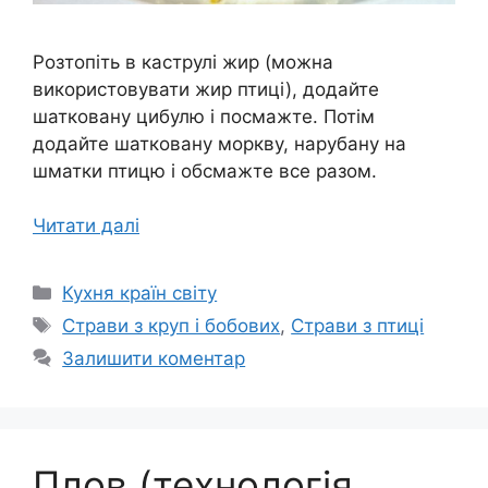
Розтопіть в каструлі жир (можна
використовувати жир птиці), додайте
шатковану цибулю і посмажте. Потім
додайте шатковану моркву, нарубану на
шматки птицю і обсмажте все разом.
Читати далі
Категорії
Кухня країн світу
Позначки
Страви з круп і бобових
,
Страви з птиці
Залишити коментар
Плов (технологія