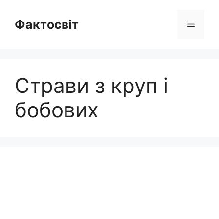
Перейти
до
Фактосвіт
Меню
вмісту
Страви з круп і
бобових