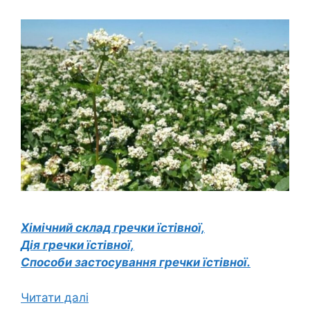
Хімічний склад гречки їстівної,
Дія гречки їстівної,
Способи застосування гречки їстівної.
Читати далі