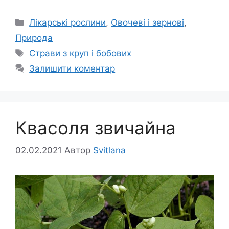
Категорії
Лікарські рослини
,
Овочеві і зернові
,
Природа
Позначки
Страви з круп і бобових
Залишити коментар
Квасоля звичайна
02.02.2021
Автор
Svitlana