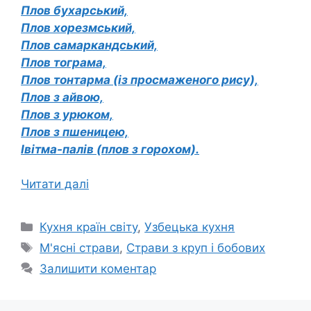
Плов бухарський,
Плов хорезмський,
Плов самаркандський,
Плов тограма,
Плов тонтарма (із просмаженого рису),
Плов з айвою,
Плов з урюком,
Плов з пшеницею,
Івітма-палів (плов з горохом).
Читати далі
Категорії
Кухня країн світу
,
Узбецька кухня
Позначки
М'ясні страви
,
Страви з круп і бобових
Залишити коментар