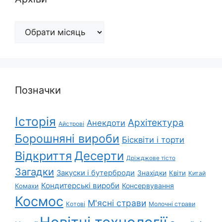
Архіви
Позначки
Історія
Архітектура
Анекдоти
Айстрові
Борошняні вироби
Бісквіти і торти
Відкриття
Десерти
Дріжджове тісто
Загадки
Закуски і бутерброди
Знахідки
Квіти
Китай
Кондитерські вироби
Консервування
Комахи
Космос
М'ясні страви
Котові
Молочні страви