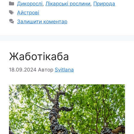
Категорії
Дикорослі
,
Лікарські рослини
,
Природа
Позначки
Айстрові
Залишити коментар
Жаботікаба
18.09.2024
Автор
Svitlana