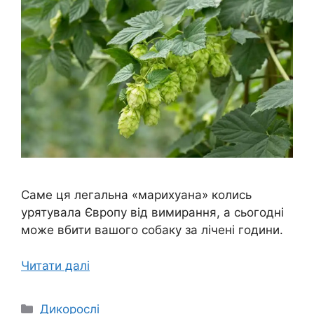
Саме ця легальна «марихуана» колись
урятувала Європу від вимирання, а сьогодні
може вбити вашого собаку за лічені години.
Читати далі
Категорії
Дикорослі