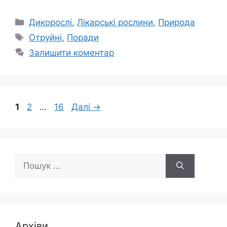
Категорії
Дикорослі
,
Лікарські рослини
,
Природа
Позначки
Отруйні
,
Поради
Залишити коментар
Сторінка
Сторінка
Сторінка
1
2
…
16
Далі
→
Пошук:
Архіви