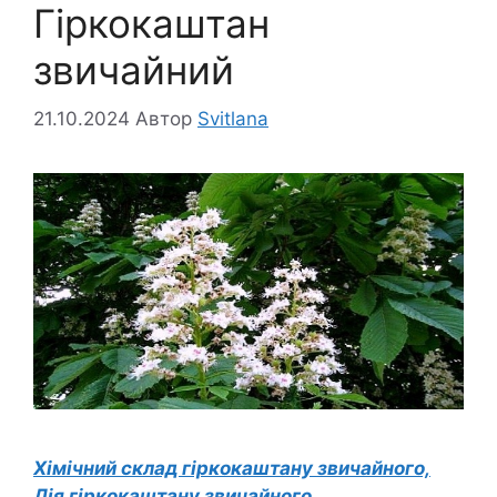
Гіркокаштан
звичайний
21.10.2024
Автор
Svitlana
Хімічний склад гіркокаштану звичайного,
Дія гіркокаштану звичайного,