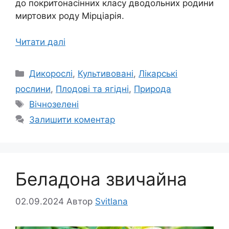
до покритонасінних класу дводольних родини
миртових роду Мірціарія.
Читати далі
Категорії
Дикорослі
,
Культивовані
,
Лікарські
рослини
,
Плодові та ягідні
,
Природа
Позначки
Вічнозелені
Залишити коментар
Беладона звичайна
02.09.2024
Автор
Svitlana