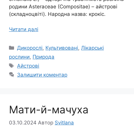
родини Asteraceae (Compositae) – айстрові
(складноцвіті). Народна назва: крокіс.
Читати далі
Категорії
Дикорослі
,
Культивовані
,
Лікарські
рослини
,
Природа
Позначки
Айстрові
Залишити коментар
Мати-й-мачуха
03.10.2024
Автор
Svitlana