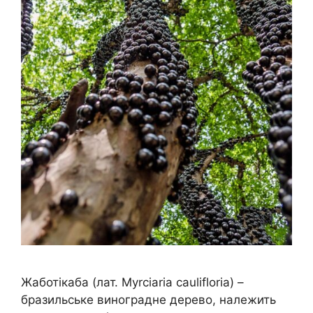
Жаботікаба (лат. Myrciaria caulifloria) –
бразильське виноградне дерево, належить