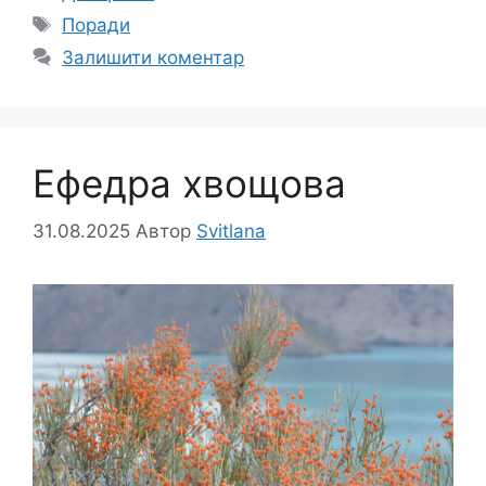
Позначки
Поради
Залишити коментар
Ефедра хвощова
31.08.2025
Автор
Svitlana