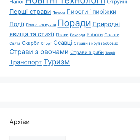
Новітні технології
Напої
Отруйні
Перші страви
Пироги і пиріжки
Печери
Поради
Природні
Події
Польська кухня
явища та стихії
Роботи
Салати
Птахи
Рекорди
Ссавці
Скарби
Свята
Страви з круп і бобових
Спорт
Страви з овочами
Страви з риби
Теорії
Туризм
Транспорт
Архіви
Архіви