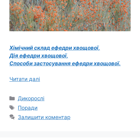
Хімічний склад ефедри хвощової,
Дія ефедри хвощової,
Способи застосування ефедри хвощової.
Читати далі
Категорії
Дикорослі
Позначки
Поради
Залишити коментар