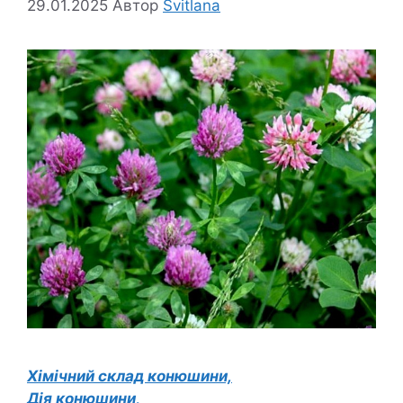
29.01.2025
Автор
Svitlana
Хімічний склад конюшини,
Дія конюшини,