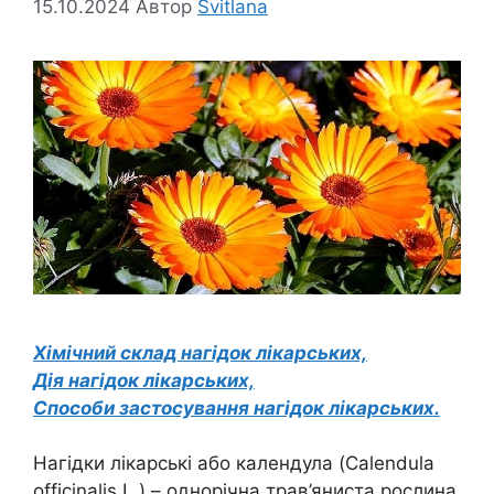
15.10.2024
Автор
Svitlana
Хімічний склад нагідок лікарських,
Дія нагідок лікарських,
Способи застосування нагідок лікарських.
Нагідки лікарські або календула (Calendula
officinalis L.) – однорічна трав’яниста рослина