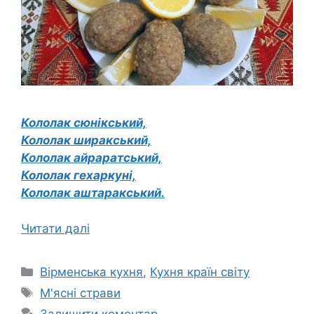
Кололак сюнікський,
Кололак ширакський,
Кололак айраратський,
Кололак гехаркуні,
Кололак аштаракський.
Читати далі
Категорії
Вірменська кухня
,
Кухня країн світу
Позначки
М'ясні страви
Залишити коментар