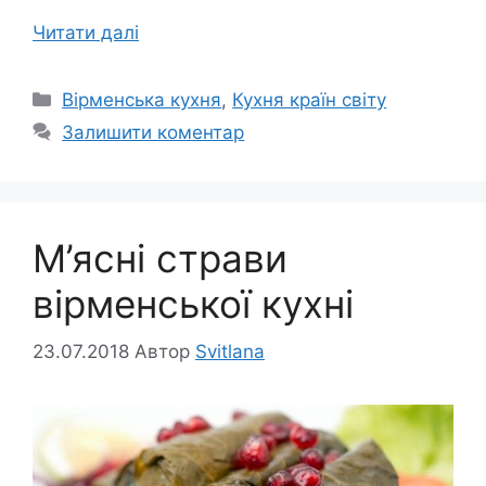
Читати далі
Категорії
Вірменська кухня
,
Кухня країн світу
Залишити коментар
М’ясні страви
вірменської кухні
23.07.2018
Автор
Svitlana