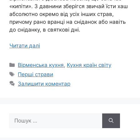
«кипіти». З давнини зберігся звичай їсти хаш
абсолютно окремо від усіх інших страв,
причому рано вранці на сніданок або навіть
до сніданку, в святкові дні.
Читати далі
Категорії
Вірменська кухня
,
Кухня країн світу
Позначки
Перші страви
Залишити коментар
Пошук: