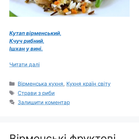
Кутап вірменський,
Кчуч рибний,
Ішхан у вині.
Читати далі
Категорії
Вірменська кухня
,
Кухня країн світу
Позначки
Страви з риби
Залишити коментар
Вірменські фруктові