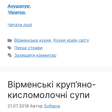
Анушапур,
Чірапур.
Читати далі
Категорії
Вірменська кухня
,
Кухня країн світу
Позначки
Перші страви
Залишити коментар
Вірменські круп’яно-
кисломолочні супи
21.07.2018
Автор
Svitlana