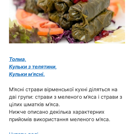
Толма,
Кульки з телятини,
Кульки м’ясні.
М’ясні страви вірменської кухні діляться на
дві групи: страви з меленого м’яса і страви з
цілих шматків м’яса.
Нижче описано декілька характерних
прийомів використання меленого м’яса.