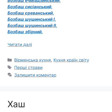
Бозбаш ечміадзинський,
Бозбаш сисіанський,
Бозбаш єреванський,
Бозбаш шушинський I,
Бозбаш шушинський II,
Бозбаш збірний.
Читати далі
Категорії
Вірменська кухня
,
Кухня країн світу
Позначки
Перші страви
Залишити коментар
Хаш