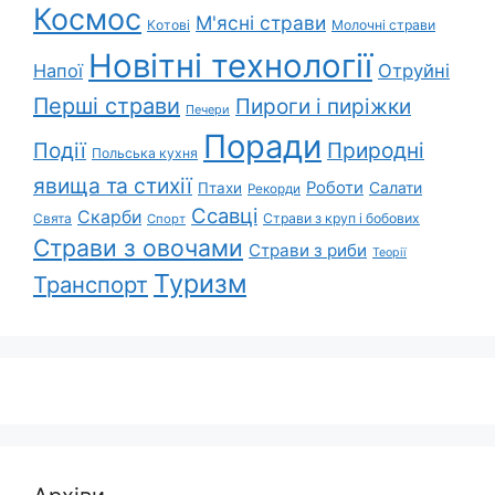
Космос
М'ясні страви
Котові
Молочні страви
Новітні технології
Напої
Отруйні
Перші страви
Пироги і пиріжки
Печери
Поради
Природні
Події
Польська кухня
явища та стихії
Роботи
Салати
Птахи
Рекорди
Ссавці
Скарби
Свята
Страви з круп і бобових
Спорт
Страви з овочами
Страви з риби
Теорії
Туризм
Транспорт