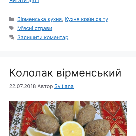
Читати далі
Категорії
Вірменська кухня
,
Кухня країн світу
Позначки
М'ясні страви
Залишити коментар
Кололак вірменський
22.07.2018
Автор
Svitlana