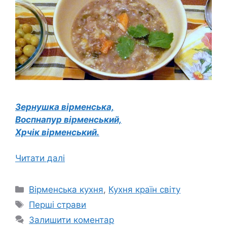
Зернушка вірменська,
Воспнапур вірменський,
Хрчік вірменський.
Читати далі
Категорії
Вірменська кухня
,
Кухня країн світу
Позначки
Перші страви
Залишити коментар