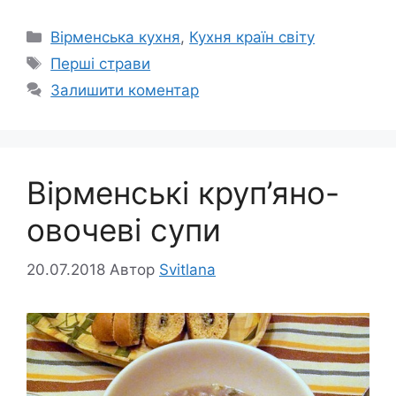
Категорії
Вірменська кухня
,
Кухня країн світу
Позначки
Перші страви
Залишити коментар
Вірменські круп’яно-
овочеві супи
20.07.2018
Автор
Svitlana