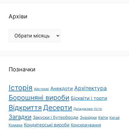
Архіви
Архіви
Позначки
Історія
Архітектура
Анекдоти
Айстрові
Борошняні вироби
Бісквіти і торти
Відкриття
Десерти
Дріжджове тісто
Загадки
Закуски і бутерброди
Знахідки
Квіти
Китай
Кондитерські вироби
Консервування
Комахи