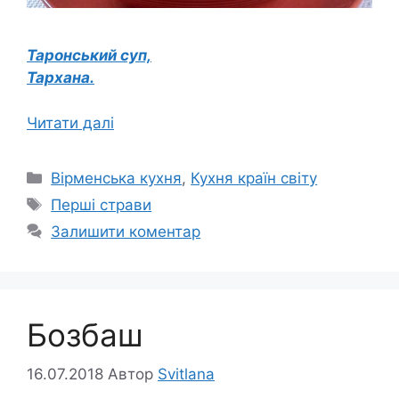
Таронський суп,
Тархана.
Читати далі
Категорії
Вірменська кухня
,
Кухня країн світу
Позначки
Перші страви
Залишити коментар
Бозбаш
16.07.2018
Автор
Svitlana