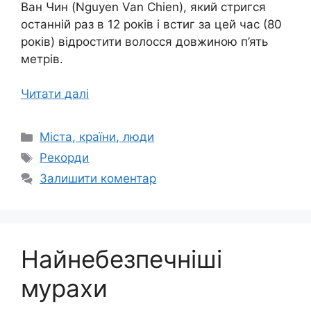
Ван Чин (Nguyen Van Chien), який стригся
останній раз в 12 років і встиг за цей час (80
років) відростити волосся довжиною п’ять
метрів.
Читати далі
Категорії
Міста, країни, люди
Позначки
Рекорди
Залишити коментар
Найнебезпечніші
мурахи