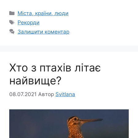
Категорії
Міста, країни, люди
Позначки
Рекорди
Залишити коментар
Хто з птахів літає
найвище?
08.07.2021
Автор
Svitlana