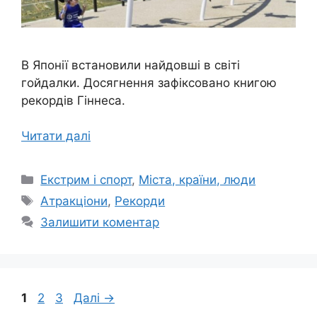
В Японії встановили найдовші в світі
гойдалки. Досягнення зафіксовано книгою
рекордів Гіннеса.
Читати далі
Категорії
Екстрим і спорт
,
Міста, країни, люди
Позначки
Атракціони
,
Рекорди
Залишити коментар
Сторінка
Сторінка
Сторінка
1
2
3
Далі
→