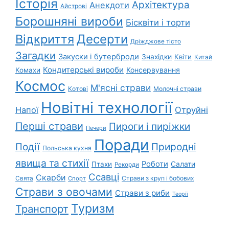
Історія
Архітектура
Анекдоти
Айстрові
Борошняні вироби
Бісквіти і торти
Відкриття
Десерти
Дріжджове тісто
Загадки
Закуски і бутерброди
Знахідки
Квіти
Китай
Кондитерські вироби
Консервування
Комахи
Космос
М'ясні страви
Котові
Молочні страви
Новітні технології
Напої
Отруйні
Перші страви
Пироги і пиріжки
Печери
Поради
Природні
Події
Польська кухня
явища та стихії
Роботи
Салати
Птахи
Рекорди
Ссавці
Скарби
Свята
Страви з круп і бобових
Спорт
Страви з овочами
Страви з риби
Теорії
Туризм
Транспорт