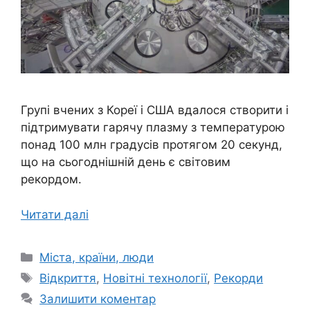
Групі вчених з Кореї і США вдалося створити і
підтримувати гарячу плазму з температурою
понад 100 млн градусів протягом 20 секунд,
що на сьогоднішній день є світовим
рекордом.
Читати далі
Категорії
Міста, країни, люди
Позначки
Відкриття
,
Новітні технології
,
Рекорди
Залишити коментар