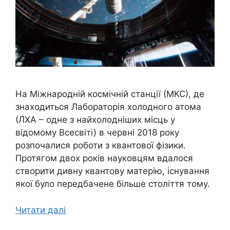
На Міжнародній космічній станції (МКС), де
знаходиться Лабораторія холодного атома
(ЛХА – одне з найхолодніших місць у
відомому Всесвіті) в червні 2018 року
розпочалися роботи з квантової фізики.
Протягом двох років науковцям вдалося
створити дивну квантову матерію, існування
якої було передбачене більше століття тому.
Читати далі