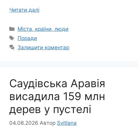
Читати далі
Категорії
Міста, країни, люди
Позначки
Поради
Залишити коментар
Саудівська Аравія
висадила 159 млн
дерев у пустелі
04.08.2026
Автор
Svitlana