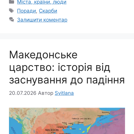
Категорії
Міста, країни, люди
Позначки
Поради
,
Скарби
Залишити коментар
Македонське
царство: історія від
заснування до падіння
20.07.2026
Автор
Svitlana