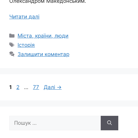
Олександром Македонським.
Читати далі
Категорії
Міста, країни, люди
Позначки
Історія
Залишити коментар
Сторінка
Сторінка
Сторінка
1
2
…
77
Далі
→
Пошук: