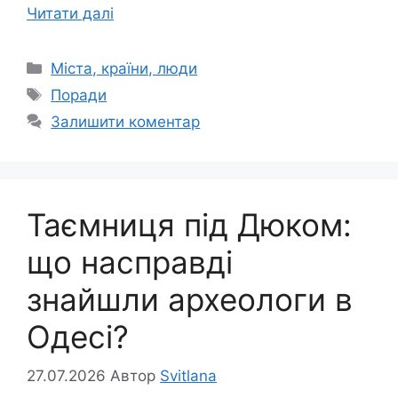
Читати далі
Категорії
Міста, країни, люди
Позначки
Поради
Залишити коментар
Таємниця під Дюком:
що насправді
знайшли археологи в
Одесі?
27.07.2026
Автор
Svitlana