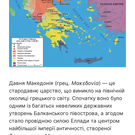
Давня Македонія (грец.
Μακεδονία
) — це
стародавнє царство, що виникло на північній
околиці грецького світу. Спочатку воно було
одним із багатьох невеликих державних
утворень Балканського півострова, а згодом
стало провідною силою Еллади та центром
найбільшої імперії античності, створеної