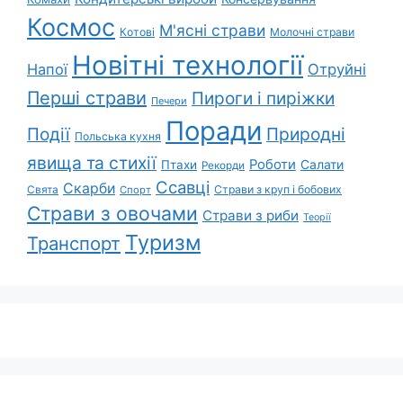
Космос
М'ясні страви
Котові
Молочні страви
Новітні технології
Напої
Отруйні
Перші страви
Пироги і пиріжки
Печери
Поради
Природні
Події
Польська кухня
явища та стихії
Роботи
Салати
Птахи
Рекорди
Ссавці
Скарби
Свята
Страви з круп і бобових
Спорт
Страви з овочами
Страви з риби
Теорії
Туризм
Транспорт