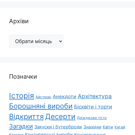
Архіви
Архіви
Позначки
Історія
Архітектура
Анекдоти
Айстрові
Борошняні вироби
Бісквіти і торти
Відкриття
Десерти
Дріжджове тісто
Загадки
Закуски і бутерброди
Знахідки
Квіти
Китай
Кондитерські вироби
Консервування
Комахи