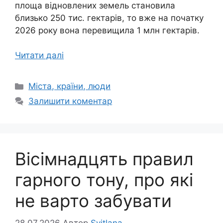
площа відновлених земель становила
близько 250 тис. гектарів, то вже на початку
2026 року вона перевищила 1 млн гектарів.
Читати далі
Категорії
Міста, країни, люди
Залишити коментар
Вісімнадцять правил
гарного тону, про які
не варто забувати
28.07.2026
Автор
Svitlana