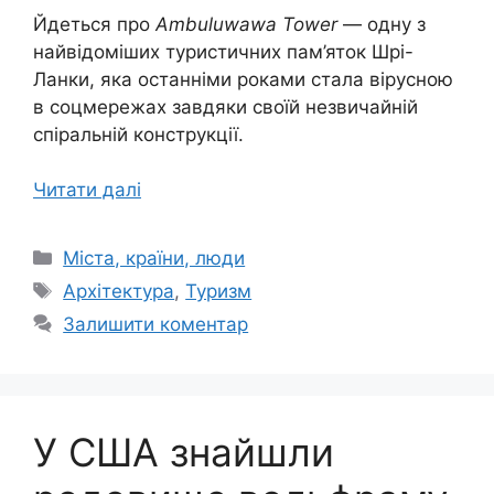
Йдеться про
Ambuluwawa Tower
— одну з
найвідоміших туристичних пам’яток Шрі-
Ланки, яка останніми роками стала вірусною
в соцмережах завдяки своїй незвичайній
спіральній конструкції.
Читати далі
Категорії
Міста, країни, люди
Позначки
Архітектура
,
Туризм
Залишити коментар
У США знайшли