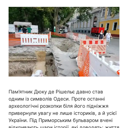
Пам’ятник Дюку де Рішельє давно став
одним із символів Одеси. Проте останні
археологічні розкопки біля його підніжжя
привернули увагу не лише істориків, а й усієї
України. Під Приморським бульваром вчені
відкривають шари історії, які доводять: життя