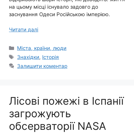
на цьому місці існувало задовго до
заснування Одеси Російською імперією.
Читати далі
Категорії
Міста, країни, люди
Позначки
Знахідки
,
Історія
Залишити коментар
Лісові пожежі в Іспанії
загрожують
обсерваторії NASA