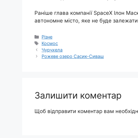
Раніше глава компанії SpaceX Ілон Мас
автономне місто, яке не буде залежати 
Категорії
Різне
Позначки
Космос
Чурчхела
Рожеве озеро Сасик-Сиваш
Залишити коментар
Щоб відправити коментар вам необхід