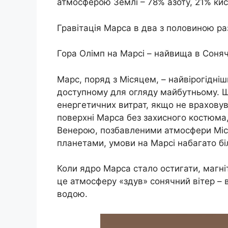
атмосферою Землі – 78% азоту, 21% кисн
Гравітація Марса в два з половиною раз
Гора Олімп на Марсі – найвища в Сонячні
Марс, поряд з Місяцем, – найвірогідні
доступному для огляду майбутньому. 
енергетичних витрат, якщо не врахову
поверхні Марса без захисного костюма,
Венерою, позбавленими атмосфери Міся
планетами, умови на Марсі набагато бі
Коли ядро ​​Марса стало остигати, магні
це атмосферу «здув» сонячний вітер – 
водою.