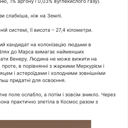
ю, 1% аргону і 0,03% вуглекислого газу).
и слабкіша, ніж на Землі.
й системі, її висота – 27,4 кілометри.
ший кандидат на колонізацію людьми в
Шлях до Марса вимагає найменших
вати Венеру. Людина не може вижити на
 проте, в порівнянні з жаркими Меркурієм і
цем і астероїдами і холодними зовнішніми
льш придатні для освоєння.
тне поле ослабло, а потім і зовсім зникло. Через
вона практично злетіла в Космос разом з