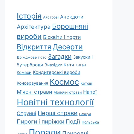
Історія
Анекдоти
Айстрові
Борошняні
Архітектура
вироби
Бісквіти і торти
Відкриття
Десерти
Загадки
Закуски і
Дріжджове тісто
бутерброди
Знахідки
Квіти
Китай
Кондитерські вироби
Комахи
Космос
Консервування
Котові
М'ясні страви
Напої
Молочні страви
Новітні технології
Перші страви
Отруйні
Печери
Пироги і пиріжки
Події
Польська
Поради
Природні