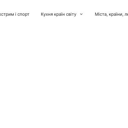
кстрим і спорт
Кухня країн світу
Міста, країни, 