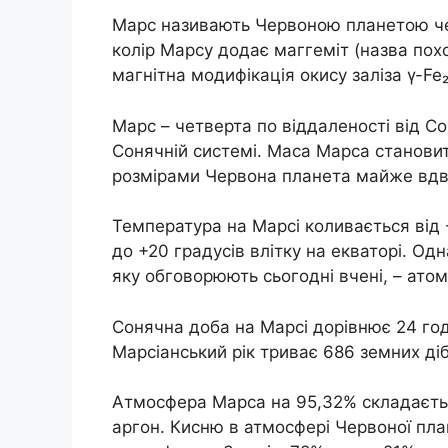
Марс називають Червоною планетою чер
колір Марсу додає маггеміт (назва похо
магнітна модифікація окису заліза γ-Fe
Марс – четверта по віддаленості від С
Сонячній системі. Маса Марса становит
розмірами Червона планета майже вдв
Температура на Марсі коливається від 
до +20 градусів влітку на екваторі. Од
яку обговорюють сьогодні вчені, – ат
Сонячна доба на Марсі дорівнює 24 го
Марсіанський рік триває 686 земних діб
Атмосфера Марса на 95,32% складається
аргон. Кисню в атмосфері Червоної пла