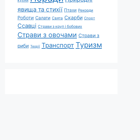
кухня
явища та стихії
Птахи
Рекорди
Скарби
Роботи
Салати
Свята
Спорт
Ссавці
Страви з круп і бобових
Страви з овочами
Страви з
Туризм
Транспорт
риби
Теорії