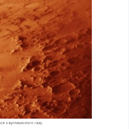
я з вуглекислого газу.