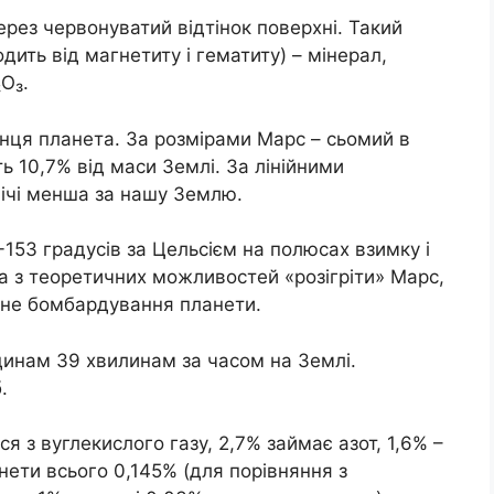
ез червонуватий відтінок поверхні. Такий
дить від магнетиту і гематиту) – мінерал,
₂O₃.
онця планета. За розмірами Марс – сьомий в
ь 10,7% від маси Землі. За лінійними
ічі менша за нашу Землю.
-153 градусів за Цельсієм на полюсах взимку і
на з теоретичних можливостей «розігріти» Марс,
омне бомбардування планети.
динам 39 хвилинам за часом на Землі.
.
 з вуглекислого газу, 2,7% займає азот, 1,6% –
нети всього 0,145% (для порівняння з