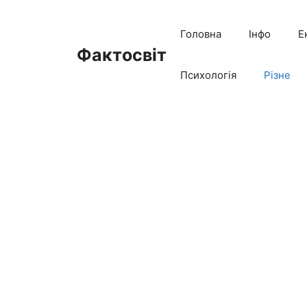
Перейти
до
Головна
Інфо
Е
вмісту
Фактосвіт
Психологія
Різне