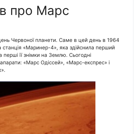
ів про Марс
 день Червоної планети. Саме в цей день в 1964
а станція «Маринер-4», яка здійснила перший
 перші її знімки на Землю. Сьогодні
парати: «Марс Одіссей», «Марс-експрес» і
».