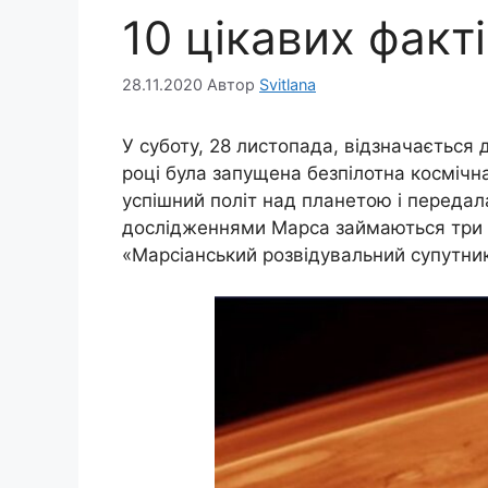
10 цікавих факт
28.11.2020
Автор
Svitlana
У суботу, 28 листопада, відзначається
році була запущена безпілотна космічн
успішний політ над планетою і передала
дослідженнями Марса займаються три а
«Марсіанський розвідувальний супутник