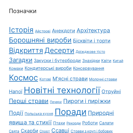
Позначки
Історія
Архітектура
Анекдоти
Айстрові
Борошняні вироби
Бісквіти і торти
Відкриття
Десерти
Дріжджове тісто
Загадки
Закуски і бутерброди
Знахідки
Квіти
Китай
Кондитерські вироби
Консервування
Комахи
Космос
М'ясні страви
Котові
Молочні страви
Новітні технології
Напої
Отруйні
Перші страви
Пироги і пиріжки
Печери
Поради
Природні
Події
Польська кухня
явища та стихії
Роботи
Салати
Птахи
Рекорди
Ссавці
Скарби
Свята
Страви з круп і бобових
Спорт