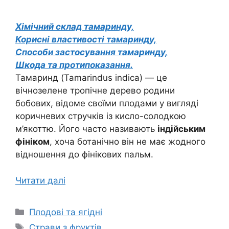
Хімічний склад тамаринду,
Корисні властивості тамаринду,
Способи застосування тамаринду,
Шкода та протипоказання.
Тамаринд (Tamarindus indica) — це
вічнозелене тропічне дерево родини
бобових, відоме своїми плодами у вигляді
коричневих стручків із кисло-солодкою
м’якоттю. Його часто називають
індійським
фініком
, хоча ботанічно він не має жодного
відношення до фінікових пальм.
Читати далі
Категорії
Плодові та ягідні
Позначки
Страви з фруктів