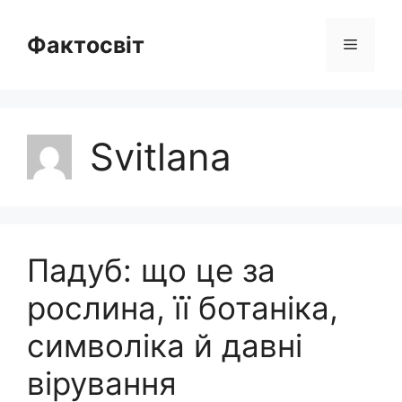
Перейти
до
Фактосвіт
Меню
вмісту
Svitlana
Падуб: що це за
рослина, її ботаніка,
символіка й давні
вірування