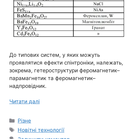
До типових систем, у яких можуть
проявлятися ефекти спінтроніки, належать,
зокрема, гетероструктури феромагнетик–
парамагнетик та феромагнетик–
надпровідник.
Читати далі
Категорії
Різне
Позначки
Новітні технології