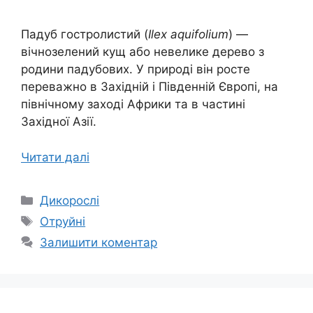
Падуб гостролистий (
Ilex aquifolium
) —
вічнозелений кущ або невелике дерево з
родини падубових. У природі він росте
переважно в Західній і Південній Європі, на
північному заході Африки та в частині
Західної Азії.
Читати далі
Категорії
Дикорослі
Позначки
Отруйні
Залишити коментар