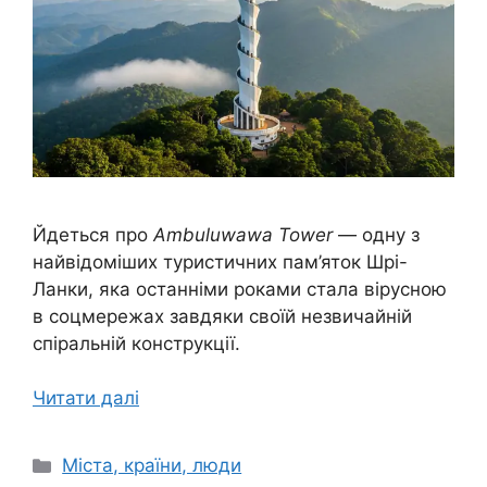
Йдеться про
Ambuluwawa Tower
— одну з
найвідоміших туристичних пам’яток Шрі-
Ланки, яка останніми роками стала вірусною
в соцмережах завдяки своїй незвичайній
спіральній конструкції.
Читати далі
Категорії
Міста, країни, люди