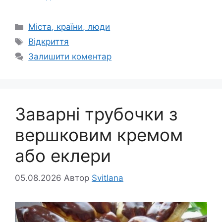
Категорії
Міста, країни, люди
Позначки
Відкриття
Залишити коментар
Заварні трубочки з
вершковим кремом
або еклери
05.08.2026
Автор
Svitlana