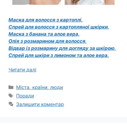
Маска для волосся з картоплі,
Спрей для волосся з картопляної шкірки,
Маска з банана та алое вера,
Олія з розмарином для волосся,
Відвар із розмарину для догляду за шкірою,
Спрей для шкіри з лимоном та алое вера.
Читати далі
Категорії
Міста, країни, люди
Позначки
Поради
Залишити коментар