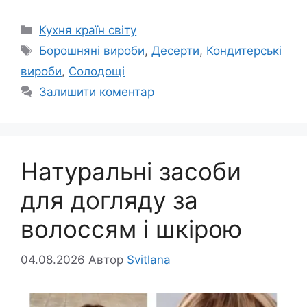
Категорії
Кухня країн світу
Позначки
Борошняні вироби
,
Десерти
,
Кондитерські
вироби
,
Солодощі
Залишити коментар
Натуральні засоби
для догляду за
волоссям і шкірою
04.08.2026
Автор
Svitlana