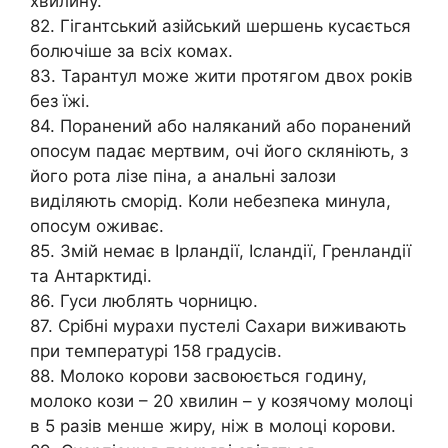
хвилину.
82. Гігантський азійський шершень кусається
болючіше за всіх комах.
83. Тарантул може жити протягом двох років
без їжі.
84. Поранений або наляканий або поранений
опосум падає мертвим, очі його скляніють, з
його рота лізе піна, а анальні залози
виділяють сморід. Коли небезпека минула,
опосум оживає.
85. Змій немає в Ірландії, Ісландії, Гренландії
та Антарктиді.
86. Гуси люблять чорницю.
87. Срібні мурахи пустелі Сахари виживають
при температурі 158 градусів.
88. Молоко корови засвоюється годину,
молоко кози – 20 хвилин – у козячому молоці
в 5 разів менше жиру, ніж в молоці корови.