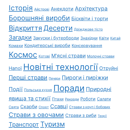
Історія
Архітектура
Анекдоти
Айстрові
Борошняні вироби
Бісквіти і торти
Відкриття
Десерти
Дріжджове тісто
Загадки
Закуски і бутерброди
Знахідки
Квіти
Китай
Кондитерські вироби
Консервування
Комахи
Космос
М'ясні страви
Котові
Молочні страви
Новітні технології
Напої
Отруйні
Перші страви
Пироги і пиріжки
Печери
Поради
Природні
Події
Польська кухня
явища та стихії
Роботи
Салати
Птахи
Рекорди
Ссавці
Скарби
Свята
Страви з круп і бобових
Спорт
Страви з овочами
Страви з риби
Теорії
Туризм
Транспорт