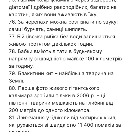
діатомеї і дрібних ракоподібних, багатих на
каротин, яких вони вживають в їжу.
76. За черепахи можна розпізнати по звуку:
самці бурчать, самиці шиплять.
77. Бійцівська рибка без води залишається
живою протягом декількох годин.
78. Бабки вміють літати в будь-якому
напрямку зі швидкістю майже 100 кілометрів
за годину.
79. Блакитний кит – найбільша тварина на
Землі.
80. Перше фото живого гігантського
кальмара зробили тільки в 2006 р. – ці
півтонні тварини мешкають на глибині від
200 метрів до одного кілометра.
81. Дзижчання у бджоли від чотирьох крил,
які рухаються зі швидкістю 11 400 помахів за