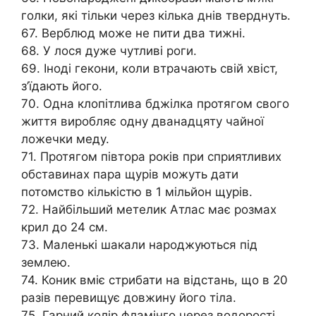
голки, які тільки через кілька днів тверднуть.
67. Верблюд може не пити два тижні.
68. У лося дуже чутливі роги.
69. Іноді гекони, коли втрачають свій хвіст,
з’їдають його.
70. Одна клопітлива бджілка протягом свого
життя виробляє одну дванадцяту чайної
ложечки меду.
71. Протягом півтора років при сприятливих
обставинах пара щурів можуть дати
потомство кількістю в 1 мільйон щурів.
72. Найбільший метелик Атлас має розмах
крил до 24 см.
73. Маленькі шакали народжуються під
землею.
74. Коник вміє стрибати на відстань, що в 20
разів перевищує довжину його тіла.
75. Гарний колір фламінго через водорості,