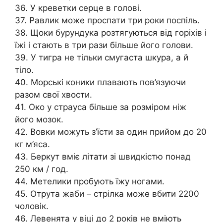
36. У креветки серце в голові.
37. Равлик може проспати три роки поспіль.
38. Щоки бурундука розтягуються від горіхів і
їжі і стають в три рази більше його голови.
39. У тигра не тільки смугаста шкура, а й
тіло.
40. Морські коники плавають пов’язуючи
разом свої хвости.
41. Око у страуса більше за розміром ніж
його мозок.
42. Вовки можуть з’їсти за один прийом до 20
кг м’яса.
43. Беркут вміє літати зі швидкістю понад
250 км / год.
44. Метелики пробують їжу ногами.
45. Отрута жаби – стрілка може вбити 2200
чоловік.
46. Левенята у віці до 2 років не вміють