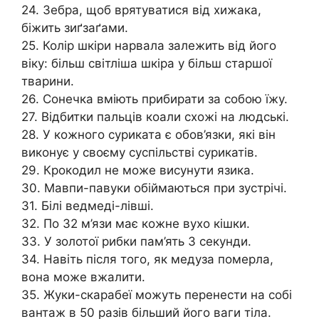
24. Зебра, щоб врятуватися від хижака,
біжить зиґзаґами.
25. Колір шкіри нарвала залежить від його
віку: більш світліша шкіра у більш старшої
тварини.
26. Сонечка вміють прибирати за собою їжу.
27. Відбитки пальців коали схожі на людські.
28. У кожного суриката є обов’язки, які він
виконує у своєму суспільстві сурикатів.
29. Крокодил не може висунути язика.
30. Мавпи-павуки обіймаються при зустрічі.
31. Білі ведмеді-лівші.
32. По 32 м’язи має кожне вухо кішки.
33. У золотої рибки пам’ять 3 секунди.
34. Навіть після того, як медуза померла,
вона може вжалити.
35. Жуки-скарабеї можуть перенести на собі
вантаж в 50 разів більший його ваги тіла.