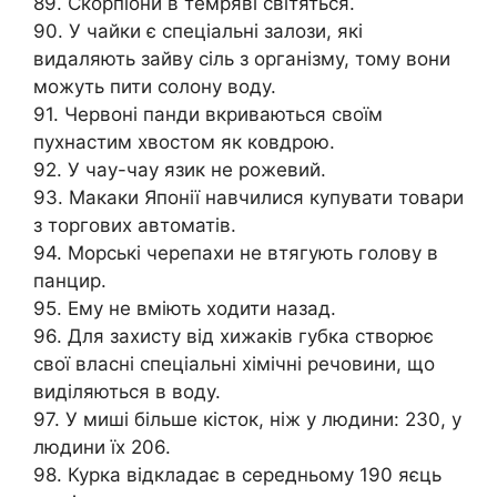
89. Скорпіони в темряві світяться.
90. У чайки є спеціальні залози, які
видаляють зайву сіль з організму, тому вони
можуть пити солону воду.
91. Червоні панди вкриваються своїм
пухнастим хвостом як ковдрою.
92. У чау-чау язик не рожевий.
93. Макаки Японії навчилися купувати товари
з торгових автоматів.
94. Морські черепахи не втягують голову в
панцир.
95. Ему не вміють ходити назад.
96. Для захисту від хижаків губка створює
свої власні спеціальні хімічні речовини, що
виділяються в воду.
97. У миші більше кісток, ніж у людини: 230, у
людини їх 206.
98. Курка відкладає в середньому 190 яєць