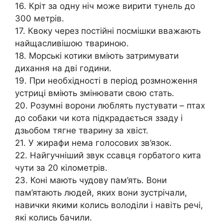
16. Кріт за одну ніч може вирити тунель до
300 метрів.
17. Квоку через постійні посмішки вважають
найщасливішою твариною.
18. Морські котики вміють затримувати
дихання на дві години.
19. При необхідності в період розмноження
устриці вміють змінювати свою стать.
20. Розумні ворони люблять пустувати – птах
до собаки чи кота підкрадається ззаду і
дзьобом тягне тварину за хвіст.
21. У жирафи нема голосових зв’язок.
22. Найгучніший звук ссавця горбатого кита
чути за 20 кілометрів.
23. Коні мають чудову пам’ять. Вони
пам’ятають людей, яких вони зустрічали,
навички якими колись володіли і навіть речі,
які колись бачили.