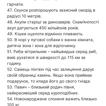
гарчати.
47. Скунси розпорошують захисний сморід в
радіусі 10 метрів.
48. Акули старіші за динозаврів. Скам’янілості
акул датуються 450 мільйонів років.
49. Кішки оцелоти відмінно плавають.
50. В норі у лугової собаки є ванна кімната,
дитяча зона і зона для відпочинку.
51. Риба-вітрильник – найшвидша серед риб,
вміє рухатися зі швидкості до 115 км за
годину.
52. Самець пінгвін під час залицяння дарує
своїй обраниці камінь. Якщо вона приймає
подарунок, то кладе його до свого гнізда.
53. Павич – близький родич півня,
найкрасивіший серед куроподібних.
54. Новонароджене слоненя важить близько
100 кг.