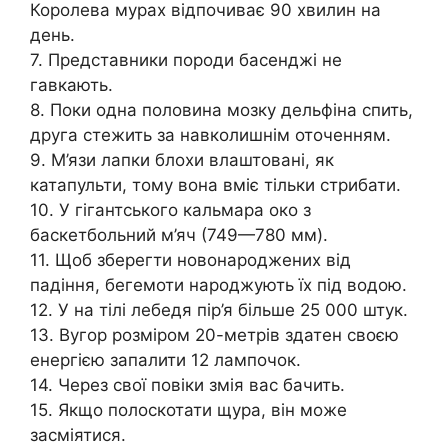
Королева мурах відпочиває 90 хвилин на
день.
7. Представники породи басенджі не
гавкають.
8. Поки одна половина мозку дельфіна спить,
друга стежить за навколишнім оточенням.
9. М’язи лапки блохи влаштовані, як
катапульти, тому вона вміє тільки стрибати.
10. У гігантського кальмара око з
баскетбольний м’яч (749—780 мм).
11. Щоб зберегти новонароджених від
падіння, бегемоти народжують їх під водою.
12. У на тілі лебедя пір’я більше 25 000 штук.
13. Вугор розміром 20-метрів здатен своєю
енергією запалити 12 лампочок.
14. Через свої повіки змія вас бачить.
15. Якщо полоскотати щура, він може
засміятися.