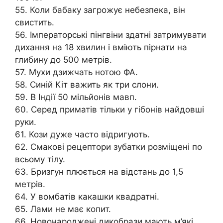
55. Коли бабаку загрожує небезпека, він
свистить.
56. Імператорські пінгвіни здатні затримувати
дихання на 18 хвилин і вміють пірнати на
глибину до 500 метрів.
57. Мухи дзижчать нотою ФА.
58. Синій Кіт важить як три слони.
59. В Індії 50 мільйонів мавп.
60. Серед приматів тільки у гібонів найдовші
руки.
61. Кози дуже часто відригують.
62. Смакові рецептори зубатки розміщені по
всьому тілу.
63. Бризгун плюється на відстань до 1,5
метрів.
64. У вомбатів какашки квадратні.
65. Лами не має копит.
66. Новонароджені дикобрази мають м’які