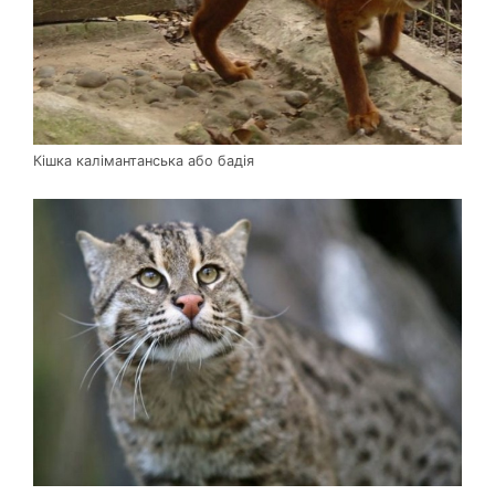
Кішка калімантанська або бадія