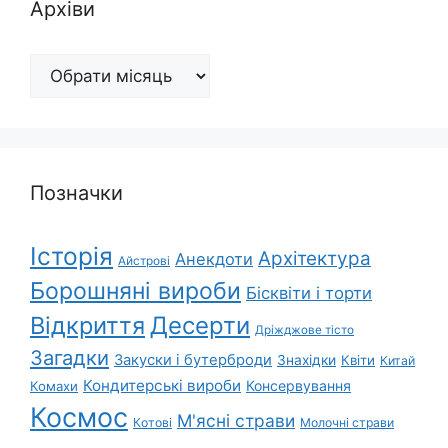
Архіви
Архіви
Позначки
Історія
Архітектура
Анекдоти
Айстрові
Борошняні вироби
Бісквіти і торти
Відкриття
Десерти
Дріжджове тісто
Загадки
Закуски і бутерброди
Знахідки
Квіти
Китай
Кондитерські вироби
Консервування
Комахи
Космос
М'ясні страви
Котові
Молочні страви