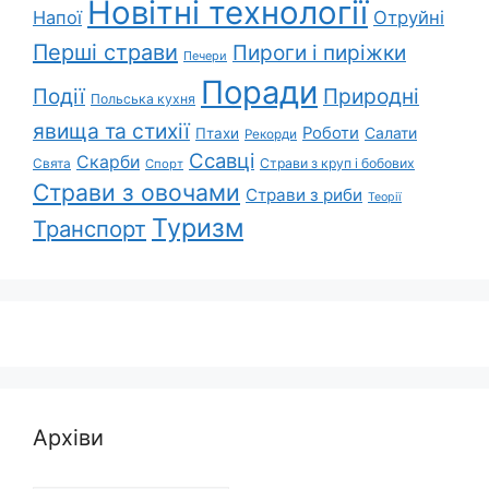
Новітні технології
Напої
Отруйні
Перші страви
Пироги і пиріжки
Печери
Поради
Природні
Події
Польська кухня
явища та стихії
Роботи
Салати
Птахи
Рекорди
Ссавці
Скарби
Свята
Страви з круп і бобових
Спорт
Страви з овочами
Страви з риби
Теорії
Туризм
Транспорт
Архіви