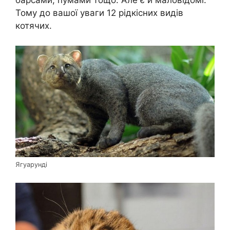
барсами, пумами тощо. Але є й маловідомі.
Тому до вашої уваги 12 рідкісних видів
котячих.
Ягуарунді