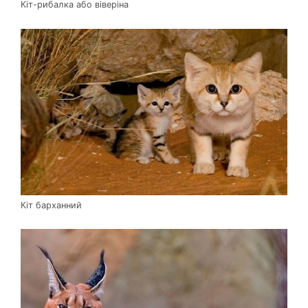
Кіт-рибалка або віверіна
Кіт барханний