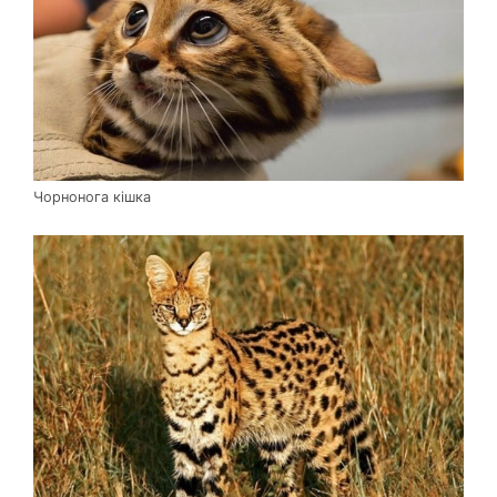
Чорнонога кішка