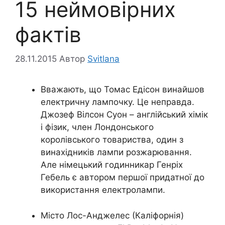
15 неймовірних
фактів
28.11.2015
Автор
Svitlana
Вважають, що Томас Едісон винайшов
електричну лампочку. Це неправда.
Джозеф Вілсон Суон – англійський хімік
і фізик, член Лондонського
королівського товариства, один з
винахідників лампи розжарювання.
Але німецький годинникар Генріх
Гебель є автором першої придатної до
використання електролампи.
Місто Лос-Анджелес (Каліфорнія)