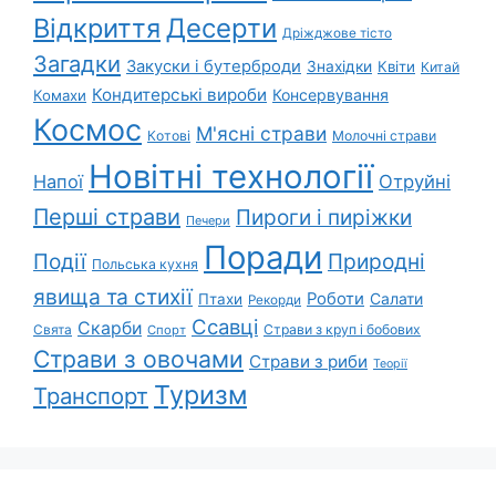
Відкриття
Десерти
Дріжджове тісто
Загадки
Закуски і бутерброди
Знахідки
Квіти
Китай
Кондитерські вироби
Консервування
Комахи
Космос
М'ясні страви
Котові
Молочні страви
Новітні технології
Напої
Отруйні
Перші страви
Пироги і пиріжки
Печери
Поради
Природні
Події
Польська кухня
явища та стихії
Роботи
Салати
Птахи
Рекорди
Ссавці
Скарби
Свята
Страви з круп і бобових
Спорт
Страви з овочами
Страви з риби
Теорії
Туризм
Транспорт