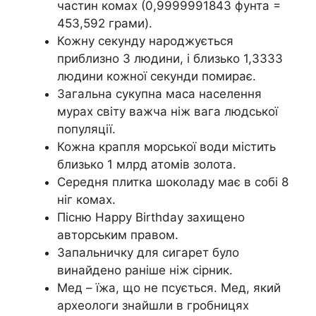
частин комах (0,9999991843 фунта =
453,592 грами).
Кожну секунду народжується
приблизно 3 людини, і близько 1,3333
людини кожної секунди помирає.
Загальна сукупна маса населення
мурах світу важча ніж вага людської
популяції.
Кожна крапля морської води містить
близько 1 млрд атомів золота.
Середня плитка шоколаду має в собі 8
ніг комах.
Пісню Happy Birthday захищено
авторським правом.
Запальничку для сигарет було
винайдено раніше ніж сірник.
Мед – їжа, що не псується. Мед, який
археологи знайшли в гробницях