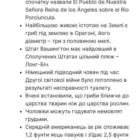
спочатку назвали El Pueblo de Nuestra
Señora Reina de los Ángeles sobre el Rio
Porciuncula.
Найбільшою живою істотою на Землі є
гриб під землею в Орегоні, його
діаметр – три з половиною милі.
Штат Вашингтон має найдовший в
Сполучених Штатах цільний пляж –
Лонг-Біч.
Німецький підводний човен під час
Другої світової війни було потоплено в
результаті несправності туалету.
Вчені встановили, що гриби ближче до
царства тварин ніж до царства рослин.
Чоловіки можуть годувати немовлят
грудьми.
Середній американець за рік споживає
1,2 фунти яєць павуків і з’їдає 2,5 фунти