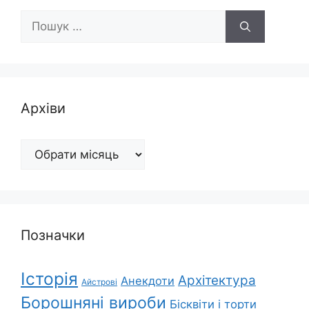
Пошук:
Архіви
Архіви
Позначки
Історія
Архітектура
Анекдоти
Айстрові
Борошняні вироби
Бісквіти і торти