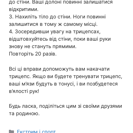
до стіни. Ваші долоні повинні залишатися
відкритими.
3. Нахиліть тіло до стіни. Ноги повинні
залишитися в тому ж самому місці.
4. Зосередивши увагу на трицепсах,
відштовхуйтесь від стіни, поки ваші руки
знову не стануть прямими.
Повторіть 20 разів.
Всі ці вправи допоможуть вам накачати
трицепс. Якщо ви будете тренувати трицепс,
ваші м’язи будуть в тонусі, і ви позбудетеся
в’ялості рук!
Будь ласка, поділіться цим зі своїми друзями
та родиною.
Категорії
Екстрим і спорт