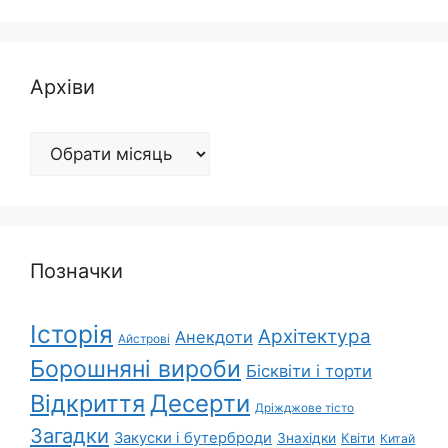
Архіви
Архіви
Позначки
Історія
Архітектура
Анекдоти
Айстрові
Борошняні вироби
Бісквіти і торти
Відкриття
Десерти
Дріжджове тісто
Загадки
Закуски і бутерброди
Знахідки
Квіти
Китай