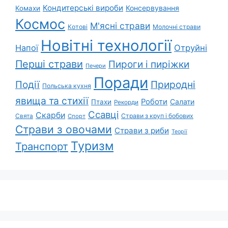
Кондитерські вироби
Консервування
Комахи
Космос
М'ясні страви
Котові
Молочні страви
Новітні технології
Напої
Отруйні
Перші страви
Пироги і пиріжки
Печери
Поради
Природні
Події
Польська кухня
явища та стихії
Роботи
Салати
Птахи
Рекорди
Ссавці
Скарби
Свята
Страви з круп і бобових
Спорт
Страви з овочами
Страви з риби
Теорії
Туризм
Транспорт