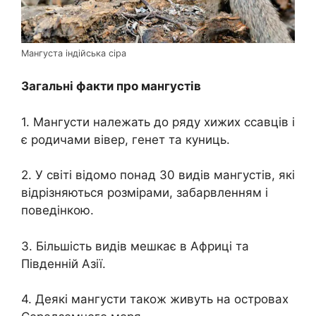
Мангуста індійська сіра
Загальні факти про мангустів
1. Мангусти належать до ряду хижих ссавців і
є родичами вівер, генет та куниць.
2. У світі відомо понад 30 видів мангустів, які
відрізняються розмірами, забарвленням і
поведінкою.
3. Більшість видів мешкає в Африці та
Південній Азії.
4. Деякі мангусти також живуть на островах