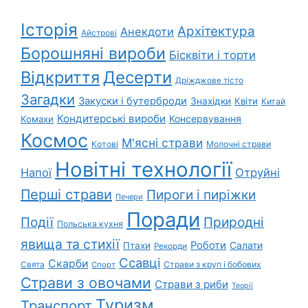
Історія
Архітектура
Анекдоти
Айстрові
Борошняні вироби
Бісквіти і торти
Відкриття
Десерти
Дріжджове тісто
Загадки
Закуски і бутерброди
Знахідки
Квіти
Китай
Кондитерські вироби
Консервування
Комахи
Космос
М'ясні страви
Котові
Молочні страви
Новітні технології
Напої
Отруйні
Перші страви
Пироги і пиріжки
Печери
Поради
Природні
Події
Польська кухня
явища та стихії
Роботи
Салати
Птахи
Рекорди
Ссавці
Скарби
Свята
Страви з круп і бобових
Спорт
Страви з овочами
Страви з риби
Теорії
Туризм
Транспорт