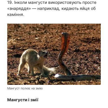
19. Інколи мангусти використовують просте
«знаряддя» — наприклад, кидають яйця об
каміння.
Мангуст полює на змію
Мангусти і змії