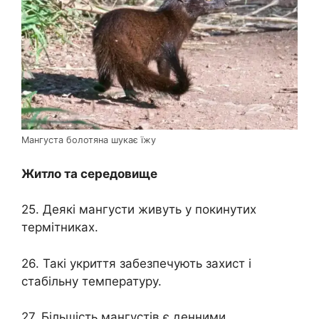
Мангуста болотяна шукає їжу
Житло та середовище
25. Деякі мангусти живуть у покинутих
термітниках.
26. Такі укриття забезпечують захист і
стабільну температуру.
27. Більшість мангустів є денними