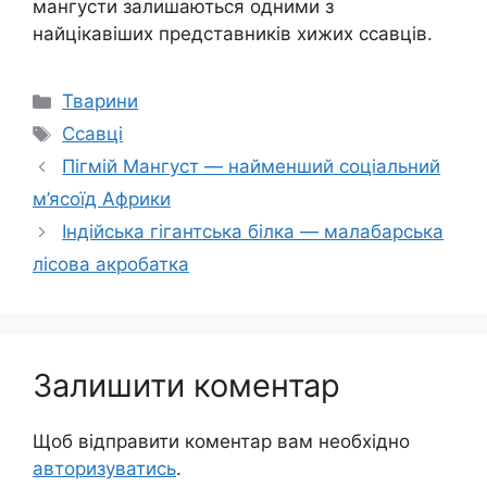
мангусти залишаються одними з
найцікавіших представників хижих ссавців.
Категорії
Тварини
Позначки
Ссавці
Пігмій Мангуст — найменший соціальний
м’ясоїд Африки
Індійська гігантська білка — малабарська
лісова акробатка
Залишити коментар
Щоб відправити коментар вам необхідно
авторизуватись
.