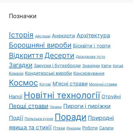
Позначки
Історія
Архітектура
Анекдоти
Айстрові
Борошняні вироби
Бісквіти і торти
Відкриття
Десерти
Дріжджове тісто
Загадки
Закуски і бутерброди
Знахідки
Квіти
Китай
Кондитерські вироби
Консервування
Комахи
Космос
М'ясні страви
Котові
Молочні страви
Новітні технології
Напої
Отруйні
Перші страви
Пироги і пиріжки
Печери
Поради
Природні
Події
Польська кухня
явища та стихії
Роботи
Салати
Птахи
Рекорди