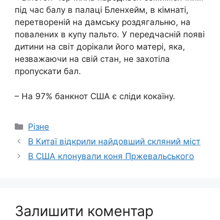
під час балу в палаці Бленхейм, в кімнаті,
перетвореній на дамську роздягальню, на
повалених в купу пальто. У передчасній появі
дитини на світ дорікали його матері, яка,
незважаючи на свій стан, не захотіла
пропускати бал.
– На 97% банкнот США є сліди кокаїну.
Категорії
Різне
В Китаї відкрили найдовший скляний міст
В США клонували коня Пржевальського
Залишити коментар