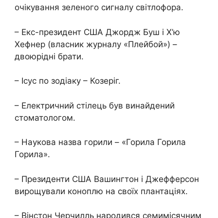
очікування зеленого сигналу світлофора.
– Екс-президент США Джордж Буш і Х’ю
Хефнер (власник журналу «Плейбой») –
двоюрідні брати.
– Ісус по зодіаку – Козеріг.
– Електричний стілець був винайдений
стоматологом.
– Наукова назва горили – «Горила Горила
Горила».
– Президенти США Вашингтон і Джефферсон
вирощували коноплю на своїх плантаціях.
– Вінстон Черчилль народився семимісячним