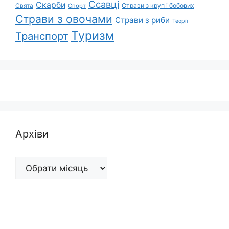
Ссавці
Скарби
Свята
Страви з круп і бобових
Спорт
Страви з овочами
Страви з риби
Теорії
Туризм
Транспорт
Архіви
Архіви