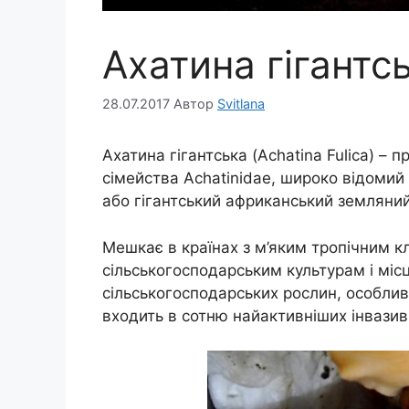
Ахатина гігантс
28.07.2017
Автор
Svitlana
Ахатина гігантська (Achatina Fulica) –
сімейства Achatinidae, широко відомий
або гігантський африканський земляний
Мешкає в країнах з м’яким тропічним к
сільськогосподарським культурам і мі
сільськогосподарських рослин, особлив
входить в сотню найактивніших інвази