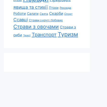
кухня
явища та стихії
Птахи
Рекорди
Скарби
Роботи
Салати
Свята
Спорт
Ссавці
Страви з круп і бобових
Страви з овочами
Страви з
Туризм
Транспорт
риби
Теорії