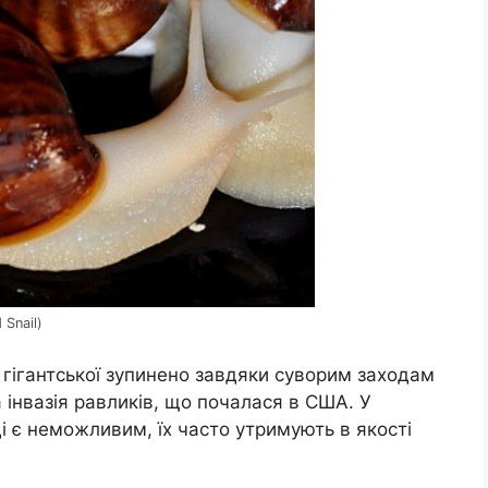
 Snail)
гігантської зупинено завдяки суворим заходам
 інвазія равликів, що почалася в США. У
і є неможливим, їх часто утримують в якості