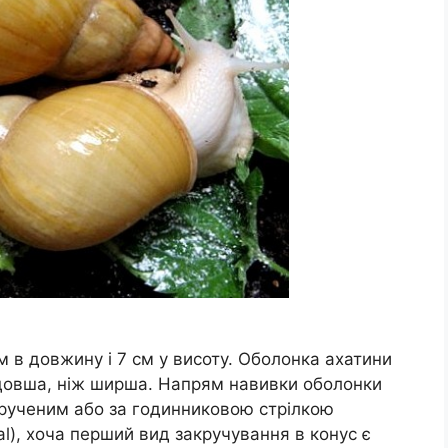
 в довжину і 7 см у висоту. Оболонка ахатини
 довша, ніж ширша. Напрям навивки оболонки
акрученим або за годинниковою стрілкою
tral), хоча перший вид закручування в конус є