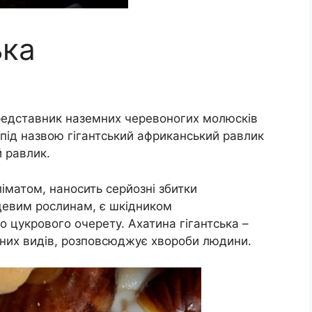
ька
 представник наземних черевоногих молюсків
 під назвою гігантський африканський равлик
 равлик.
ліматом, наносить серйозні збитки
сцевим рослинам, є шкідником
о цукрового очерету. Ахатина гігантська –
вних видів, розповсюджує хвороби людини.