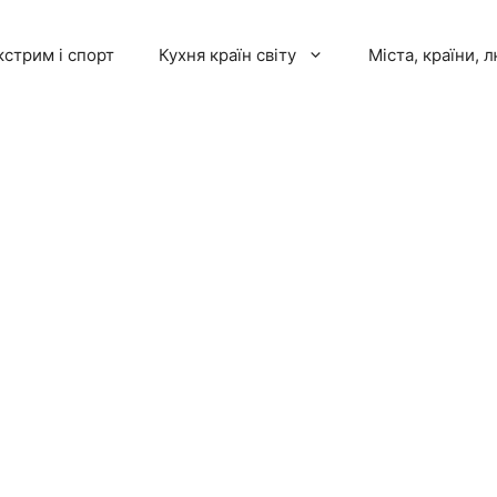
кстрим і спорт
Кухня країн світу
Міста, країни, 