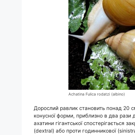
Achatina Fulica rodatzi (albino)
Дорослий равлик становить понад 20 см
конусної форми, приблизно в два рази
ахатини гігантської спостерігається з
(dextral) або проти годинникової (sinis