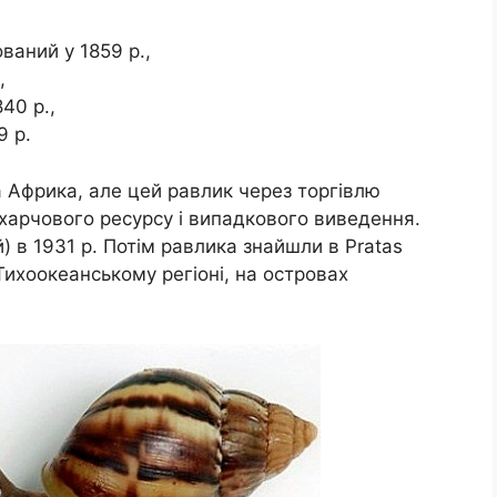
ований у 1859 р.,
,
840 р.,
9 р.
а Африка, але цей равлик через торгівлю
і харчового ресурсу і випадкового виведення.
) в 1931 р. Потім равлика знайшли в Pratas
і Тихоокеанському регіоні, на островах