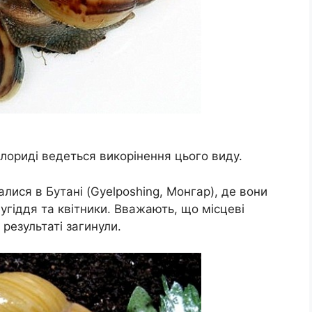
Флориді ведеться викорінення цього виду.
алися в Бутані (Gyelposhing, Монгар), де вони
угіддя та квітники. Вважають, що місцеві
 результаті загинули.