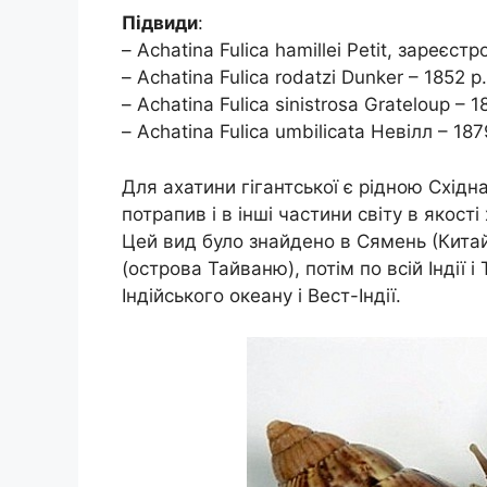
Підвиди
:
– Achatina Fulica hamillei Petit, зареєстр
– Achatina Fulica rodatzi Dunker – 1852 р.
– Achatina Fulica sinistrosa Grateloup – 1
– Achatina Fulica umbilicata Невілл – 187
Для ахатини гігантської є рідною Східн
потрапив і в інші частини світу в якост
Цей вид було знайдено в Сямень (Китай
(острова Тайваню), потім по всій Індії 
Індійського океану і Вест-Індії.