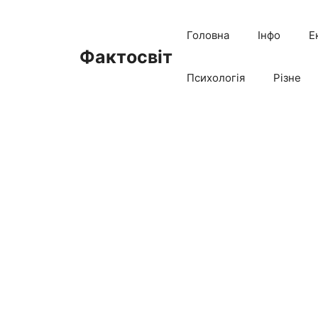
Перейти
до
Головна
Інфо
Е
вмісту
Фактосвіт
Психологія
Різне