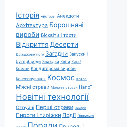
Історія
Анекдоти
Айстрові
Борошняні
Архітектура
вироби
Бісквіти і торти
Відкриття
Десерти
Загадки
Закуски і
Дріжджове тісто
бутерброди
Знахідки
Квіти
Китай
Кондитерські вироби
Комахи
Космос
Консервування
Котові
М'ясні страви
Напої
Молочні страви
Новітні технології
Перші страви
Отруйні
Печери
Пироги і пиріжки
Події
Польська
Поради
Природні