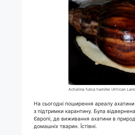
Achatina fulica hamillei (African Land
На сьогодні поширення ареалу ахатини 
з підтримки карантину. Була відвернена
Європі, де виживання ахатини в природ
домашніх тварин. Їстівні.