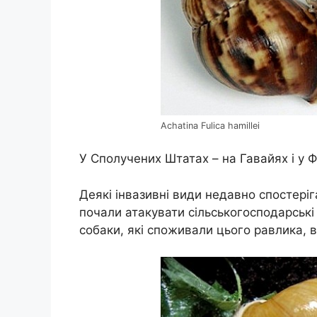
Achatina Fulica hamillei
У Сполучених Штатах – на Гавайях і у 
Деякі інвазивні види недавно спостеріг
почали атакувати сільськогосподарські 
собаки, які споживали цього равлика, в