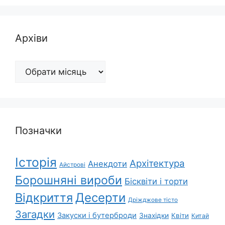
Архіви
Архіви
Позначки
Історія
Архітектура
Анекдоти
Айстрові
Борошняні вироби
Бісквіти і торти
Відкриття
Десерти
Дріжджове тісто
Загадки
Закуски і бутерброди
Знахідки
Квіти
Китай