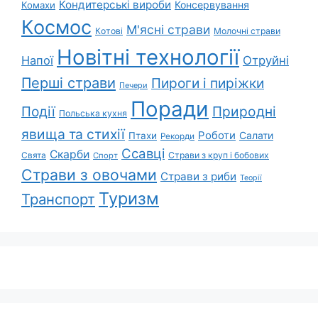
Кондитерські вироби
Консервування
Комахи
Космос
М'ясні страви
Котові
Молочні страви
Новітні технології
Напої
Отруйні
Перші страви
Пироги і пиріжки
Печери
Поради
Події
Природні
Польська кухня
явища та стихії
Роботи
Салати
Птахи
Рекорди
Ссавці
Скарби
Свята
Страви з круп і бобових
Спорт
Страви з овочами
Страви з риби
Теорії
Туризм
Транспорт