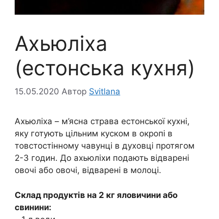
Ахьюліха
(естонська кухня)
15.05.2020
Автор
Svitlana
Ахьюліха – м’ясна страва естонської кухні,
яку готують цільним куском в окропі в
товстостінному чавунці в духовці протягом
2-3 годин. До ахьюліхи подають відварені
овочі або овочі, відварені в молоці.
Склад продуктів на 2 кг яловичини або
свинини: