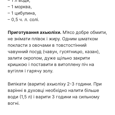
– 1 л води,
– 1 морква,
– 1 цибулина,
– 0,5 ч. л. солі.
Приготування ахьюліхи.
М’ясо добре обмити,
не знімати плівок і жиру. Одним шматком
покласти з овочами в товстостінний
чавунний посуд (чавун, гусятницю, казан),
залити окропом, дуже щільно закрити
кришкою і поставити в витоплену піч на
вугілля і гарячу золу.
Випікати (варити) ахьюліху 2-3 години. При
варінні в духовці необхідно налити більше
води (1,5 л) і варити 3 години на сильному
вогні.