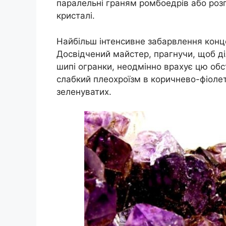
паралельні граням ромбоедрів або роз
кристалі.
Найбільш інтенсивне забарвлення конце
Досвідчений майстер, прагнучи, щоб д
шипі огранки, неодмінно врахує цю обс
слабкий плеохроїзм в коричнево-фіолет
зеленуватих.