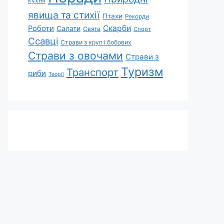
кухня
явища та стихії
Птахи
Рекорди
Скарби
Роботи
Салати
Свята
Спорт
Ссавці
Страви з круп і бобових
Страви з овочами
Страви з
Туризм
Транспорт
риби
Теорії