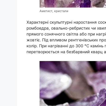
Аметист, кристали
Характерні скульптурні наростання сос
ромбоедра, овально-ребристих чи хвил
прямого сонячного світла або при нагр
жовтіє. Під впливом рентгенівських пр
колір. При нагріванні до 300 °C камінь 
перетворюється на безбарвний кварц аб