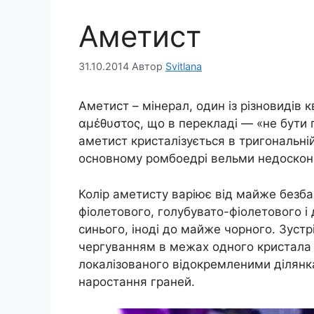
Аметист
31.10.2014
Автор
Svitlana
Аметист – мінерал, один із різновидів 
αμέθυστος, що в перекладі — «не бути п
аметист кристалізується в тригональній 
основному ромбоедрі вельми недоскон
Колір аметисту варіює від майже безб
фіолетового, голубувато-фіолетового і
синього, іноді до майже чорного. Зуст
чергуванням в межах одного кристала 
локалізованого відокремленими ділянка
наростання граней.