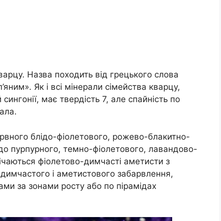
кварцу. Назва походить від грецького слова
’яним». Як і всі мінерали сімейства кварцу,
сингонії, має твердість 7, але спайність по
ала.
арвного блідо-фіолетового, рожево-блакитно-
 до пурпурного, темно-фіолетового, лавандово-
річаються фіолетово-димчасті аметисти з
димчастого і аметистового забарвлення,
ми за зонами росту або по пірамідах