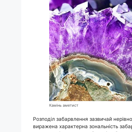
Камінь аметист
Розподіл забарвлення зазвичай нерівно
виражена характерна зональність забар