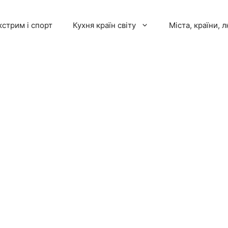
кстрим і спорт
Кухня країн світу
Міста, країни, 