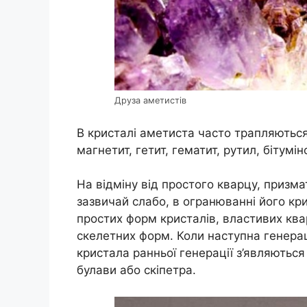
Друза аметистів
В кристалі аметиста часто трапляються 
магнетит, гетит, гематит, рутил, бітумін
На відміну від простого кварцу, призма
зазвичай слабо, в огранюванні його кр
простих форм кристалів, властивих ква
скелетних форм. Коли наступна генера
кристала ранньої генерації з’являютьс
булави або скіпетра.