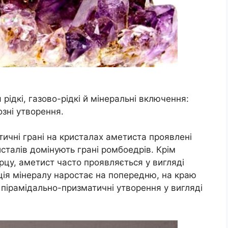
рідкі, газово-рідкі й мінеральні включення:
озні утворення.
тичні грані на кристалах аметиста проявлені
исталів домінують грані ромбоедрів. Крім
рцу, аметист часто проявляється у вигляді
ція мінералу наростає на попередню, на краю
я пірамідально-призматичні утворення у вигляді