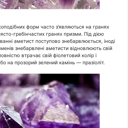
коподібних форм часто з’являються на гранях
ясто-гребінчастих гранях призми. Під дією
іванні аметист поступово знебарвлюється, іноді
оменів знебарвлені аметисти відновлюють свій
повністю втрачає свій фіолетовий колір і
о на прозорий зелений камінь — празіоліт.