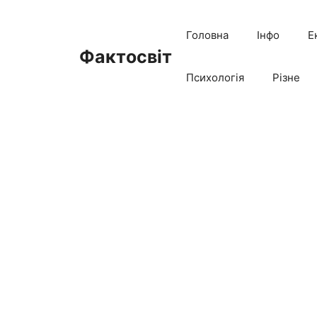
Перейти
до
Головна
Інфо
Е
вмісту
Фактосвіт
Психологія
Різне