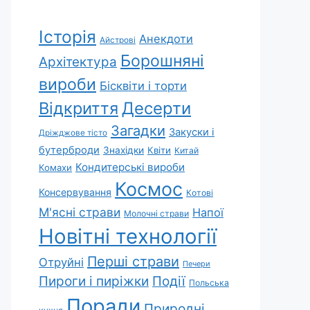
Історія
Анекдоти
Айстрові
Борошняні
Архітектура
вироби
Бісквіти і торти
Відкриття
Десерти
Загадки
Закуски і
Дріжджове тісто
бутерброди
Знахідки
Квіти
Китай
Кондитерські вироби
Комахи
Космос
Консервування
Котові
М'ясні страви
Напої
Молочні страви
Новітні технології
Перші страви
Отруйні
Печери
Пироги і пиріжки
Події
Польська
Поради
Природні