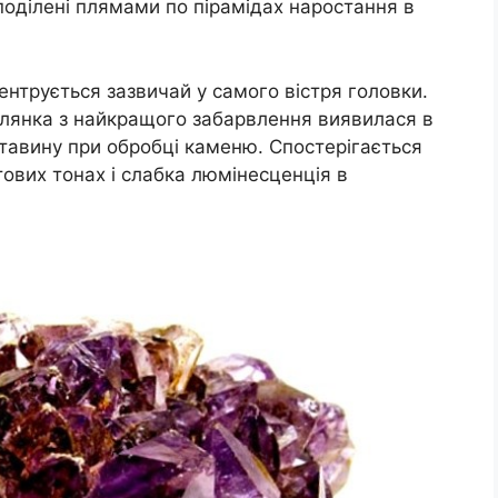
поділені плямами по пірамідах наростання в
нтрується зазвичай у самого вістря головки.
ілянка з найкращого забарвлення виявилася в
тавину при обробці каменю. Спостерігається
ових тонах і слабка люмінесценція в