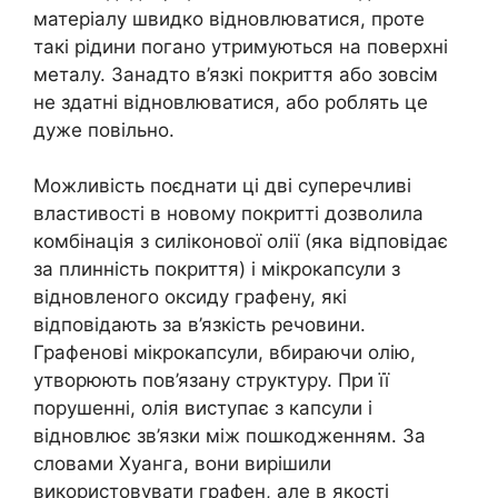
матеріалу швидко відновлюватися, проте
такі рідини погано утримуються на поверхні
металу. Занадто в’язкі покриття або зовсім
не здатні відновлюватися, або роблять це
дуже повільно.
Можливість поєднати ці дві суперечливі
властивості в новому покритті дозволила
комбінація з силіконової олії (яка відповідає
за плинність покриття) і мікрокапсули з
відновленого оксиду графену, які
відповідають за в’язкість речовини.
Графенові мікрокапсули, вбираючи олію,
утворюють пов’язану структуру. При її
порушенні, олія виступає з капсули і
відновлює зв’язки між пошкодженням. За
словами Хуанга, вони вирішили
використовувати графен, але в якості