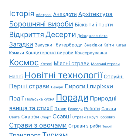
Історія
Архітектура
Анекдоти
Айстрові
Борошняні вироби
Бісквіти і торти
Відкриття
Десерти
Дріжджове тісто
Загадки
Закуски і бутерброди
Знахідки
Квіти
Китай
Кондитерські вироби
Консервування
Комахи
Космос
М'ясні страви
Котові
Молочні страви
Новітні технології
Напої
Отруйні
Перші страви
Пироги і пиріжки
Печери
Поради
Природні
Події
Польська кухня
явища та стихії
Роботи
Салати
Птахи
Рекорди
Ссавці
Скарби
Свята
Страви з круп і бобових
Спорт
Страви з овочами
Страви з риби
Теорії
Туризм
Транспорт