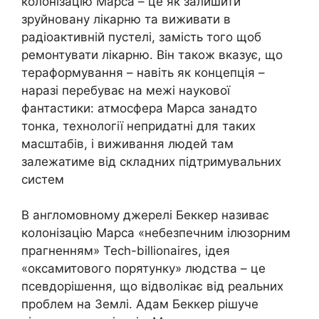
колонізацію Марса – це як залишити
зруйновану лікарню та виживати в
радіоактивній пустелі, замість того щоб
ремонтувати лікарню. Він також вказує, що
тераформування – навіть як концепція –
наразі перебуває на межі наукової
фантастики: атмосфера Марса занадто
тонка, технології непридатні для таких
масштабів, і виживання людей там
залежатиме від складних підтримувальних
систем
В англомовному джерелі Беккер називає
колонізацію Марса «небезпечним ілюзорним
прагненням» Tech-billionaires, ідея
«оксамитового порятунку» людства – це
псевдорішення, що відволікає від реальних
проблем на Землі. Адам Беккер рішуче