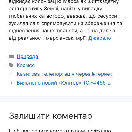
відкидає колонізацію Марса як життєздатну
альтернативу Землі, навіть у випадку
глобальних катастроф, вважає, що ресурси і
зусилля слід спрямовувати на збереження та
відновлення нашої планети, а не на далекі
від реальності марсіанські мрії.
Джерело
Категорії
Природа
Позначки
Космос
Квантова телепортація через Інтернет
Виявлено новий «Юпітер» TOI-4465 b
Залишити коментар
Щоб відправити коментар вам необхідно