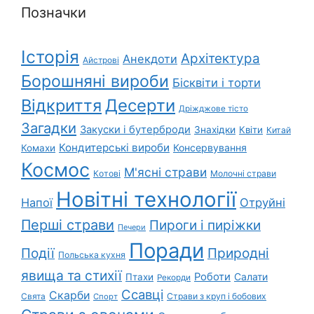
Позначки
Історія
Архітектура
Анекдоти
Айстрові
Борошняні вироби
Бісквіти і торти
Відкриття
Десерти
Дріжджове тісто
Загадки
Закуски і бутерброди
Знахідки
Квіти
Китай
Кондитерські вироби
Консервування
Комахи
Космос
М'ясні страви
Котові
Молочні страви
Новітні технології
Напої
Отруйні
Перші страви
Пироги і пиріжки
Печери
Поради
Природні
Події
Польська кухня
явища та стихії
Роботи
Салати
Птахи
Рекорди
Ссавці
Скарби
Свята
Страви з круп і бобових
Спорт