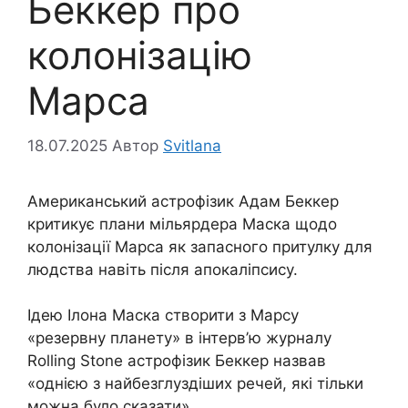
Беккер про
колонізацію
Марса
18.07.2025
Автор
Svitlana
Американський астрофізик Адам Беккер
критикує плани мільярдера Маска щодо
колонізації Марса як запасного притулку для
людства навіть після апокаліпсису.
Ідею Ілона Маска створити з Марсу
«резервну планету» в інтерв’ю журналу
Rolling Stone астрофізик Беккер назвав
«однією з найбезглуздіших речей, які тільки
можна було сказати».