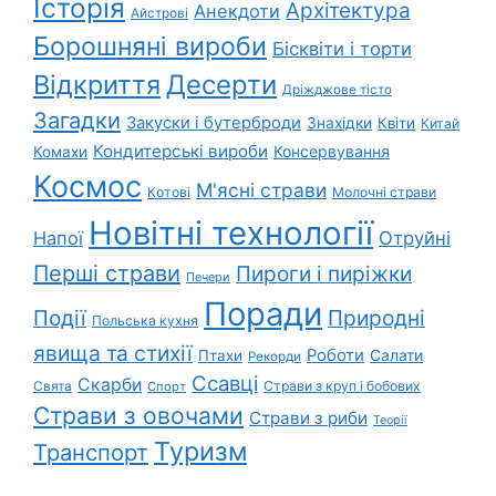
Історія
Архітектура
Анекдоти
Айстрові
Борошняні вироби
Бісквіти і торти
Відкриття
Десерти
Дріжджове тісто
Загадки
Закуски і бутерброди
Знахідки
Квіти
Китай
Кондитерські вироби
Консервування
Комахи
Космос
М'ясні страви
Котові
Молочні страви
Новітні технології
Напої
Отруйні
Перші страви
Пироги і пиріжки
Печери
Поради
Природні
Події
Польська кухня
явища та стихії
Роботи
Салати
Птахи
Рекорди
Ссавці
Скарби
Свята
Страви з круп і бобових
Спорт
Страви з овочами
Страви з риби
Теорії
Туризм
Транспорт