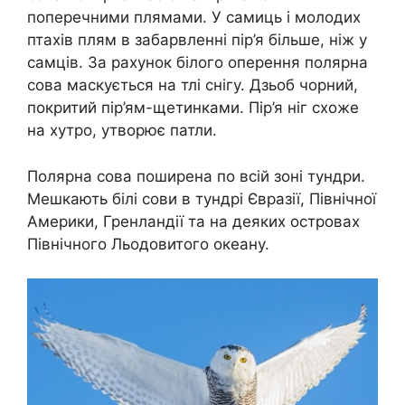
поперечними плямами. У самиць і молодих
птахів плям в забарвленні пір’я більше, ніж у
самців. За рахунок білого оперення полярна
сова маскується на тлі снігу. Дзьоб чорний,
покритий пір’ям-щетинками. Пір’я ніг схоже
на хутро, утворює патли.
Полярна сова поширена по всій зоні тундри.
Мешкають білі сови в тундрі Євразії, Північної
Америки, Гренландії та на деяких островах
Північного Льодовитого океану.