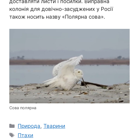
доставляти листи і посилки. Виправна
колонія для довічно-засуджених у Росії
також носить назву «Полярна сова».
Сова полярна
Категорії
Природа
,
Тварини
Позначки
Птахи