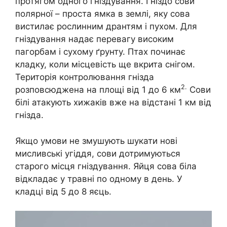
протягом одного гніздування. Гніздо сови
полярної – проста ямка в землі, яку сова
вистилає рослинним дрантям і пухом. Для
гніздування надає перевагу високим
пагорбам і сухому ґрунту. Птах починає
кладку, коли місцевість ще вкрита снігом.
Територія контролювання гнізда
2.
розповсюджена на площі від 1 до 6 км
Сови
білі атакують хижаків вже на відстані 1 км від
гнізда.
Якщо умови не змушують шукати нові
мисливські угіддя, сови дотримуються
старого місця гніздування. Яйця сова біла
відкладає у травні по одному в день. У
кладці від 5 до 8 яєць.