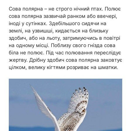
Сова полярна – не строго нічний птах. Полює
сова полярна зазвичай ранком або ввечері,
іноді у сутінках. Здебільшого сидячи на
землі, на узвишші, кидається на близьку
здобич, або на льоту, затримуючись в повітрі
на одному місці. Поблизу свого гнізда сова
біла не полює. Під час полювання переслідує
жертву. Дрібну здобич сова полярна заковтує
цілком, велику кігтями розриває на шматки.