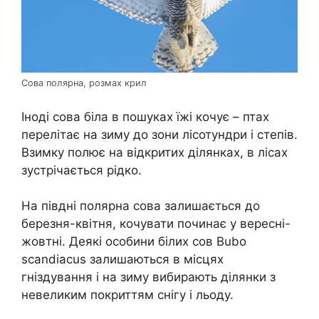
Сова полярна, розмах крил
Іноді сова біла в пошуках їжі кочує – птах
перелітає на зиму до зони лісотундри і степів.
Взимку полює на відкритих ділянках, в лісах
зустрічається рідко.
На півдні полярна сова залишається до
березня-квітня, кочувати починає у вересні-
жовтні. Деякі особини білих сов Bubo
scandiacus залишаються в місцях
гніздування і на зиму вибирають ділянки з
невеликим покриттям снігу і льоду.