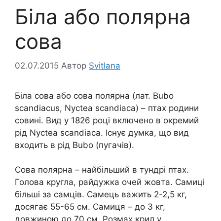
Біла або полярна
сова
02.07.2015
Автор
Svitlana
Біла сова або сова полярна (лат. Bubo
scandiacus, Nyctea scandiaca) – птах родини
совині. Вид у 1826 році включено в окремий
рід Nyctea scandiaca. Існує думка, що вид
входить в рід Bubo (пугачів).
Сова полярна – найбільший в тундрі птах.
Голова кругла, райдужка очей жовта. Самиці
більші за самців. Самець важить 2-2,5 кг,
досягає 55-65 см. Самиця – до 3 кг,
довжиною до 70 см. Розмах крил у