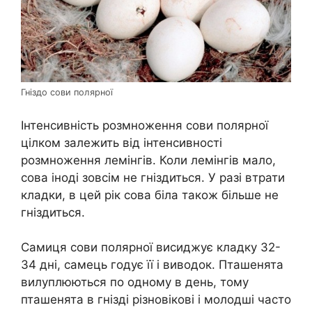
Гніздо сови полярної
Інтенсивність розмноження сови полярної
цілком залежить від інтенсивності
розмноження лемінгів. Коли лемінгів мало,
сова іноді зовсім не гніздиться. У разі втрати
кладки, в цей рік сова біла також більше не
гніздиться.
Самиця сови полярної висиджує кладку 32-
34 дні, самець годує її і виводок. Пташенята
вилуплюються по одному в день, тому
пташенята в гнізді різновікові і молодші часто