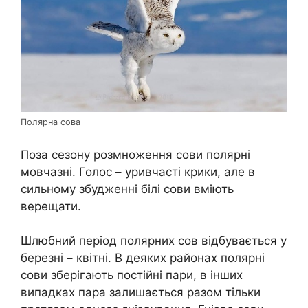
Полярна сова
Поза сезону розмноження сови полярні
мовчазні. Голос – уривчасті крики, але в
сильному збудженні білі сови вміють
верещати.
Шлюбний період полярних сов відбувається у
березні – квітні. В деяких районах полярні
сови зберігають постійні пари, в інших
випадках пара залишається разом тільки