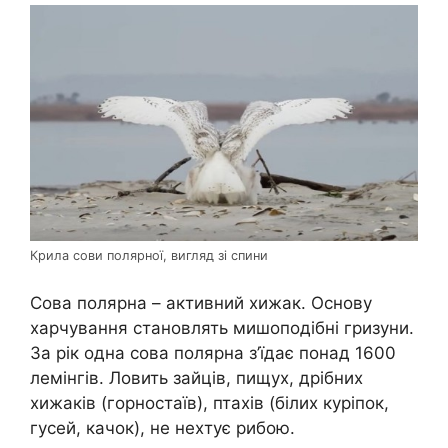
Крила сови полярної, вигляд зі спини
Сова полярна – активний хижак. Основу
харчування становлять мишоподібні гризуни.
За рік одна сова полярна з’їдає понад 1600
лемінгів. Ловить зайців, пищух, дрібних
хижаків (горностаїв), птахів (білих куріпок,
гусей, качок), не нехтує рибою.