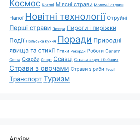
Космос
М'ясні страви
Котові
Молочні страви
Новітні технології
Напої
Отруйні
Перші страви
Пироги і пиріжки
Печери
Поради
Події
Природні
Польська кухня
явища та стихії
Роботи
Салати
Птахи
Рекорди
Ссавці
Скарби
Свята
Страви з круп і бобових
Спорт
Страви з овочами
Страви з риби
Теорії
Туризм
Транспорт
Архіви