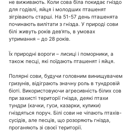
не виживають. Коли сова біла покидає гніздо
для годівлі, яйця і молодших пташенят
зігрівають старші. На 51-57 день пташенята
починають вилітати з гнізда. У природі сови
білі живуть років дев’ять, в умовах
утримання – до 28 років.
Їх природні вороги – лисиці і поморники, а
також песці, які поїдають пташенят і яйця.
Полярні сови, будучи головним винищувачем
гризунів, відіграють значну роль в тундровій
біоті. Використовуючи агресивність білих сов
при захисті території гнізда, деякі птахи
тундри (качки, гуси, казарки, кулики)
гніздяться поруч. Білі сови не чіпають птахів-
сусідів, але песців, що розоряють гнізда,
проганяють зі своєї території.