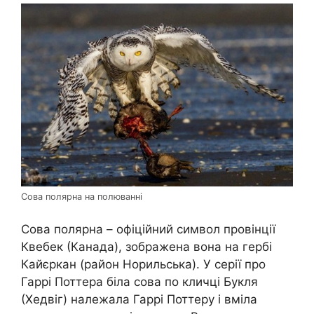
Сова полярна на полюванні
Сова полярна – офіційний символ провінції
Квебек (Канада), зображена вона на гербі
Кайєркан (район Норильська). У серії про
Гаррі Поттера біла сова по кличці Букля
(Хедвіг) належала Гаррі Поттеру і вміла