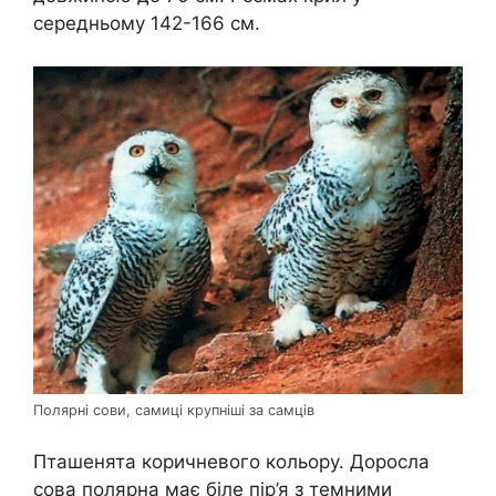
середньому 142-166 см.
Полярні сови, самиці крупніші за самців
Пташенята коричневого кольору. Доросла
сова полярна має біле пір’я з темними