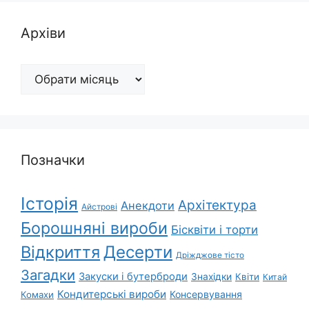
Архіви
Архіви
Позначки
Історія
Архітектура
Анекдоти
Айстрові
Борошняні вироби
Бісквіти і торти
Відкриття
Десерти
Дріжджове тісто
Загадки
Закуски і бутерброди
Знахідки
Квіти
Китай
Кондитерські вироби
Консервування
Комахи