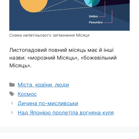
Схема напівтіньового затемнення Місяця
Листопадовий повний місяць має й інші
назви: «морозний Місяць», «божевільний
Місяць».
Категорії
Міста, країни, люди
Позначки
Космос
Дичина по-мисливськи
Над Японією пролетіла вогняна куля