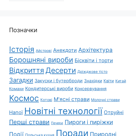
Позначки
Історія
Архітектура
Анекдоти
Айстрові
Борошняні вироби
Бісквіти і торти
Відкриття
Десерти
Дріжджове тісто
Загадки
Закуски і бутерброди
Знахідки
Квіти
Китай
Кондитерські вироби
Консервування
Комахи
Космос
М'ясні страви
Котові
Молочні страви
Новітні технології
Напої
Отруйні
Перші страви
Пироги і пиріжки
Печери
Поради
Природні
Події
Польська кухня