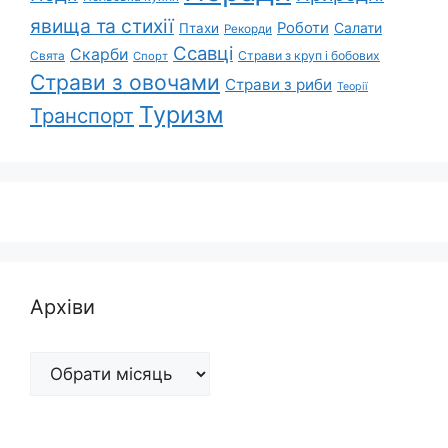
явища та стихії
Роботи
Салати
Птахи
Рекорди
Ссавці
Скарби
Свята
Страви з круп і бобових
Спорт
Страви з овочами
Страви з риби
Теорії
Туризм
Транспорт
Архіви
Архіви