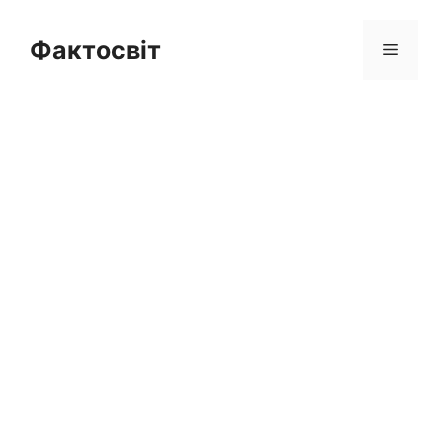
Перейти
до
Фактосвіт
Меню
вмісту