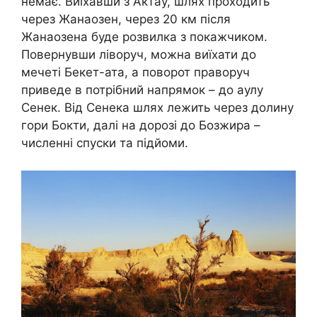
немає. Виїхавши з Актау, шлях проходить
через Жанаозен, через 20 км після
Жанаозена буде розвилка з покажчиком.
Повернувши ліворуч, можна виїхати до
мечеті Бекет-ата, а поворот праворуч
приведе в потрібний напрямок – до аулу
Сенек. Від Сенека шлях лежить через долину
гори Бокти, далі на дорозі до Бозжира –
численні спуски та підйоми.