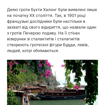
Деякі гроти бухти Халонг були виявлені лише
на початку XX століття. Так, в 1901 році
французькі дослідники були настільки в
захваті від свого відкриття, що назвали один
з гротів Печерою подиву. На її стінах
візерунки зі сталактитів і сталагмітів
створюють гротескні фігури Будди, левів,
людей, котрі обнімаються.