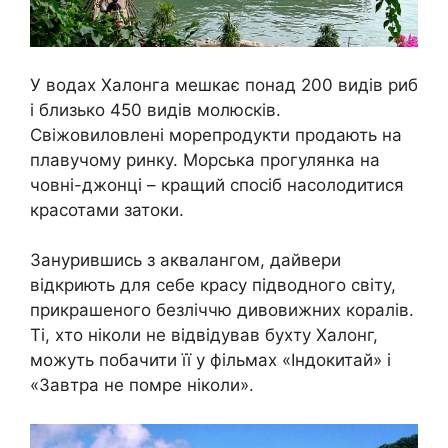
У водах Халонга мешкає понад 200 видів риб
і близько 450 видів молюсків.
Свіжовиловлені морепродукти продають на
плавучому ринку. Морська прогулянка на
човні-джонці – кращий спосіб насолодитися
красотами затоки.
Занурившись з аквалангом, дайвери
відкриють для себе красу підводного світу,
прикрашеного безліччю дивовижних коралів.
Ті, хто ніколи не відвідував бухту Халонг,
можуть побачити її у фільмах «Індокитай» і
«Завтра не помре ніколи».