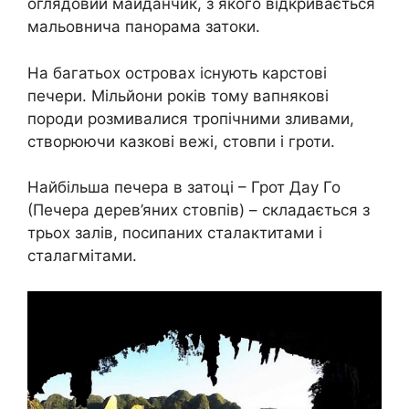
оглядовий майданчик, з якого відкривається
мальовнича панорама затоки.
На багатьох островах існують карстові
печери. Мільйони років тому вапнякові
породи розмивалися тропічними зливами,
створюючи казкові вежі, стовпи і гроти.
Найбільша печера в затоці – Грот Дау Го
(Печера дерев’яних стовпів) – складається з
трьох залів, посипаних сталактитами і
сталагмітами.