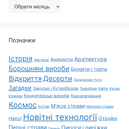
Архіви
Позначки
Історія
Архітектура
Анекдоти
Айстрові
Борошняні вироби
Бісквіти і торти
Відкриття
Десерти
Дріжджове тісто
Загадки
Закуски і бутерброди
Знахідки
Квіти
Китай
Кондитерські вироби
Консервування
Комахи
Космос
М'ясні страви
Котові
Молочні страви
Новітні технології
Напої
Отруйні
Перші страви
Пироги і пиріжки
Печери