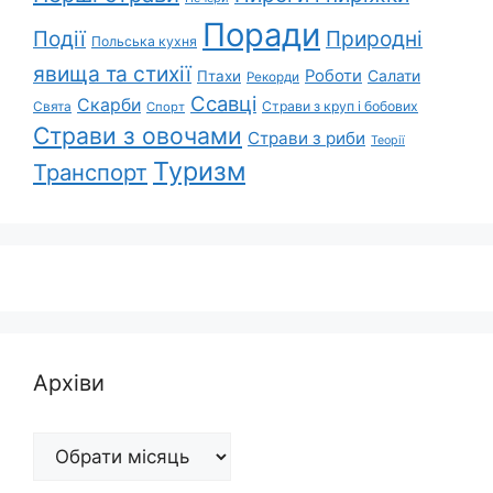
Поради
Природні
Події
Польська кухня
явища та стихії
Роботи
Салати
Птахи
Рекорди
Ссавці
Скарби
Свята
Страви з круп і бобових
Спорт
Страви з овочами
Страви з риби
Теорії
Туризм
Транспорт
Архіви
Архіви