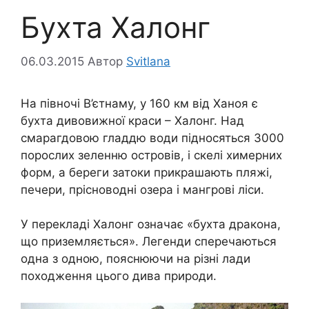
Бухта Халонг
06.03.2015
Автор
Svitlana
На півночі В’єтнаму, у 160 км від Ханоя є
бухта дивовижної краси – Халонг. Над
смарагдовою гладдю води підносяться 3000
порослих зеленню островів, і скелі химерних
форм, а береги затоки прикрашають пляжі,
печери, прісноводні озера і мангрові ліси.
У перекладі Халонг означає «бухта дракона,
що приземляється». Легенди сперечаються
одна з одною, пояснюючи на різні лади
походження цього дива природи.