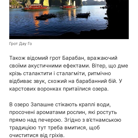
Грот Дау Го
Також відомий грот Барабан, вражаючий
своїми акустичними ефектами. Вітер, що дме
крізь сталактити і сталагміти, ритмічно
відбиває звук, схожий на барабанний бій. У
карстових воронках притаїлися озера.
В озеро Запашне стікають краплі води,
просочені ароматами рослин, які ростуть
прямо над печерою. Згідно з в’єтнамською
традицією тут треба вмитися, щоб
очиститися від гріхів.