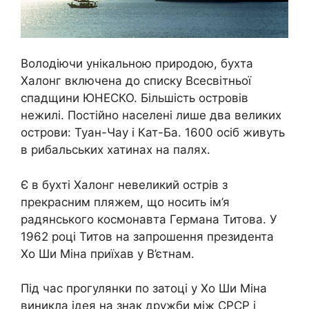
Володіючи унікальною природою, бухта
Халонг включена до списку Всесвітньої
спадщини ЮНЕСКО. Більшість островів
нежилі. Постійно населені лише два великих
острови: Туан-Чау і Кат-Ба. 1600 осіб живуть
в рибальських хатинах на палях.
Є в бухті Халонг невеликий острів з
прекрасним пляжем, що носить ім’я
радянського космонавта Германа Титова. У
1962 році Титов на запрошення президента
Хо Ши Міна приїхав у В’єтнам.
Під час прогулянки по затоці у Хо Ши Міна
виникла ідея на знак дружби між СРСР і