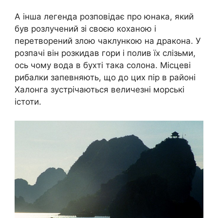
А інша легенда розповідає про юнака, який
був розлучений зі своєю коханою і
перетворений злою чаклункою на дракона. У
розпачі він розкидав гори і полив їх слізьми,
ось чому вода в бухті така солона. Місцеві
рибалки запевняють, що до цих пір в районі
Халонга зустрічаються величезні морські
істоти.