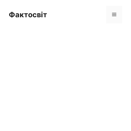
Перейти
до
Фактосвіт
Меню
вмісту