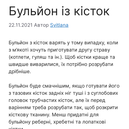
Бульйон із кісток
22.11.2021
Автор
Svitlana
Бульйон з кісток варять у тому випадку, коли
з м’якоті хочуть приготувати другу страву
(котлети, гуляш та ін.). Щоб кістки краще та
швидше виварилися, їх потрібно розрубати
дрібніше.
Бульйон буде смачнішим, якщо готувати його
з тазових кісток задніх ніг туші і з суглобових
головок трубчастих кісток, але їх перед
варінням треба розрубати так, щоб розкрити
кісткову тканину. Менш придатні для
бульйону реберні, хребетні та лопаткові