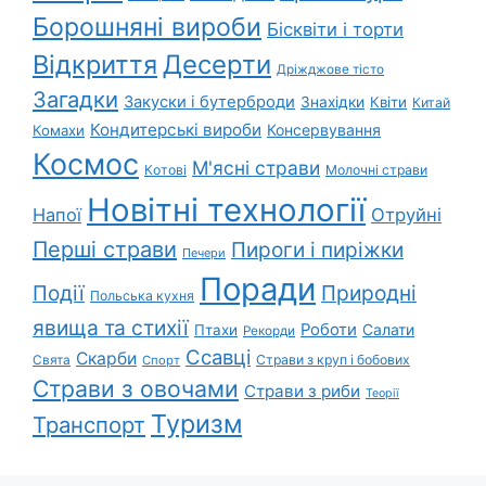
Борошняні вироби
Бісквіти і торти
Відкриття
Десерти
Дріжджове тісто
Загадки
Закуски і бутерброди
Знахідки
Квіти
Китай
Кондитерські вироби
Консервування
Комахи
Космос
М'ясні страви
Котові
Молочні страви
Новітні технології
Напої
Отруйні
Перші страви
Пироги і пиріжки
Печери
Поради
Природні
Події
Польська кухня
явища та стихії
Роботи
Салати
Птахи
Рекорди
Ссавці
Скарби
Свята
Страви з круп і бобових
Спорт
Страви з овочами
Страви з риби
Теорії
Туризм
Транспорт