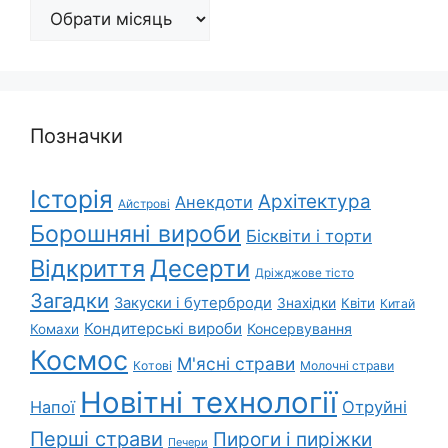
Архіви
Позначки
Історія
Архітектура
Анекдоти
Айстрові
Борошняні вироби
Бісквіти і торти
Відкриття
Десерти
Дріжджове тісто
Загадки
Закуски і бутерброди
Знахідки
Квіти
Китай
Кондитерські вироби
Консервування
Комахи
Космос
М'ясні страви
Котові
Молочні страви
Новітні технології
Напої
Отруйні
Перші страви
Пироги і пиріжки
Печери