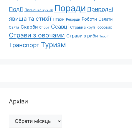
Поради
Природні
Події
Польська кухня
явища та стихії
Роботи
Салати
Птахи
Рекорди
Ссавці
Скарби
Свята
Страви з круп і бобових
Спорт
Страви з овочами
Страви з риби
Теорії
Туризм
Транспорт
Архіви
Архіви