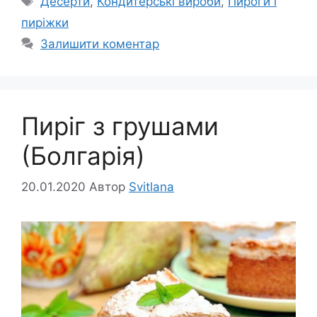
Десерти
,
Кондитерські вироби
,
Пироги і
пиріжки
Залишити коментар
Пиріг з грушами
(Болгарія)
20.01.2020
Автор
Svitlana