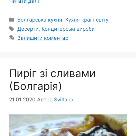
Читати далі
Категорії
Болгарська кухня
,
Кухня країн світу
Позначки
Десерти
,
Кондитерські вироби
Залишити коментар
Пиріг зі сливами
(Болгарія)
21.01.2020
Автор
Svitlana