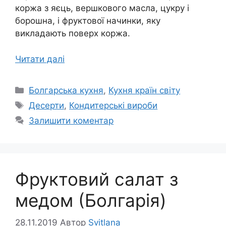
коржа з яєць, вершкового масла, цукру і
борошна, і фруктової начинки, яку
викладають поверх коржа.
Читати далі
Категорії
Болгарська кухня
,
Кухня країн світу
Позначки
Десерти
,
Кондитерські вироби
Залишити коментар
Фруктовий салат з
медом (Болгарія)
28.11.2019
Автор
Svitlana