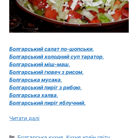
Болгарський салат по-шопськи,
Болгарський холодний суп таратор,
Болгарський міш-маш,
Болгарський гювеч з рисом,
Болгарська мусака,
Болгарський пиріг з рибою,
Болгарська халва,
Болгарський пиріг яблучний.
Читати далі
Категорії
Болгарська кухня
,
Кухня країн світу