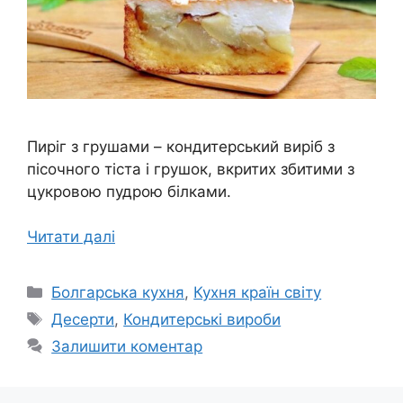
Пиріг з грушами – кондитерський виріб з
пісочного тіста і грушок, вкритих збитими з
цукровою пудрою білками.
Читати далі
Категорії
Болгарська кухня
,
Кухня країн світу
Позначки
Десерти
,
Кондитерські вироби
Залишити коментар