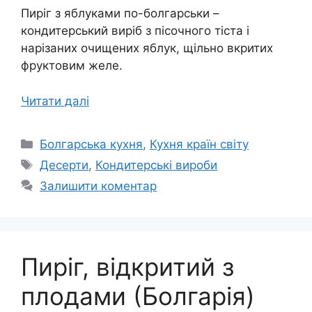
Пиріг з яблуками по-болгарськи –
кондитерський виріб з пісочного тіста і
нарізаних очищених яблук, щільно вкритих
фруктовим желе.
Читати далі
Категорії
Болгарська кухня
,
Кухня країн світу
Позначки
Десерти
,
Кондитерські вироби
Залишити коментар
Пиріг, відкритий з
плодами (Болгарія)