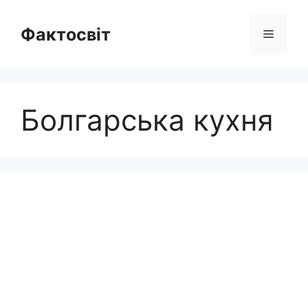
Перейти
до
Фактосвіт
Меню
вмісту
Болгарська кухня