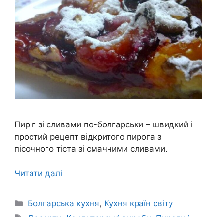
Пиріг зі сливами по-болгарськи – швидкий і
простий рецепт відкритого пирога з
пісочного тіста зі смачними сливами.
Читати далі
Категорії
Болгарська кухня
,
Кухня країн світу
Позначки