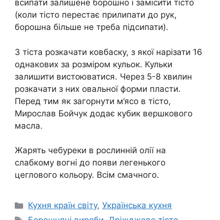
всипати залишене борошно і замісити тісто
(коли тісто перестає прилипати до рук,
борошна більше не треба підсипати).
З тіста розкачати ковбаску, з якої нарізати 16
однакових за розміром кульок. Кульки
залишити вистоюватися. Через 5-8 хвилин
розкачати з них овальної форми пласти.
Перед тим як загорнути м’ясо в тісто,
Мирослав Бойчук додає кубик вершкового
масла.
Жарять чебуреки в рослинній олії на
слабкому вогні до появи легенького
цеглового кольору. Всім смачного.
Категорії
Кухня країн світу
,
Українська кухня
Позначки