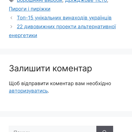
Борошняні вироби
,
Дріжджове тісто
,
Пироги і пиріжки
Топ-15 унікальних винаходів українців
22 дивовижних проекти альтернативної
енергетики
Залишити коментар
Щоб відправити коментар вам необхідно
авторизуватись
.
Пошук: