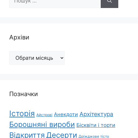
Архіви
Архіви
Позначки
Історія
Архітектура
Анекдоти
Айстрові
Борошняні вироби
Бісквіти і торти
Відкриття
Десерти
Дріжджове тісто