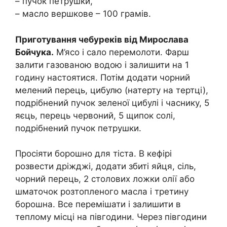
– пучок петрушки,
– масло вершкове – 100 грамів.
Приготування чебуреків від Мирослава
Бойчука.
М’ясо і сало перемолоти. Фарш
залити газованою водою і залишити на 1
годину настоятися. Потім додати чорний
мелений перець, цибулю (натерту на тертці),
подрібнений пучок зеленої цибулі і часнику, 5
яєць, перець червоний, 5 щипок солі,
подрібнений пучок петрушки.
Просіяти борошно для тіста. В кефірі
розвести дріжджі, додати збиті яйця, сіль,
чорний перець, 2 столових ложки олії або
шматочок розтопленого масла і третину
борошна. Все перемішати і залишити в
теплому місці на півгодини. Через півгодини