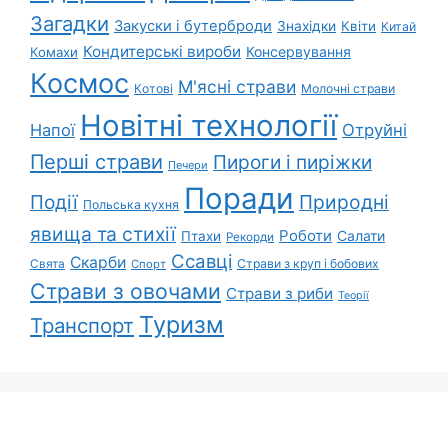
Загадки
Закуски і бутерброди
Знахідки
Квіти
Китай
Кондитерські вироби
Консервування
Комахи
Космос
М'ясні страви
Котові
Молочні страви
Новітні технології
Напої
Отруйні
Перші страви
Пироги і пиріжки
Печери
Поради
Події
Природні
Польська кухня
явища та стихії
Роботи
Салати
Птахи
Рекорди
Ссавці
Скарби
Свята
Страви з круп і бобових
Спорт
Страви з овочами
Страви з риби
Теорії
Туризм
Транспорт