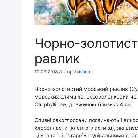
Чорно-золотист
равлик
10.03.2018
Автор
Svitlana
Чорно-золотистий морський равлик (Cye
морських слимаків, безоболонковий ч
Caliphyllidae, довжиною близько 4 см.
Слизні сакоглоссани поглинають і вико
хлоропласти (клептопластика), які вис
ці «сонячні батареї» є унікальними сере