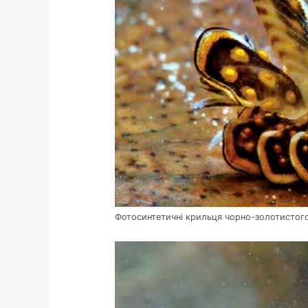
Фотосинтетичні крильця чорно-золотисто