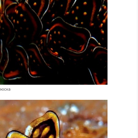
люска