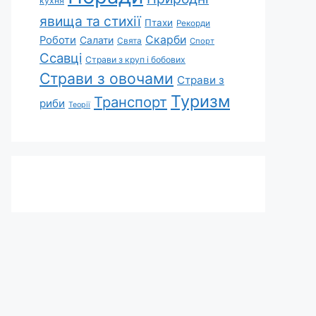
кухня
явища та стихії
Птахи
Рекорди
Скарби
Роботи
Салати
Свята
Спорт
Ссавці
Страви з круп і бобових
Страви з овочами
Страви з
Туризм
Транспорт
риби
Теорії