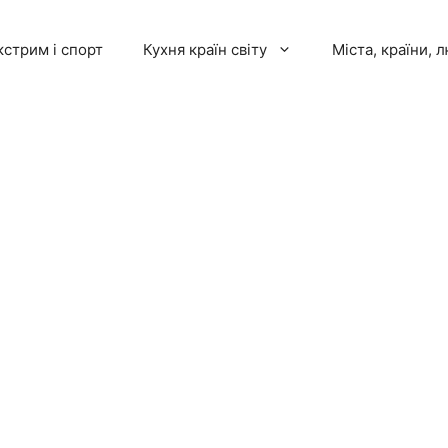
кстрим і спорт
Кухня країн світу
Міста, країни, 