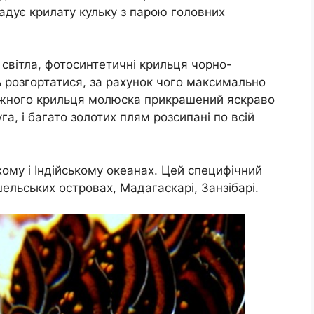
адує крилату кульку з парою головних
світла, фотосинтетичні крильця чорно-
 розгортатися, за рахунок чого максимально
ожного крильця молюска прикрашений яскраво
га, і багато золотих плям розсипані по всій
ихому і Індійському океанах. Цей специфічний
ельських островах, Мадагаскарі, Занзібарі.