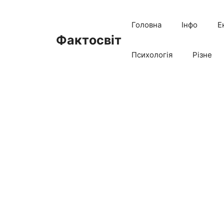
Перейти
до
Головна
Інфо
Е
вмісту
Фактосвіт
Психологія
Різне