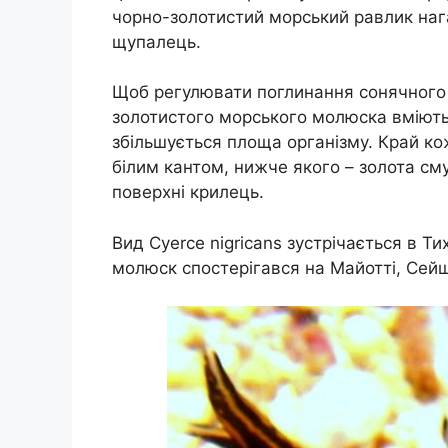
чорно-золотистий морський равлик наг
щупалець.
Щоб регулювати поглинання сонячного 
золотистого морського молюска вміють
збільшується площа організму. Край к
білим кантом, нижче якого – золота сму
поверхні крилець.
Вид Cyerce nigricans зустрічається в Т
молюск спостерігався на Майотті, Сейш