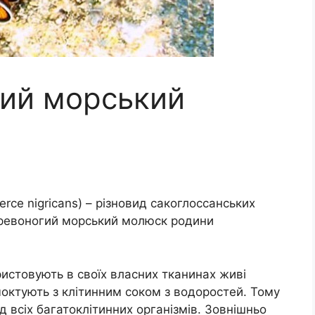
ий морський
rce nigricans) – різновид сакоглоссанських
еревоногий морський молюск родини
ристовують в своїх власних тканинах живі
моктують з клітинним соком з водоростей. Тому
д всіх багатоклітинних організмів. Зовнішньо