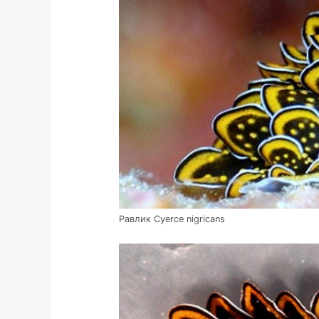
Равлик Cyerce nigricans