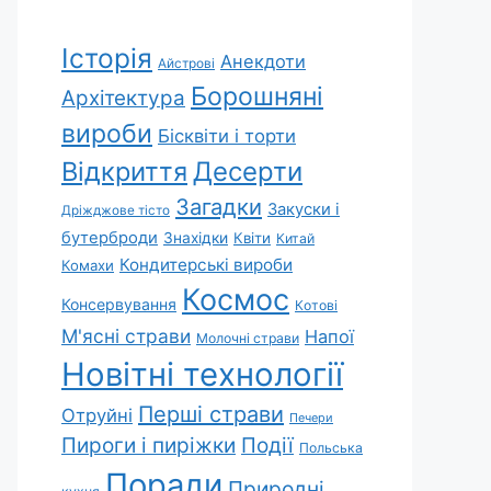
Історія
Анекдоти
Айстрові
Борошняні
Архітектура
вироби
Бісквіти і торти
Відкриття
Десерти
Загадки
Закуски і
Дріжджове тісто
бутерброди
Знахідки
Квіти
Китай
Кондитерські вироби
Комахи
Космос
Консервування
Котові
М'ясні страви
Напої
Молочні страви
Новітні технології
Перші страви
Отруйні
Печери
Пироги і пиріжки
Події
Польська
Поради
Природні