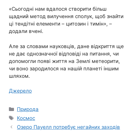
«Сьогодні нам вдалося створити більш
щадний метод вилучення сполук, щоб знайти
ці тендітні елементи – цитозин і тимін», –
додали вчені.
Але за словами науковців, дане відкриття ще
не дає однозначної відповіді на питання, чи
допомогли появі життя на Землі метеорити,
чи воно зародилося на нашій планеті іншим
шляхом.
Джерело
Категорії
Природа
Позначки
Космос
Озеро Пауелл потребує негайних заходів