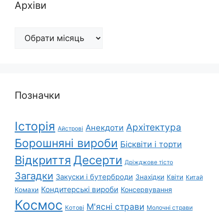
Архіви
Архіви
Позначки
Історія
Архітектура
Анекдоти
Айстрові
Борошняні вироби
Бісквіти і торти
Відкриття
Десерти
Дріжджове тісто
Загадки
Закуски і бутерброди
Знахідки
Квіти
Китай
Кондитерські вироби
Консервування
Комахи
Космос
М'ясні страви
Котові
Молочні страви