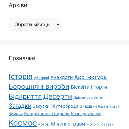
Архіви
Архіви
Позначки
Історія
Архітектура
Анекдоти
Айстрові
Борошняні вироби
Бісквіти і торти
Відкриття
Десерти
Дріжджове тісто
Загадки
Закуски і бутерброди
Знахідки
Квіти
Китай
Кондитерські вироби
Консервування
Комахи
Космос
М'ясні страви
Котові
Молочні страви