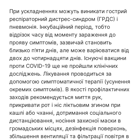
При ускладненнях можуть виникати гострий
респіраторний дистрес-синдром (ГРДС) і
пневмонія. Інкубаційний період, тобто
відрізок часу від моменту зараження до
прояву симптомів, зазвичай становить
близько п’яти днів, але може варіюватися від
двох до чотирнадцяти днів. Існуючі вакцини
проти COVID-19 ще не пройшли клінічних
досліджень. Лікування проводиться за
допомогою симптоматичної терапії (усунення
окремих симптомів). В якості профілактичних
заходів рекомендується миття рук,
прикривати рот і ніс ліктьовим згином при
кашлі або чханні, дотримання соціального
дистанціювання, носіння захисної маски в
громадських місцях, дезінфекція поверхонь,
збільшення вентиляції та фільтрації повітря в