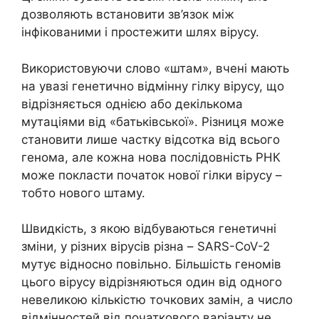
дозволяють встановити зв’язок між
інфікованими і простежити шлях вірусу.
Використовуючи слово «штам», вчені мають
на увазі генетично відмінну гілку вірусу, що
відрізняється однією або декількома
мутаціями від «батьківської». Різниця може
становити лише частку відсотка від всього
генома, але кожна нова послідовність РНК
може покласти початок нової гілки вірусу –
тобто нового штаму.
Швидкість, з якою відбуваються генетичні
зміни, у різних вірусів різна – SARS-CoV-2
мутує відносно повільно. Більшість геномів
цього вірусу відрізняються один від одного
невеликою кількістю точкових замін, а число
відмінностей від початкового варіанту не