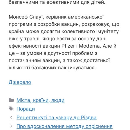
безпечними та ефективними для дітей.
Монсеф Слауї, керівник американської
програми з розробки вакцин, розраховує, що
країна може досягти колективного імунітету
вже у травні, якщо взяти за основу дані
ефективності вакцин Pfizer і Moderna. Але й
це – за умови відсутності проблем з
постачанням вакцин, а також достатньої
кількості бажаючих вакцинуватися.
Джерело
Категорії
Міста, країни, люди
Позначки
Поради
Рецепти күті та узвару до Різдва
Про вдосконалення методу опріснення