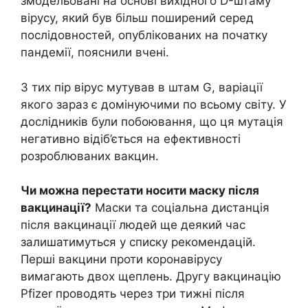
змодельовані на основі вихідного D-штаму
вірусу, який був більш поширений серед
послідовностей, опублікованих на початку
пандемії, пояснили вчені.
З тих пір вірус мутував в штам G, варіації
якого зараз є домінуючими по всьому світу. У
дослідників були побоювання, що ця мутація
негативно відіб’ється на ефективності
розроблюваних вакцин.
Чи можна перестати носити маску після
вакцинації?
Маски та соціальна дистанція
після вакцинації людей ще деякий час
залишатимуться у списку рекомендацій.
Перші вакцини проти коронавірусу
вимагають двох щеплень. Другу вакцинацію
Pfizer проводять через три тижні після