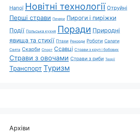
Новітні технології
Напої
Отруйні
Перші страви
Пироги і пиріжки
Печери
Поради
Природні
Події
Польська кухня
явища та стихії
Роботи
Салати
Птахи
Рекорди
Ссавці
Скарби
Свята
Страви з круп і бобових
Спорт
Страви з овочами
Страви з риби
Теорії
Туризм
Транспорт
Архіви