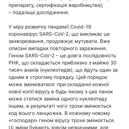
препарату, сертифікація виробництва);
– подальші дослідження.
У міру розвитку пандемії Covid-19
коронавірус SARS-CoV-2, що викликає це
захворювання, продовжує мутувати. Вже
описані випадки повторного зараження.
Геном SARS-CoV-2 – це довга послідовність
РНК, що складається приблизно з майже 30
тисяч знаків (нуклеотидів), що йдуть один за
одним в строгому порядку. Цей порядок
може змінюватися: при складанні кожної
нової копії вірусу в будь-якому з цих ланок
може статися заміна одного нуклеотиду
іншим, в результаті чого трохи змінюється
код всього ланцюжка. В кожному новому
«господарі» геном вірусу трохи змінюється.
Ці зміни бувають зовсім незначними, але