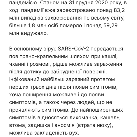
пандемією. Станом на 31 грудня 2020 року, в
ході пандемії вже зареєстровано понад 83,2
млн випадків захворювання по всьому світу,
більше 1,8 млн осіб померло і понад 59,29
млн видужало.
В основному вірус SARS-CoV-2 передається
повітряно-крапельним шляхом при кашлі,
чханні і розмові, рідше можливе зараження
після дотику до забрудненої поверхні.
Інфікований найбільш заразний протягом
перших трьох днів після появи симптомів,
хоча поширення можливе і до появи
симптомів, а також через людей, що не
проявляють симптомів. До найпоширеніших
симптомів відносяться лихоманка, кашель,
втома, задишка і аносмія (втрата нюху),
можлива закладеність вух.