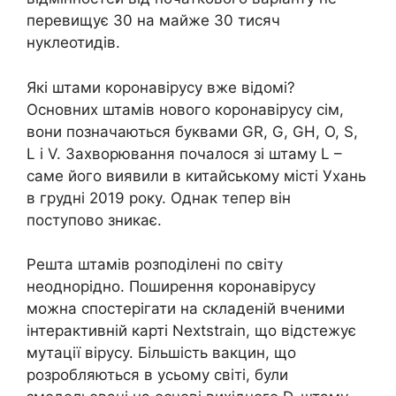
перевищує 30 на майже 30 тисяч
нуклеотидів.
Які штами коронавірусу вже відомі?
Основних штамів нового коронавірусу сім,
вони позначаються буквами GR, G, GH, O, S,
L і V. Захворювання почалося зі штаму L –
саме його виявили в китайському місті Ухань
в грудні 2019 року. Однак тепер він
поступово зникає.
Решта штамів розподілені по світу
неоднорідно. Поширення коронавірусу
можна спостерігати на складеній вченими
інтерактивній карті Nextstrain, що відстежує
мутації вірусу. Більшість вакцин, що
розробляються в усьому світі, були