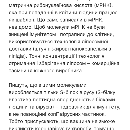
матрична рибонуклеїнова кислота (мРНК),
яка при попаданні в клітини людини працює
як шаблон. Що саме записали в мРНК,
невідомо. Щоб молекули мРНК не були
знищені імунітетом і потрапили до клітини,
використовується технологія ліпосомної
доставки (штучні жирові нанокрапельки з
ліпідів). Точні концентрації і технологія
отримання і зберігання ліпосом – комерційна
таємниця кожного виробника.
Пишуть, що з цими молекулами
виробляється тільки S-білок вірусу (S-білку
властива пептидна спорідненість з білками
людини та вірусів) – подразник для імунітету,
а не повноцінні копії вірусних частинок.
Тобто приспускають, що вакцина не зможе
викликати коронавірусну хворобу, тому що