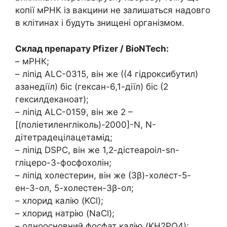
копії мРНК із вакцини не залишаться надовго
в клітинах і будуть знищені організмом.
Склад препарату Pfizer / BioNTech:
– мРНК;
– ліпід ALC-0315, він же ((4 гідроксибутил)
азанедіїл) біс (гексан-6,1-діїл) біс (2
гексилдеканоат);
– ліпід ALC-0159, він же 2 –
[(поліетиленгліколь)-2000]-N, N-
дітетрадецілацетамід;
– ліпід DSPC, він же 1,2-дістеароіл-sn-
гліцеро-3-фосфохолін;
– ліпід холестерин, він же (3β)-холест-5-
ен-3-ол, 5-холестен-3β-ол;
– хлорид калію (KCl);
– хлорид натрію (NaCl);
– одноосновний фосфат калію (KH2PO4);