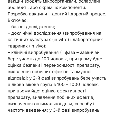
вакцин входять мікроорганізми, ослаблені
або вбиті, або окремі їх компоненти.
Розробка вакцини – довгий і дорогий процес.
Включає:
– базові дослідження;
– доклінічні дослідження (випробування на
клітинних культурах (in vitro) і лабораторних
тваринах (in vivo);
– клінічні випробування (1 фаза – зазвичай
бере участь до 100 чоловік, при цьому йде:
оцінка безпеки і переносимості препарату,
виявлення побічних ефектів та імунної
відповіді; у 2-й фазі випробувань бере участь
цільова вікова група з 100 – 1000 чоловік,
при цьому йде: оцінка ефективності
препарату, виявлення побічних ефектів,
визначення оптимальної дози, способу і
частоти введення; у 3-й фазі випробувань