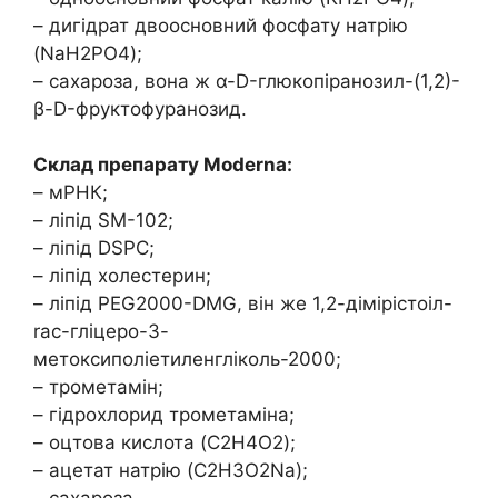
– дигідрат двоосновний фосфату натрію
(NaH2PO4);
– сахароза, вона ж α-D-глюкопіранозил-(1,2)-
β-D-фруктофуранозид.
Склад препарату Moderna:
– мРНК;
– ліпід SM-102;
– ліпід DSPC;
– ліпід холестерин;
– ліпід PEG2000-DMG, він же 1,2-дімірістоіл-
rac-гліцеро-3-
метоксиполіетиленгліколь-2000;
– трометамін;
– гідрохлорид трометаміна;
– оцтова кислота (C2H4O2);
– ацетат натрію (C2H3O2Na);