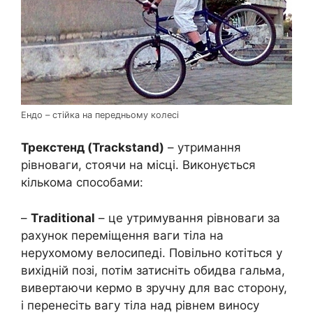
Ендо – стійка на передньому колесі
Трекстенд (Trackstand)
– утримання
рівноваги, стоячи на місці. Виконується
кількома способами:
–
Тraditional
– це утримування рівноваги за
рахунок переміщення ваги тіла на
нерухомому велосипеді. Повільно котіться у
вихідній позі, потім затисніть обидва гальма,
вивертаючи кермо в зручну для вас сторону,
і перенесіть вагу тіла над рівнем виносу