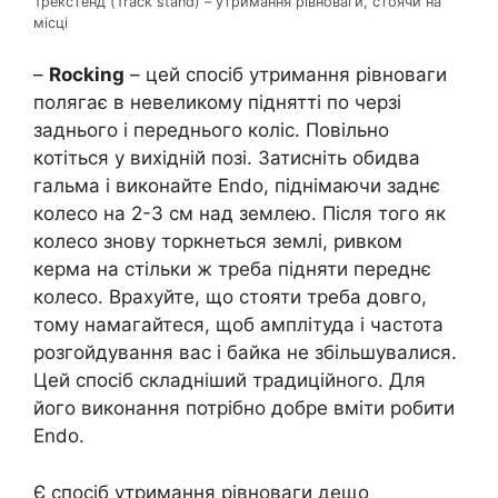
Трекстенд (Track stand) – утримання рівноваги, стоячи на
місці
–
Rocking
– цей спосіб утримання рівноваги
полягає в невеликому піднятті по черзі
заднього і переднього коліс. Повільно
котіться у вихідній позі. Затисніть обидва
гальма і виконайте Endo, піднімаючи заднє
колесо на 2-3 см над землею. Після того як
колесо знову торкнеться землі, ривком
керма на стільки ж треба підняти переднє
колесо. Врахуйте, що стояти треба довго,
тому намагайтеся, щоб амплітуда і частота
розгойдування вас і байка не збільшувалися.
Цей спосіб складніший традиційного. Для
його виконання потрібно добре вміти робити
Endo.
Є спосіб утримання рівноваги дещо