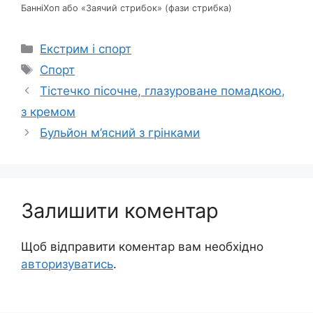
БанніХоп або «Заячий стрибок» (фази стрибка)
Категорії
Екстрим і спорт
Позначки
Спорт
Тістечко пісочне, глазуроване помадкою,
з кремом
Бульйон м’ясний з грінками
Залишити коментар
Щоб відправити коментар вам необхідно
авторизуватись
.