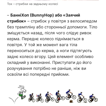
Toк – стрибки на задньому колесі
–
БанніХоп (ВunnyHop) або «Заячий
стрибок»
– стрибок у повітря з велосипедом
без трампліну або сторонньої допомоги. Тіло
зміщується назад, після чого слідує ривок
керма. Переднє колесо піднімається в
повітря. У той же момент вага тіла
переноситься до керма, а ноги підтягують
заднє колесо вгору. Цей елемент особливо
складний у виконанні. Приступати до його
розучування потрібно не раніше, ніж ви
освоїли всі попередні прийоми.