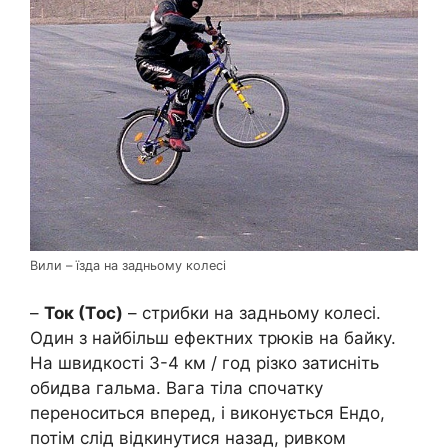
Вили – їзда на задньому колесі
–
Toк (Тoc)
– стрибки на задньому колесі.
Один з найбільш ефектних трюків на байку.
На швидкості 3-4 км / год різко затисніть
обидва гальма. Вага тіла спочатку
переноситься вперед, і виконується Ендо,
потім слід відкинутися назад, ривком