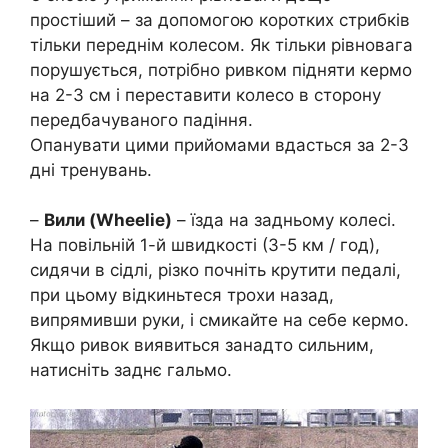
простіший – за допомогою коротких стрибків
тільки переднім колесом. Як тільки рівновага
порушується, потрібно ривком підняти кермо
на 2-3 см і переставити колесо в сторону
передбачуваного падіння.
Опанувати цими прийомами вдасться за 2-3
дні тренувань.
–
Вили (Wheelie)
– їзда на задньому колесі.
На повільній 1-й швидкості (3-5 км / год),
сидячи в сідлі, різко почніть крутити педалі,
при цьому відкиньтеся трохи назад,
випрямивши руки, і смикайте на себе кермо.
Якщо ривок виявиться занадто сильним,
натисніть заднє гальмо.