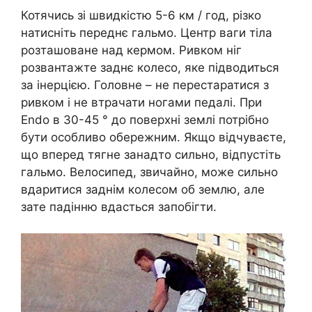
Котячись зі швидкістю 5-6 км / год, різко
натисніть переднє гальмо. Центр ваги тіла
розташоване над кермом. Ривком ніг
розвантажте заднє колесо, яке підводиться
за інерцією. Головне – не перестаратися з
ривком і не втрачати ногами педалі. При
Endo в 30-45 ° до поверхні землі потрібно
бути особливо обережним. Якщо відчуваєте,
що вперед тягне занадто сильно, відпустіть
гальмо. Велосипед, звичайно, може сильно
вдаритися заднім колесом об землю, але
зате падінню вдасться запобігти.