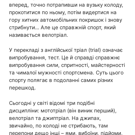
вперед, точно потрапивши на вузьку колоду,
прокотитися по ньому, потім видертися на
гору хитних автомобільних покришок і знову
стрибнути… Але це справжній спорт, який
називається велотріал.
У перекладі з англійської тріал (trial) означає
випробування, тест. Це й справді справжнє
випробування сили, спритності, майстерності
та чималої мужності спортсмена. Суть цього
спорту полягає в подоланні самих різних
перешкод.
Сьогодні у світі відомі три подібні
дисципліни: мототріал (він виник перший),
велотріал та джиптріал. На джипах,
звичайно, по колоді не стрибають, там
перепони дещо інші – ями, вибоїни, підйоми,