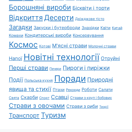
Борошняні вироби
Бісквіти і торти
Відкриття
Десерти
Дріжджове тісто
Загадки
Закуски і бутерброди
Знахідки
Квіти
Китай
Кондитерські вироби
Консервування
Комахи
Космос
М'ясні страви
Котові
Молочні страви
Новітні технології
Напої
Отруйні
Перші страви
Пироги і пиріжки
Печери
Поради
Природні
Події
Польська кухня
явища та стихії
Роботи
Салати
Птахи
Рекорди
Ссавці
Скарби
Свята
Страви з круп і бобових
Спорт
Страви з овочами
Страви з риби
Теорії
Туризм
Транспорт