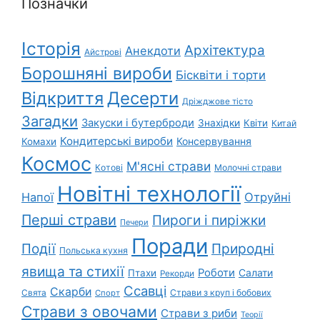
Позначки
Історія
Архітектура
Анекдоти
Айстрові
Борошняні вироби
Бісквіти і торти
Відкриття
Десерти
Дріжджове тісто
Загадки
Закуски і бутерброди
Знахідки
Квіти
Китай
Кондитерські вироби
Консервування
Комахи
Космос
М'ясні страви
Котові
Молочні страви
Новітні технології
Напої
Отруйні
Перші страви
Пироги і пиріжки
Печери
Поради
Природні
Події
Польська кухня
явища та стихії
Роботи
Салати
Птахи
Рекорди
Ссавці
Скарби
Свята
Страви з круп і бобових
Спорт
Страви з овочами
Страви з риби
Теорії