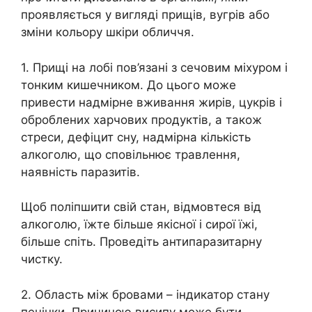
проявляється у вигляді прищів, вугрів або
зміни кольору шкіри обличчя.
1. Прищі на лобі пов’язані з сечовим міхуром і
тонким кишечником. До цього може
привести надмірне вживання жирів, цукрів і
оброблених харчових продуктів, а також
стреси, дефіцит сну, надмірна кількість
алкоголю, що сповільнює травлення,
наявність паразитів.
Щоб поліпшити свій стан, відмовтеся від
алкоголю, їжте більше якісної і сирої їжі,
більше спіть. Проведіть антипаразитарну
чистку.
2. Область між бровами – індикатор стану
печінки. Причиною висипу може бути