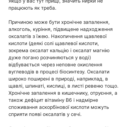
Якщо у вас тут прищі, значить нирки не
працюють як треба.
Причиною може бути хронічне запалення,
алкоголь, куріння, підвищене надходження
оксалатів з їжею. Накопичення щавлевої
кислоти (деякі солі щавлевої кислоти,
зокрема оксалат кальцію і оксалат магнію
дуже погано розчиняються у воді)
відбувається через неповне окислення
вуглеводів в процесі біосинтезу. Оксалати
широко поширені в природі, наприклад, в
щавлі, шпинаті, кислиці, в листі ревеню тощо.
Хронічне запалення в кишечнику, отруєння, а
також дефіцит вітаміну B6 і надмірне
споживання аскорбінової кислоти можуть
сприяти появі оксалатів у сечі.