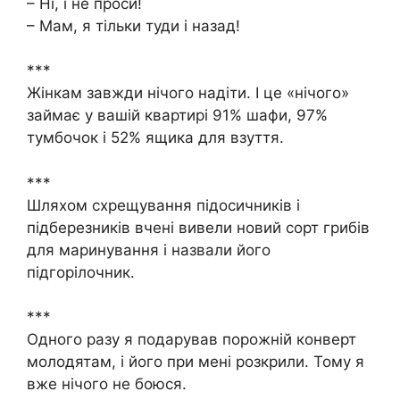
– Ні, і не проси!
– Мам, я тільки туди і назад!
***
Жінкам завжди нічого надіти. І це «нічого»
займає у вашій квартирі 91% шафи, 97%
тумбочок і 52% ящика для взуття.
***
Шляхом схрещування підосичників і
підберезників вчені вивели новий сорт грибів
для маринування і назвали його
підгорілочник.
***
Одного разу я подарував порожній конверт
молодятам, і його при мені розкрили. Тому я
вже нічого не боюся.