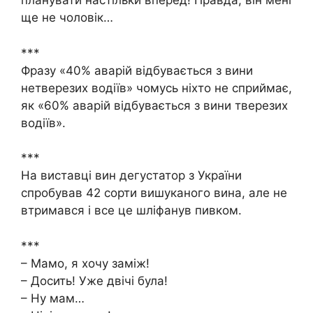
планувати настільки вперед! Правда, він мені
ще не чоловік…
***
Фразу «40% аварій відбувається з вини
нетверезих водіїв» чомусь ніхто не сприймає,
як «60% аварій відбувається з вини тверезих
водіїв».
***
На виставці вин дегустатор з України
спробував 42 сорти вишуканого вина, але не
втримався і все це шліфанув пивком.
***
– Мамо, я хочу заміж!
– Досить! Уже двічі була!
– Ну мам…