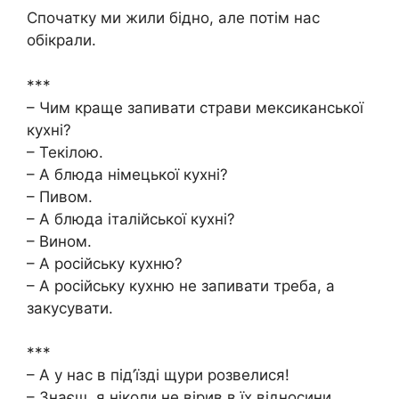
Спочатку ми жили бідно, але потім нас
обікрали.
***
– Чим краще запивати страви мексиканської
кухні?
– Текілою.
– А блюда німецької кухні?
– Пивом.
– А блюда італійської кухні?
– Вином.
– А російську кухню?
– А російську кухню не запивати треба, а
закусувати.
***
– А у нас в під’їзді щури розвелися!
– Знаєш, я ніколи не вірив в їх відносини.