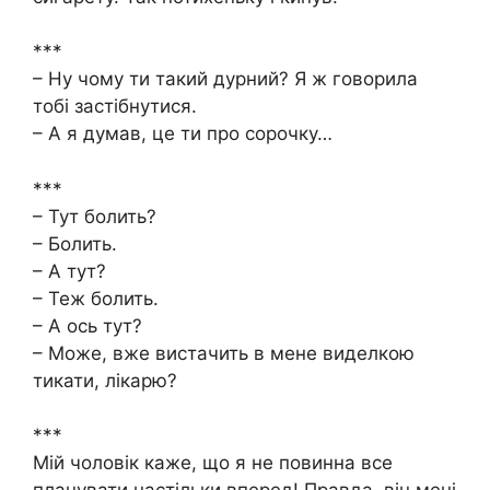
***
– Ну чому ти такий дурний? Я ж говорила
тобі застібнутися.
– А я думав, це ти про сорочку…
***
– Тут болить?
– Болить.
– А тут?
– Теж болить.
– А ось тут?
– Може, вже вистачить в мене виделкою
тикати, лікарю?
***
Мій чоловік каже, що я не повинна все