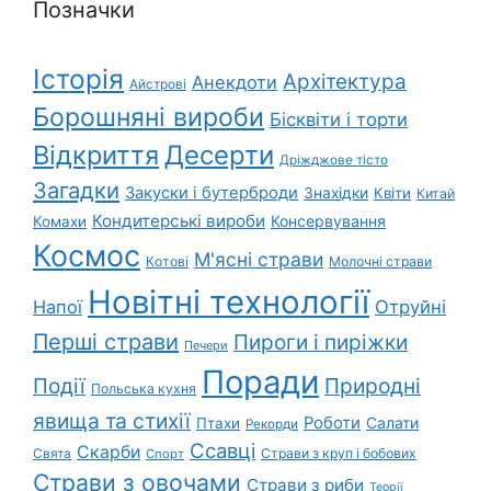
Позначки
Історія
Архітектура
Анекдоти
Айстрові
Борошняні вироби
Бісквіти і торти
Відкриття
Десерти
Дріжджове тісто
Загадки
Закуски і бутерброди
Знахідки
Квіти
Китай
Кондитерські вироби
Консервування
Комахи
Космос
М'ясні страви
Котові
Молочні страви
Новітні технології
Напої
Отруйні
Перші страви
Пироги і пиріжки
Печери
Поради
Природні
Події
Польська кухня
явища та стихії
Роботи
Салати
Птахи
Рекорди
Ссавці
Скарби
Свята
Страви з круп і бобових
Спорт
Страви з овочами
Страви з риби
Теорії