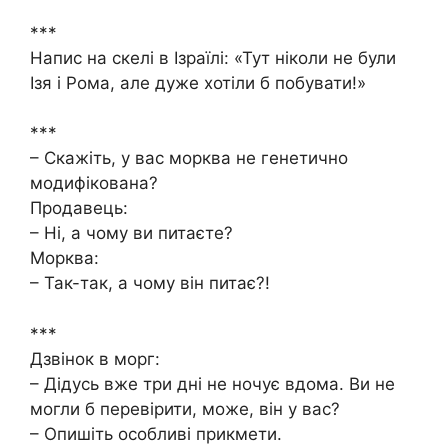
***
Напис на скелі в Ізраїлі: «Тут ніколи не були
Ізя і Рома, але дуже хотіли б побувати!»
***
– Скажіть, у вас морква не генетично
модифікована?
Продавець:
– Ні, а чому ви питаєте?
Морква:
– Так-так, а чому він питає?!
***
Дзвінок в морг:
– Дідусь вже три дні не ночує вдома. Ви не
могли б перевірити, може, він у вас?
– Опишіть особливі прикмети.