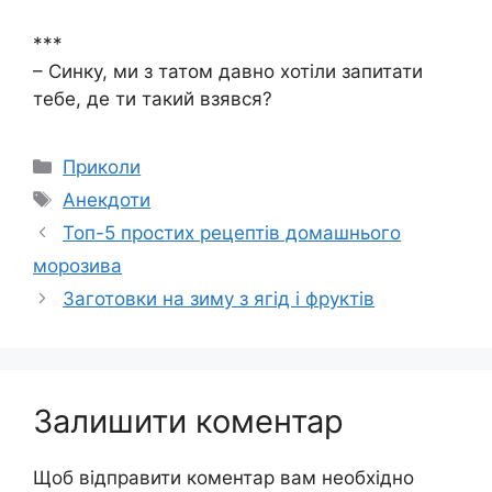
***
– Синку, ми з татом давно хотіли запитати
тебе, де ти такий взявся?
Категорії
Приколи
Позначки
Анекдоти
Топ-5 простих рецептів домашнього
морозива
Заготовки на зиму з ягід і фруктів
Залишити коментар
Щоб відправити коментар вам необхідно