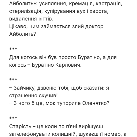
Айболить»: усипляння, кремація, кастрація,
стерилізація, купірування вух і хвоста,
видалення кігтів.
Цікаво, чим займається злий доктор
Айболить?
***
Для когось він був просто Буратіно, а для
когось – Буратіно Карлович.
***
– Зайчику, дзвоню тобі, щоб сказати: я
страшенно скучив!
– З чого б це, моє тупориле Оленятко?
***
Старість – це коли по п’яні вирішуєш
зателефонувати колишній, шукаєш її номер, а