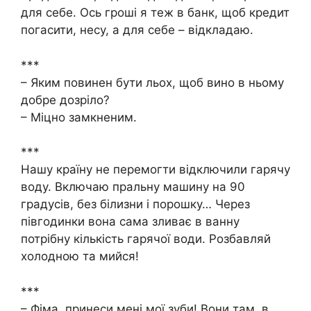
для себе. Ось гроші я теж в банк, щоб кредит
погасити, несу, а для себе – відкладаю.
***
– Яким повинен бути льох, щоб вино в ньому
добре дозріло?
– Міцно замкненим.
***
Нашу країну не перемогти відключили гарячу
воду. Включаю пральну машину на 90
градусів, без білизни і порошку… Через
півгодинки вона сама зливає в ванну
потрібну кількість гарячої води. Розбавляй
холодною та мийся!
***
– Фіма, принеси мені мої зуби! Вони там, в