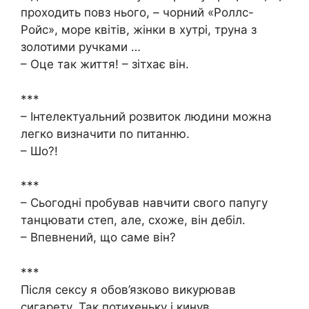
проходить повз нього, – чорний «Роллс-
Ройс», море квітів, жінки в хутрі, труна з
золотими ручками …
– Оце так життя! – зітхає він.
***
– Інтелектуальний розвиток людини можна
легко визначити по питанню.
– Шо?!
***
– Сьогодні пробував навчити свого папугу
танцювати степ, але, схоже, він дебіл.
– Впевнений, що саме він?
***
Після сексу я обов’язково викурював
сигарету. Так потихеньку і кинув.