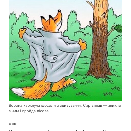
Ворона каркнула щосили з здивування: Сир випав — зникла
з ним і пройда лісова.
***