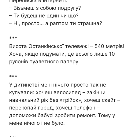
Переписка в Інтернеті:
– Візьмеш з собою подругу?
– Ти будеш не один чи що?
– Ні, просто… а раптом ти страшна?
***
Висота Останкінської телевежі – 540 метрів!
Хоча, якщо подумати, це всього лише 10
рулонів туалетного паперу.
***
У дитинстві мені нічого просто так не
купували: хочеш велосипед – закінчи
навчальний рік без «трійок», хочеш скейт –
перекопай город, хочеш телефон –
допоможи бабусі зробити ремонт. Тому у
мене нічого і не було.