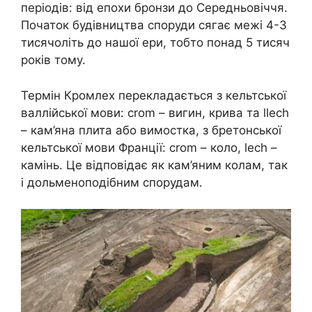
періодів: від епохи бронзи до Середньовіччя.
Початок будівництва споруди сягає межі 4-3
тисячоліть до нашої ери, тобто понад 5 тисяч
років тому.
Термін Кромлех перекладається з кельтської
валлійської мови: crom – вигин, крива та llech
– кам’яна плита або вимостка, з бретонської
кельтської мови Франції: crom – коло, lech –
камінь. Це відповідає як кам’яним колам, так
і дольменоподібним спорудам.