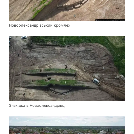
Новоолександрівський кромлех
Знахідка в Новоолександрівці