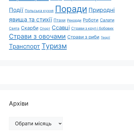
Поради
Природні
Події
Польська кухня
явища та стихії
Роботи
Салати
Птахи
Рекорди
Ссавці
Скарби
Свята
Страви з круп і бобових
Спорт
Страви з овочами
Страви з риби
Теорії
Туризм
Транспорт
Архіви
Архіви