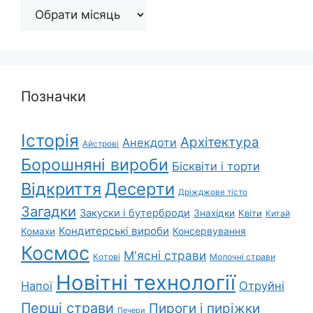
Архіви
Позначки
Історія
Архітектура
Анекдоти
Айстрові
Борошняні вироби
Бісквіти і торти
Відкриття
Десерти
Дріжджове тісто
Загадки
Закуски і бутерброди
Знахідки
Квіти
Китай
Кондитерські вироби
Консервування
Комахи
Космос
М'ясні страви
Котові
Молочні страви
Новітні технології
Напої
Отруйні
Перші страви
Пироги і пиріжки
Печери